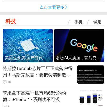
点击查看更多
科技
手机
试用
美国也要搞“国产替代”？先算清三笔账
谷歌AI大换血，背后究竟发生了什么？
特斯拉Terafab芯片工厂正式落户得
州！马斯克放言：要把尖端制造带
回美国
18
苹果拿下高端手机市场65%的份
额：iPhone 17系列功不可没
5