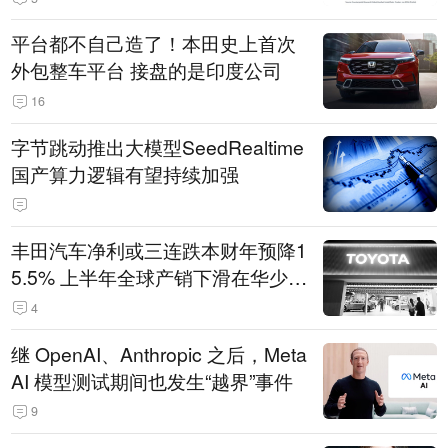
平台都不自己造了！本田史上首次
外包整车平台 接盘的是印度公司
16
字节跳动推出大模型SeedRealtime
国产算力逻辑有望持续加强
丰田汽车净利或三连跌本财年预降1
5.5% 上半年全球产销下滑在华少卖
14.3万辆
4
继 OpenAI、Anthropic 之后，Meta
AI 模型测试期间也发生“越界”事件
9