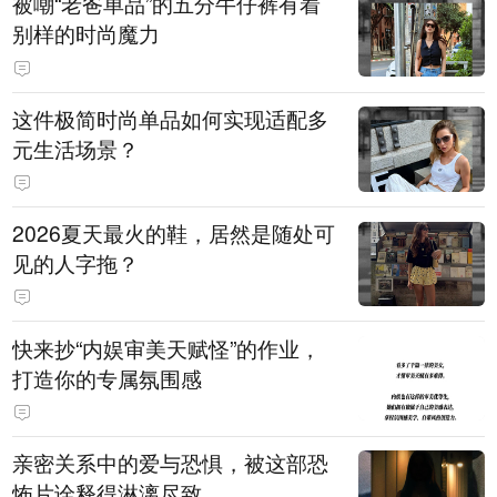
被嘲“老爸单品”的五分牛仔裤有着
别样的时尚魔力
这件极简时尚单品如何实现适配多
元生活场景？
2026夏天最火的鞋，居然是随处可
见的人字拖？
快来抄“内娱审美天赋怪”的作业，
打造你的专属氛围感
亲密关系中的爱与恐惧，被这部恐
怖片诠释得淋漓尽致