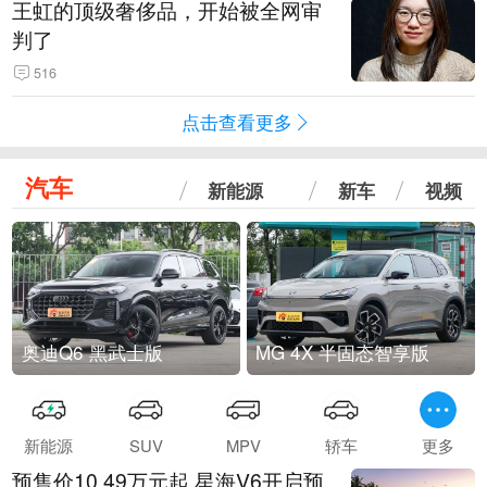
王虹的顶级奢侈品，开始被全网审
判了
516
点击查看更多
汽车
新能源
新车
视频
奥迪Q6 黑武士版
MG 4X 半固态智享版
新能源
SUV
MPV
轿车
更多
预售价10.49万元起 星海V6开启预