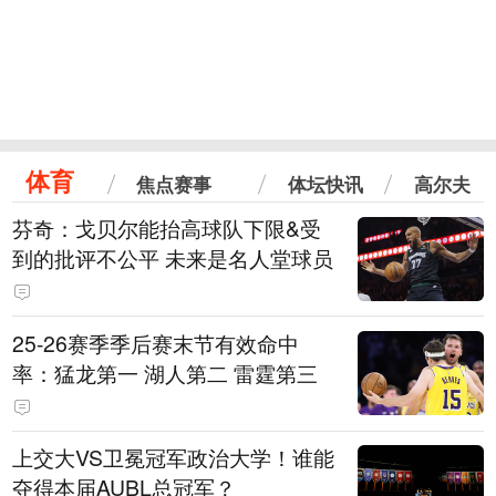
体育
焦点赛事
体坛快讯
高尔夫
芬奇：戈贝尔能抬高球队下限&受
到的批评不公平 未来是名人堂球员
25-26赛季季后赛末节有效命中
率：猛龙第一 湖人第二 雷霆第三
上交大VS卫冕冠军政治大学！谁能
夺得本届AUBL总冠军？