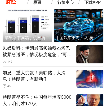
财经
股票
行情中心
下载APP
苹果拿下高端手机市场65%的份额：iPhone 17系列功不可没
中国汽车出海：从“卖出去”到“走进去”
以媒爆料：伊朗最高领袖穆杰塔巴
被紧急送医，情况极度危急，“可能
随时会死去”
142
加息，重大变数！美联储，大消
息！特朗普，有新动作
45
特朗普坐不住：中国每年培养3000
人，咱们才170人