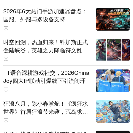
2026年6大热门手游加速器盘点：
国服、外服与多设备支持
时空回溯，热血归来！科加斯正式
登陆峡谷，英雄之力降临符文乱
斗！
TT语音深耕游戏社交，2026China
Joy四大IP联动引爆线下引流闭环
狂浪八月，陈小春掌舵！《疯狂水
世界》首届狂浪节来袭，荒岛求生
直播即将开启