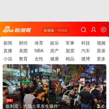
标准版
智能版
新闻
财经
体育
娱乐
军事
科技
视频
直播
美图
NBA
房产
股票
汽车
星座
小说
教育
女性
健康
精品
微博
更多
图集
3
叙利亚：大马士革发生爆炸
/
6