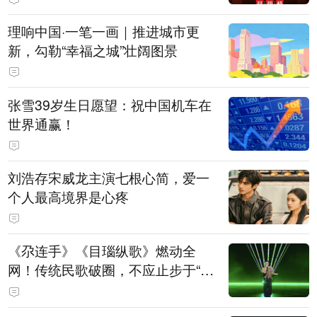
理响中国·一笔一画｜推进城市更
新，勾勒“幸福之城”壮阔图景
张雪39岁生日愿望：祝中国机车在
世界通赢！
刘浩存宋威龙主演七根心简，爱一
个人最高境界是心疼
《尕连手》《目瑙纵歌》燃动全
网！传统民歌破圈，不应止步于“上
头”