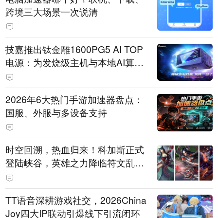
跨境三大场景一次说清
技嘉推出钛金雕1600PG5 AI TOP
电源：为发烧级主机与本地AI算力
打造旗舰供电方案
2026年6大热门手游加速器盘点：
国服、外服与多设备支持
时空回溯，热血归来！科加斯正式
登陆峡谷，英雄之力降临符文乱
斗！
TT语音深耕游戏社交，2026China
Joy四大IP联动引爆线下引流闭环