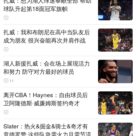
扎威：想为湖人球迷奉献全部 帮助
球队升起第18面冠军旗帜
扎威：我和布朗尼在高中当队友后
成为朋友 很兴奋能再次并肩作战
湖人新援扎威：会在场上展现活力
和努力 防守对方最好的球员
11
离开CBA！Haynes：自由球员后
卫阿隆德斯·威廉姆斯签约奇才
Slater：热火&掘金&骑士&奇才有
意德罗赞 这些队急需火力且需节流