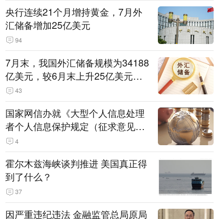
央行连续21个月增持黄金，7月外
汇储备增加25亿美元
94
7月末，我国外汇储备规模为34188
亿美元，较6月末上升25亿美元，
升幅为0.07%
43
国家网信办就《大型个人信息处理
者个人信息保护规定（征求意见
稿）》公开征求意见
4
霍尔木兹海峡谈判推进 美国真正得
到了什么？
37
因严重违纪违法 金融监管总局原局