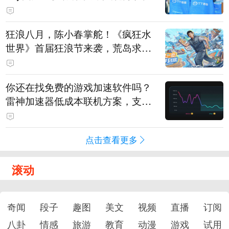
狂浪八月，陈小春掌舵！《疯狂水
世界》首届狂浪节来袭，荒岛求生
直播即将开启
你还在找免费的游戏加速软件吗？
雷神加速器低成本联机方案，支持
免费试用
点击查看更多
滚动
奇闻
段子
趣图
美文
视频
直播
订阅
八卦
情感
旅游
教育
动漫
游戏
试用