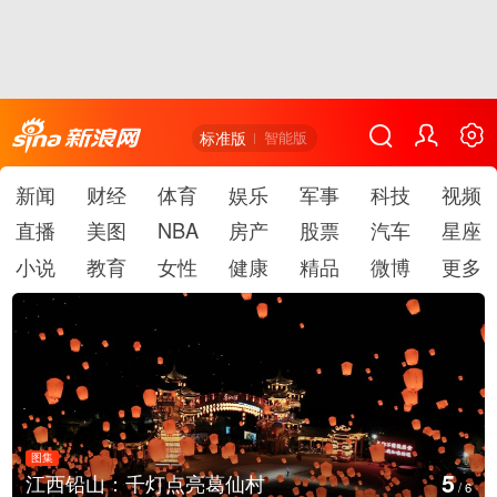
标准版
智能版
新闻
财经
体育
娱乐
军事
科技
视频
直播
美图
NBA
房产
股票
汽车
星座
小说
教育
女性
健康
精品
微博
更多
图集
6
江西铅山：千灯点亮葛仙村
/
6