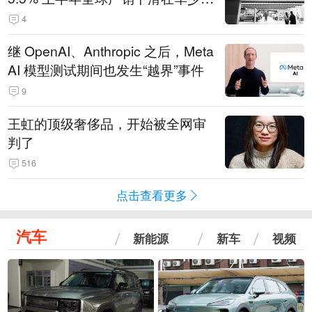
14.3万辆
4
继 OpenAI、Anthropic 之后，Meta
AI 模型测试期间也发生“越界”事件
9
王虹的顶级奢侈品，开始被全网审
判了
516
点击查看更多
汽车
新能源
新车
视频