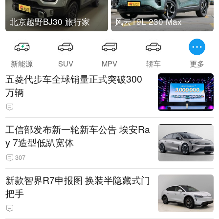
北京越野BJ30 旅行家
风云T9L 230 Max
新能源
SUV
MPV
轿车
更多
五菱代步车全球销量正式突破300
万辆
工信部发布新一轮新车公告 埃安Ra
y 7造型低趴宽体
307
新款智界R7申报图 换装半隐藏式门
把手