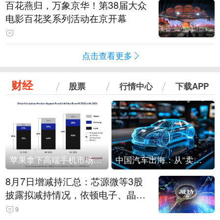
百花燕归，万象京华！第38届大众
电影百花奖系列活动在京开幕
点击查看更多
财经
股票
行情中心
下载APP
苹果拿下高端手机市场65%的份额：iPhone 17系列功不可没
中国汽车出海：从“卖出去”到“走进去”
8月7日增减持汇总：芯源微等3股
披露拟减持情况，依顿电子、晶华
微拟增持（表）
9