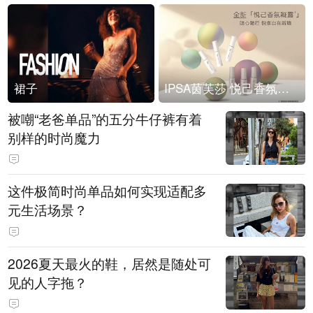
裙子
IPSA茵芙莎 悦己香氛凝露上市
被嘲“老爸单品”的五分牛仔裤有着
别样的时尚魔力
这件极简时尚单品如何实现适配多
元生活场景？
2026夏天最火的鞋，居然是随处可
见的人字拖？