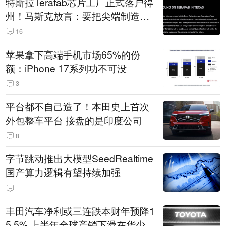
特斯拉Terafab芯片工厂正式落户得
州！马斯克放言：要把尖端制造带
回美国
16
苹果拿下高端手机市场65%的份
额：iPhone 17系列功不可没
3
平台都不自己造了！本田史上首次
外包整车平台 接盘的是印度公司
8
字节跳动推出大模型SeedRealtime
国产算力逻辑有望持续加强
丰田汽车净利或三连跌本财年预降1
5.5% 上半年全球产销下滑在华少卖