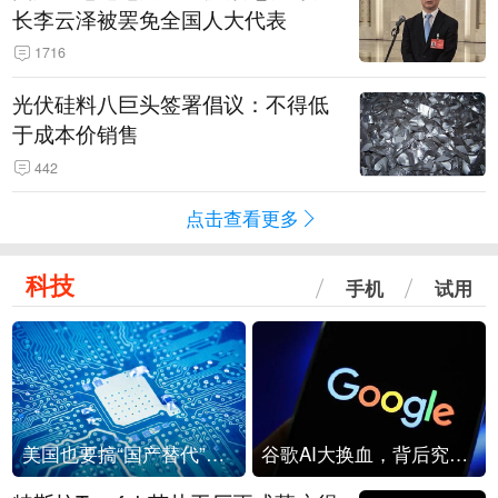
长李云泽被罢免全国人大代表
1716
光伏硅料八巨头签署倡议：不得低
于成本价销售
442
点击查看更多
科技
手机
试用
美国也要搞“国产替代”？先算清三笔账
谷歌AI大换血，背后究竟发生了什么？