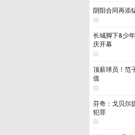
阴阳合同再添
长城脚下&少年
庆开幕
顶薪球员！范
值
芬奇：戈贝尔
犯罪