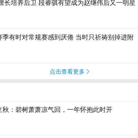
篮擅长培养后卫 段睿骐有望成为赵继伟后又一明星
赛季有时对常规赛感到厌倦 当时只祈祷别掉进附
点击查看更多
立秋：碧树萧萧凉气回，一年怀抱此时开