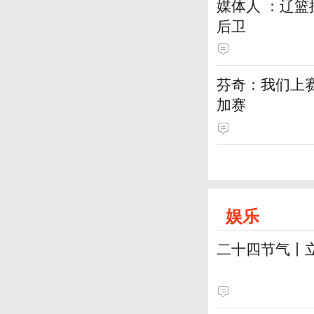
媒体人 ：辽
后卫
芬奇：我们上
加赛
娱乐
二十四节气丨