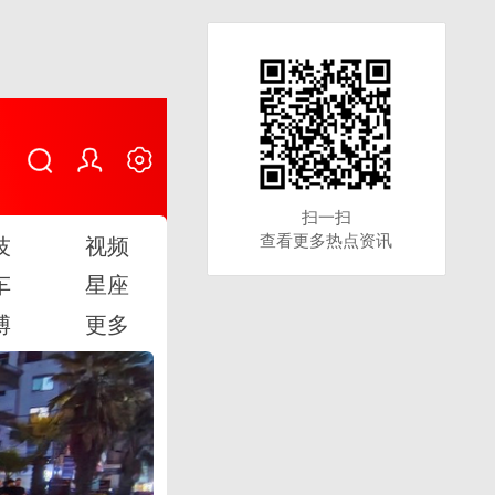
扫一扫
扫一扫
查看更多热点资讯
查看更多热点资讯
技
视频
车
星座
博
更多