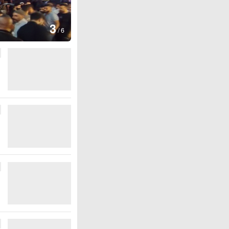
图集
4
江西铅山：千灯点亮葛
/
6