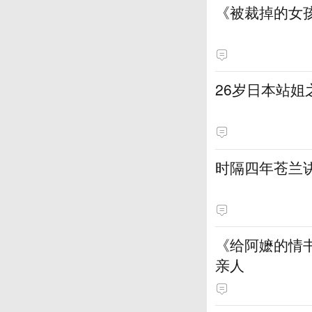
《被裁掉的女
​26岁日本站
时隔四年苍兰
《给阿嬷的情
亲人