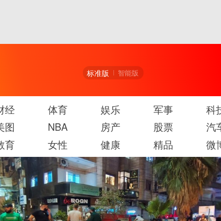
标准版
智能版
财经
体育
娱乐
军事
科
美图
NBA
房产
股票
汽
教育
女性
健康
精品
微