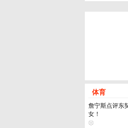
体育
詹宁斯点评东契
女！