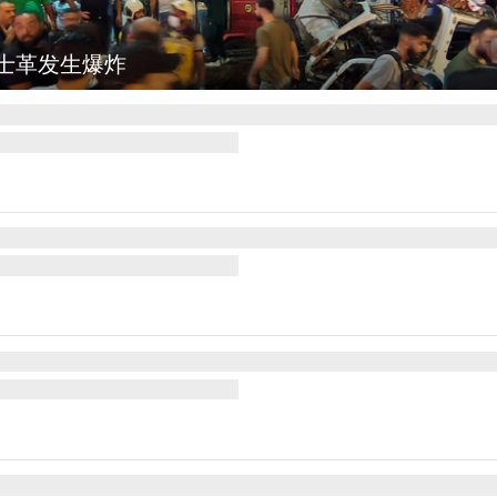
弥勒：欢庆火把节