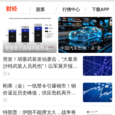
财经
股票
行情中心
下载APP
苹果拿下高端手机市场65%的份额：iPhone 17系列功不可没
中国汽车出海：从“卖出去”到“走进去”
突发！胡塞武装发动袭击，“大量亲
沙特武装人员死伤”！以军展开报复
性空袭
3
刚果（金）一纸禁令引爆铜市！铜
价逼近历史峰值，供应危机再升
级？
特朗普：伊朗不能撑太久，战争将