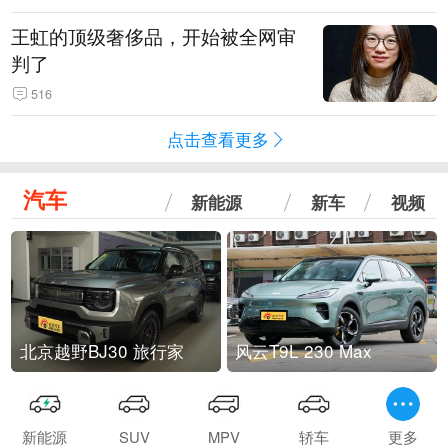
王虹的顶级奢侈品，开始被全网审
判了
516
点击查看更多
汽车
新能源
新车
视频
北京越野BJ30 旅行家
风云T9L 230 Max
新能源
SUV
MPV
轿车
更多