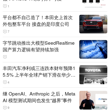
1
平台都不自己造了！本田史上首次
外包整车平台 接盘的是印度公司
7
字节跳动推出大模型SeedRealtime
国产算力逻辑有望持续加强
丰田汽车净利或三连跌本财年预降1
5.5% 上半年全球产销下滑在华少卖
14.3万辆
4
继 OpenAI、Anthropic 之后，Meta
AI 模型测试期间也发生“越界”事件
9