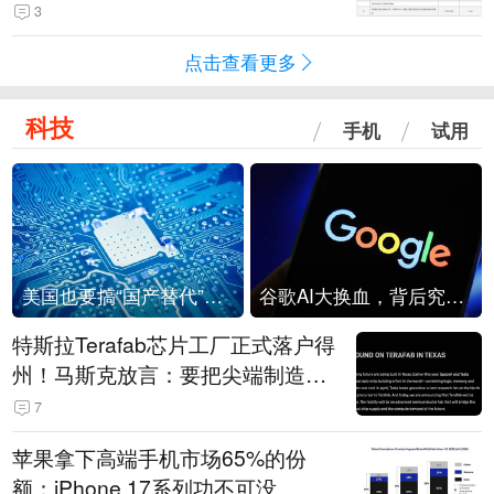
击
3
点击查看更多
科技
手机
试用
美国也要搞“国产替代”？先算清三笔账
谷歌AI大换血，背后究竟发生了什么？
特斯拉Terafab芯片工厂正式落户得
州！马斯克放言：要把尖端制造带
回美国
7
苹果拿下高端手机市场65%的份
额：iPhone 17系列功不可没