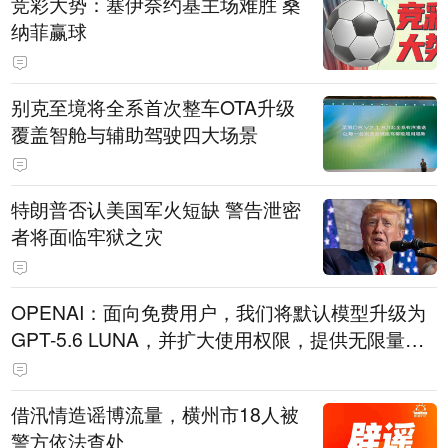
竞彩大势：塞伊奈约基主场难胜 桑
纳菲赢球
别克至境将全系首次整车OTA升级
覆盖智舱与辅助驾驶四大场景
特朗普否认美国军火短缺 警告泄密
者将面临牢狱之灾
OPENAI：面向免费用户，我们将默认模型升级为
GPT-5.6 LUNA，并扩大使用权限，提供无限量文
本聊天服务。
借汛情造谣博流量，横州市18人被
警方依法查处