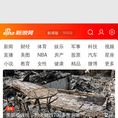
标准版
智能版
新闻
财经
体育
娱乐
军事
科技
视频
直播
美图
NBA
房产
股票
汽车
星座
小说
教育
女性
健康
精品
微博
更多
图集
2
美国斯波坎：野火烧毁700多所房屋
/
6