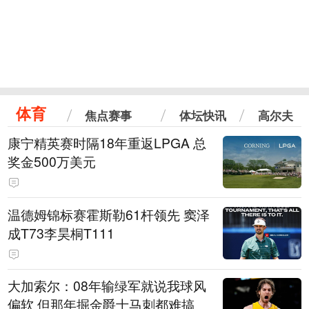
体育
焦点赛事
体坛快讯
高尔夫
康宁精英赛时隔18年重返LPGA 总
奖金500万美元
温德姆锦标赛霍斯勒61杆领先 窦泽
成T73李昊桐T111
大加索尔：08年输绿军就说我球风
偏软 但那年掘金爵士马刺都难搞