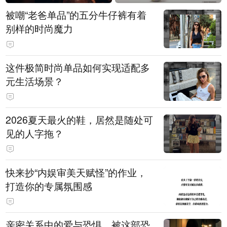
被嘲“老爸单品”的五分牛仔裤有着
别样的时尚魔力
这件极简时尚单品如何实现适配多
元生活场景？
2026夏天最火的鞋，居然是随处可
见的人字拖？
快来抄“内娱审美天赋怪”的作业，
打造你的专属氛围感
亲密关系中的爱与恐惧，被这部恐