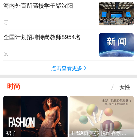
海内外百所高校学子聚沈阳
全国计划招聘特岗教师8954名
点击查看更多
时尚
女性
裙子
IPSA茵芙莎 悦己香氛凝露上市