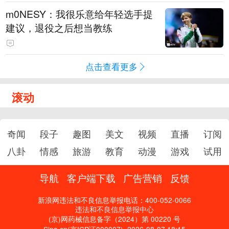
m0NESY：我很乐意给年轻选手提
建议，退役之后想当教练
点击查看更多
滚动
奇闻
段子
趣图
美文
视频
直播
订阅
八卦
情感
旅游
教育
动漫
游戏
试用
导航
客户端下载
广告营销
反馈
新浪网违法和不良信息举报电话：400-052-0066
违法和不良信息举报中心
(京)网药械信息备字（2024）第 00220 号
Sina.cn(京ICP证000007)
2026-08-07 18:15