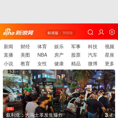
标准版
智能版
新闻
财经
体育
娱乐
军事
科技
视频
直播
美图
NBA
房产
股票
汽车
星座
小说
教育
女性
健康
精品
微博
更多
图集
4
：大马士革发生爆炸
云南弥勒：
/
6