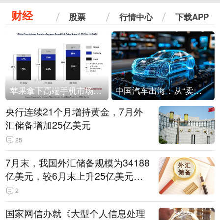
财经
股票
行情中心
下载APP
苹果拿下高端手机市场65%的份额：iPhone 17系列功不可没
中国汽车出海：从“卖出去”到“走进去”
央行连续21个月增持黄金，7月外
汇储备增加25亿美元
25
7月末，我国外汇储备规模为34188
亿美元，较6月末上升25亿美元，
升幅为0.07%
2
国家网信办就《大型个人信息处理