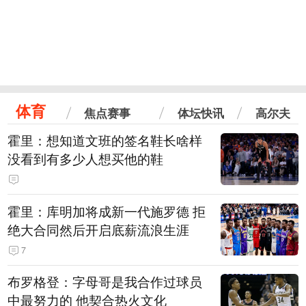
体育
焦点赛事
体坛快讯
高尔夫
霍里：想知道文班的签名鞋长啥样
没看到有多少人想买他的鞋
霍里：库明加将成新一代施罗德 拒
绝大合同然后开启底薪流浪生涯
7
布罗格登：字母哥是我合作过球员
中最努力的 他契合热火文化