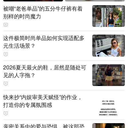
被嘲“老爸单品”的五分牛仔裤有着
别样的时尚魔力
这件极简时尚单品如何实现适配多
元生活场景？
2026夏天最火的鞋，居然是随处可
见的人字拖？
快来抄“内娱审美天赋怪”的作业，
打造你的专属氛围感
亲密关系中的爱与恐惧，被这部恐