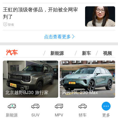
王虹的顶级奢侈品，开始被全网审
判了
516
点击查看更多
汽车
新能源
新车
视频
北京越野BJ30 旅行家
风云T9L 230 Max
新能源
SUV
MPV
轿车
更多