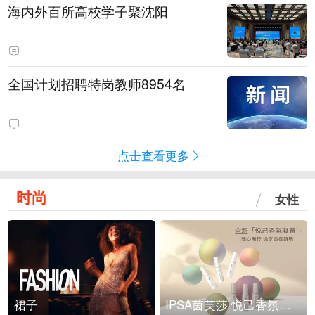
海内外百所高校学子聚沈阳
全国计划招聘特岗教师8954名
点击查看更多
时尚
女性
裙子
IPSA茵芙莎 悦己香氛凝露上市