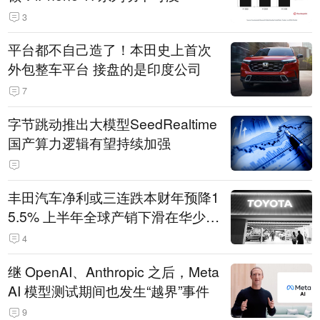
3
平台都不自己造了！本田史上首次
外包整车平台 接盘的是印度公司
7
字节跳动推出大模型SeedRealtime
国产算力逻辑有望持续加强
丰田汽车净利或三连跌本财年预降1
5.5% 上半年全球产销下滑在华少卖
14.3万辆
4
继 OpenAI、Anthropic 之后，Meta
AI 模型测试期间也发生“越界”事件
9