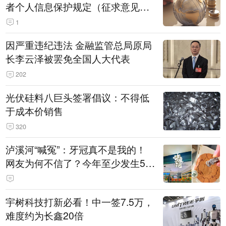
者个人信息保护规定（征求意见
稿）》公开征求意见
1
因严重违纪违法 金融监管总局原局
长李云泽被罢免全国人大代表
202
光伏硅料八巨头签署倡议：不得低
于成本价销售
320
泸溪河“喊冤”：牙冠真不是我的！
网友为何不信了？今年至少发生5
起“食品冤案”
宇树科技打新必看！中一签7.5万，
难度约为长鑫20倍