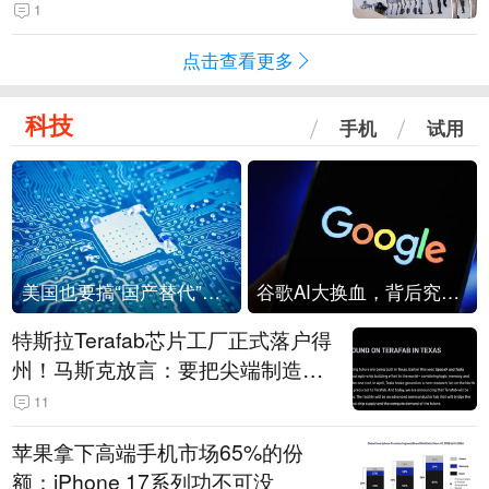
1
点击查看更多
科技
手机
试用
美国也要搞“国产替代”？先算清三笔账
谷歌AI大换血，背后究竟发生了什么？
特斯拉Terafab芯片工厂正式落户得
州！马斯克放言：要把尖端制造带
回美国
11
苹果拿下高端手机市场65%的份
额：iPhone 17系列功不可没