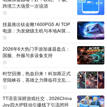
跨境三大场景一次说清
技嘉推出钛金雕1600PG5 AI TOP
电源：为发烧级主机与本地AI算力
打造旗舰供电方案
2026年6大热门手游加速器盘点：
国服、外服与多设备支持
时空回溯，热血归来！科加斯正式
登陆峡谷，英雄之力降临符文乱
斗！
TT语音深耕游戏社交，2026China
Joy四大IP联动引爆线下引流闭环