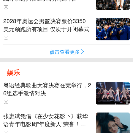
2028年奥运会男篮决赛票价3350
美元领跑所有项目 仅次于开闭幕式
点击查看更多
娱乐
粤语经典歌曲大赛决赛在莞举行，2
6组选手激情对决
张惠斌凭借《在少女花影下》获华
语青年电影周“年度新人”荣誉！该
电影全程在广州取景，采用粤语对