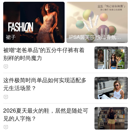
裙子
IPSA茵芙莎 悦己香氛凝露上市
被嘲“老爸单品”的五分牛仔裤有着
别样的时尚魔力
这件极简时尚单品如何实现适配多
元生活场景？
2026夏天最火的鞋，居然是随处可
见的人字拖？