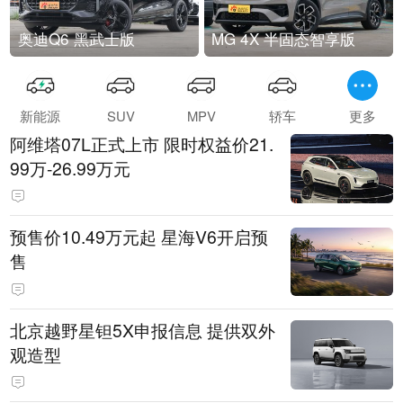
奥迪Q6 黑武士版
MG 4X 半固态智享版
新能源
SUV
MPV
轿车
更多
阿维塔07L正式上市 限时权益价21.
99万-26.99万元
预售价10.49万元起 星海V6开启预
售
北京越野星钽5X申报信息 提供双外
观造型