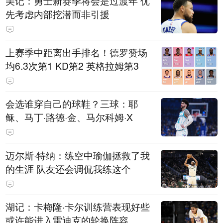
美记：勇士新赛季将会是过渡年 优
先考虑内部挖潜而非引援
上赛季中距离出手排名！德罗赞场
均6.3次第1 KD第2 英格拉姆第3
会选谁穿自己的球鞋？三球：耶
稣、马丁·路德·金、马尔科姆·X
迈尔斯·特纳：练空中瑜伽拯救了我
的生涯 队友还会调侃我练这个
湖记：卡梅隆·卡尔训练营表现好些
或许能进入雷迪克的轮换阵容