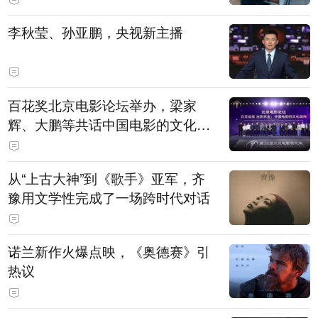
白，主演均为广州本土演员
李秋莹、孙亚鹏，央视新主播
百花奖北京电影论坛举办，梁家
辉、大鹏等共话中国电影的文化建
构
从“上古大神”到《歌手》亚军，齐
豫用文学性完成了一场跨时代对话
诺兰新作火爆点映，《奥德赛》引
热议