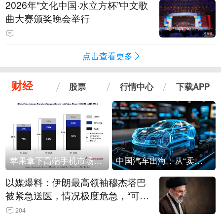
2026年“文化中国·水立方杯”中文歌
曲大赛颁奖晚会举行
点击查看更多
财经
股票
行情中心
下载APP
苹果拿下高端手机市场65%的份额：iPhone 17系列功不可没
中国汽车出海：从“卖出去”到“走进去”
以媒爆料：伊朗最高领袖穆杰塔巴
被紧急送医，情况极度危急，“可能
随时会死去”
204