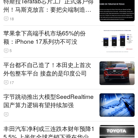
特斯拉Terafab芯片工厂正式落户得
州！马斯克放言：要把尖端制造带
回美国
18
苹果拿下高端手机市场65%的份
额：iPhone 17系列功不可没
5
平台都不自己造了！本田史上首次
外包整车平台 接盘的是印度公司
17
字节跳动推出大模型SeedRealtime
国产算力逻辑有望持续加强
丰田汽车净利或三连跌本财年预降1
5.5% 上半年全球产销下滑在华少卖