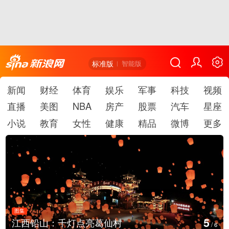
标准版
智能版
新闻
财经
体育
娱乐
军事
科技
视频
直播
美图
NBA
房产
股票
汽车
星座
小说
教育
女性
健康
精品
微博
更多
图集
5
江西铅山：千灯点亮葛仙村
/
6