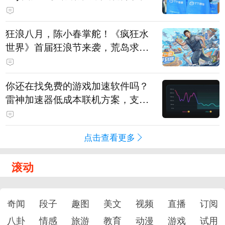
狂浪八月，陈小春掌舵！《疯狂水
世界》首届狂浪节来袭，荒岛求生
直播即将开启
你还在找免费的游戏加速软件吗？
雷神加速器低成本联机方案，支持
免费试用
点击查看更多
滚动
奇闻
段子
趣图
美文
视频
直播
订阅
八卦
情感
旅游
教育
动漫
游戏
试用