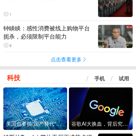
1
钟睒睒：感性消费被线上购物平台
扼杀，必须限制平台能力
8
点击查看更多
科技
手机
试用
美国也要搞“国产替代”？先算清三笔账
谷歌AI大换血，背后究竟发生了什么？