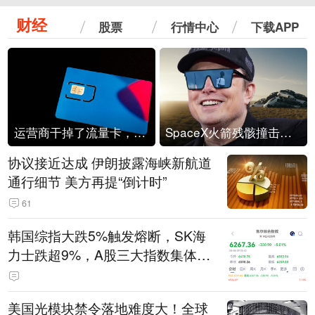
财经
股票
行情中心
下载APP
运营商干掉了流量卡，他们真的玩不起了
SpaceX火箭残骸撞击月球
协议接近达成 伊朗披露海峡新航道
通行细节 美方再提“倒计时”
61
韩国综指大跌5%触发熔断，SK海
力士跌超9%，A股三大指数集体低
开
美国光模块禁令落地难度大！全球