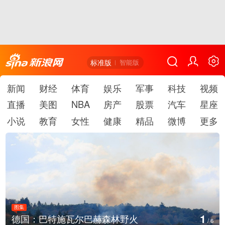
标准版
智能版
新闻
财经
体育
娱乐
军事
科技
视频
直播
美图
NBA
房产
股票
汽车
星座
小说
教育
女性
健康
精品
微博
更多
图集
2
乌克兰首都基辅等地传出强烈爆炸声
/
6