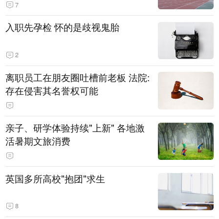
7
入职先孕检 怀的是歧视鬼胎
2
离职员工在朋友圈吐槽前老板 法院:
存在侵害其名誉权可能
亲子、研学体验持续"上新" 各地激
活暑期文旅消费
英国多所高校"抱团"求生
8