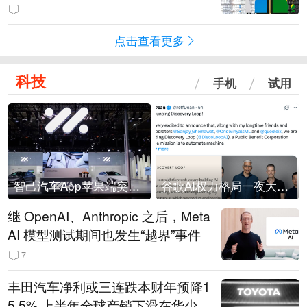
点击查看更多
科技
手机
试用
智己汽车App苹果端突然“下架”
谷歌AI权力格局一夜大洗牌
继 OpenAI、Anthropic 之后，Meta
AI 模型测试期间也发生“越界”事件
7
丰田汽车净利或三连跌本财年预降1
5.5% 上半年全球产销下滑在华少卖