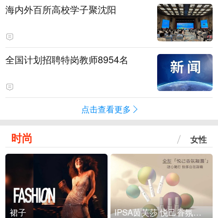
海内外百所高校学子聚沈阳
全国计划招聘特岗教师8954名
点击查看更多
时尚
女性
裙子
IPSA茵芙莎 悦己香氛凝露上市