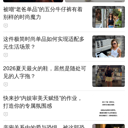
被嘲“老爸单品”的五分牛仔裤有着
别样的时尚魔力
这件极简时尚单品如何实现适配多
元生活场景？
2026夏天最火的鞋，居然是随处可
见的人字拖？
快来抄“内娱审美天赋怪”的作业，
打造你的专属氛围感
亲密关系中的爱与恐惧，被这部恐