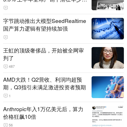
14.3万辆
字节跳动推出大模型SeedRealtime
国产算力逻辑有望持续加强
王虹的顶级奢侈品，开始被全网审
判了
487
AMD大跌！Q2营收、利润均超预
期，Q3指引未满足激进投资者预期
1
Anthropic年入1万亿美元后，算力
价格狂飙10倍
56