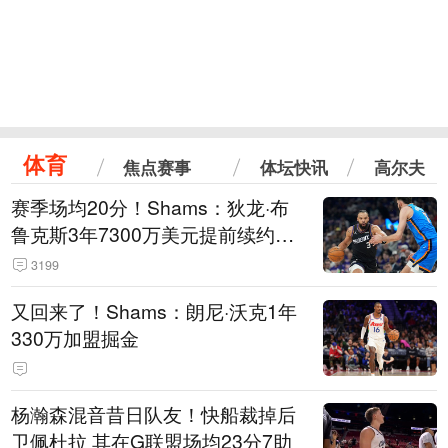
体育
焦点赛事
体坛快讯
高尔夫
赛季场均20分！Shams：狄龙·布
鲁克斯3年7300万美元提前续约太
阳
3199
又回来了！Shams：朗尼·沃克1年
330万加盟掘金
杨瀚森混音昔日队友！快船裁掉后
卫佩杜拉 其在G联盟场均23分7助