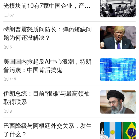
光模块前10有7家中国企业，产业
界人士：想“脱钩”并不容易
67
特朗普震怒质问防长：弹药短缺问
题为何还没解决？
5
美国国内掀起反AI中心浪潮，特朗
普污蔑：中国背后捣鬼
119
伊朗总统：目前“很难”与最高领袖
取得联系
8
巴西降级与阿根廷外交关系，发生
了什么？