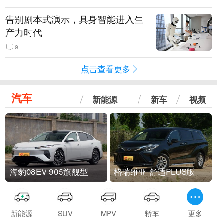
告别剧本式演示，具身智能进入生
产力时代
9
点击查看更多
汽车
新能源
新车
视频
海豹08EV 905旗舰型
格瑞维亚 舒适PLUS版
新能源
SUV
MPV
轿车
更多