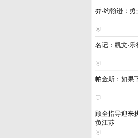
乔·约翰逊：
名记：凯文·乐
帕金斯：如果
顾全指导迎来执
负江苏