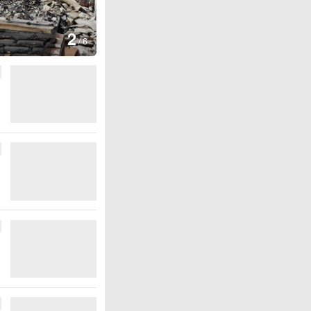
3
/
6