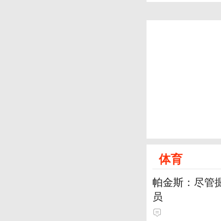
体育
帕金斯：尽管
员