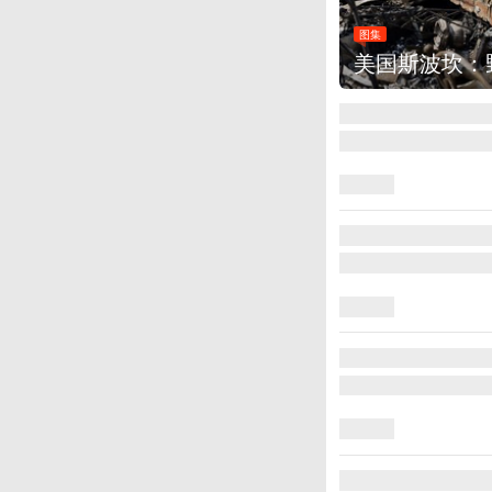
：野火烧毁700多所房屋