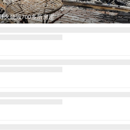
图集
叙利亚：大马士革发生爆炸