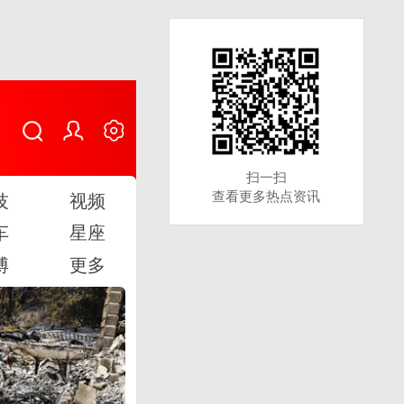
扫一扫
扫一扫
查看更多热点资讯
查看更多热点资讯
技
视频
车
星座
博
更多