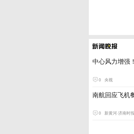
中心风力增强！
0
央视
南航回应飞机
0
新黄河·济南时