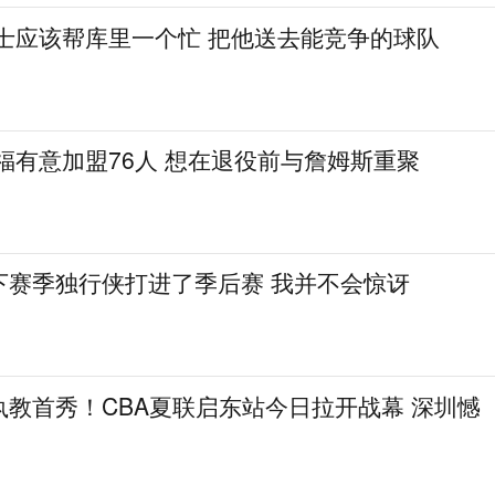
勇士应该帮库里一个忙 把他送去能竞争的球队
福有意加盟76人 想在退役前与詹姆斯重聚
下赛季独行侠打进了季后赛 我并不会惊讶
教首秀！CBA夏联启东站今日拉开战幕 深圳憾