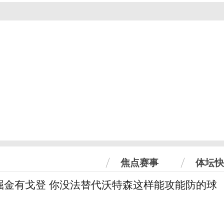
焦点赛事
体坛快
掘金有戈登 你没法替代沃特森这样能攻能防的球