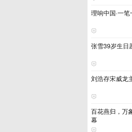
理响中国·一笔
张雪39岁生
刘浩存宋威龙
百花燕归，万
幕