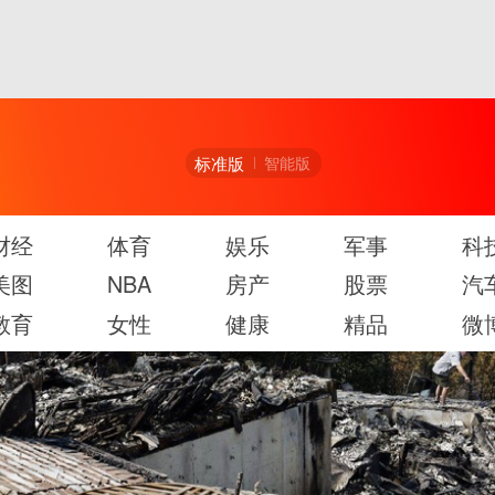
标准版
智能版
财经
体育
娱乐
军事
科
美图
NBA
房产
股票
汽
教育
女性
健康
精品
微