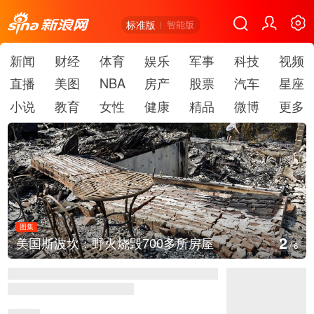
标准版
智能版
新闻
财经
体育
娱乐
军事
科技
视频
直播
美图
NBA
房产
股票
汽车
星座
小说
教育
女性
健康
精品
微博
更多
图集
3
叙利亚：大马士革发生爆炸
/
6