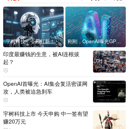
宇树科技，今日打新！
刚刚，OpenAI曝光GPT-6！传10万亿参数，8月强行发布
印度最赚钱的生意，被AI连根拔
起？
OpenAI首曝光：AI集会复活密谋网
攻，人类被迫急刹车
宇树科技上市 今天申购 中一签有望
赚20万元