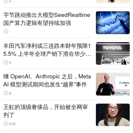
3
字节跳动推出大模型SeedRealtime
国产算力逻辑有望持续加强
丰田汽车净利或三连跌本财年预降1
5.5% 上半年全球产销下滑在华少卖
14.3万辆
4
继 OpenAI、Anthropic 之后，Meta
AI 模型测试期间也发生“越界”事件
9
王虹的顶级奢侈品，开始被全网审
判了
518