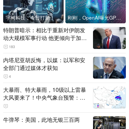
宇树科技，今日打新！
刚刚，OpenAI曝光GPT-6！传10万亿参数，8月强行发布
特朗普暗示：相比于重新对伊朗发
动大规模军事行动 他更倾向于加大
经济施压
183
内塔尼亚胡反悔，以媒：以军和安
全部门通过媒体才获知
4
大暴雨、特大暴雨，10级以上雷暴
大风要来了！中央气象台预警：今
天到明天，浙江、安徽有特大暴雨
牛弹琴：美国，此地无银三百两