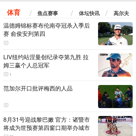
体育
焦点赛事
体坛快讯
高尔夫
温德姆锦标赛布伦南夺冠杀入季后
赛 俞俊安列第四
LIV纽约站涅曼创纪录夺第九胜 拉
姆三赢个人总冠军
1
范加尔开口批评梅西的人品
8月31号迎战黎巴嫩 官方：诸暨市
将成为世预赛第四窗口期举办城市