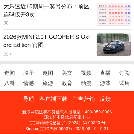
大乐透近10期周一奖号分布：前区
连码仅开3次
2026款MINI 2.0T COOPER S Oxf
ord Edition 官图
1
奇闻
段子
趣图
美文
视频
直播
订阅
八卦
情感
旅游
教育
动漫
游戏
试用
导航
客户端下载
广告营销
反馈
新浪网违法和不良信息举报电话：400-052-0066
违法和不良信息举报中心
(京)网药械信息备字（2024）第 00220 号
Sina.cn(京ICP证000007)
2026-08-10 10:21