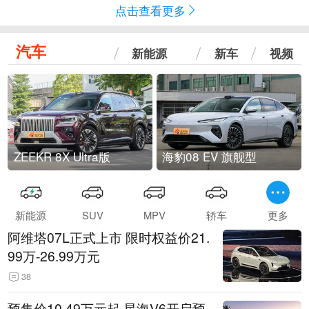
点击查看更多
汽车
新能源
新车
视频
ZEEKR 8X Ultra版
海豹08 EV 旗舰型
新能源
SUV
MPV
轿车
更多
阿维塔07L正式上市 限时权益价21.
99万-26.99万元
38
预售价10.49万元起 星海V6开启预