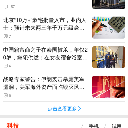
157
北京“10万+”豪宅批量入市，业内人
士：预计未来两三年千万元级豪宅
潜在供应达万套！谁在买单？
7
中国籍富商之子在泰国被杀，年仅2
0岁，嫌犯供述：在女友宿舍浴室发
现他，持刀询问身份时发生拉扯
4
战略专家警告：伊朗袭击暴露美军
漏洞，美军海外资产面临毁灭风
险！
6
点击查看更多
科技
手机
试用