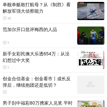
单舰单艇敢打航母？从《制胜》看
解放军强大侦察能力
12
范加尔开口批评梅西的人品
1
新手女彩民擒大乐透654万：从没
幻想过中大奖
1
创金合信基金：创金看市丨成长反
弹后，继续抱团还是低切？
男子刮中福彩80万携家人兑奖 平时