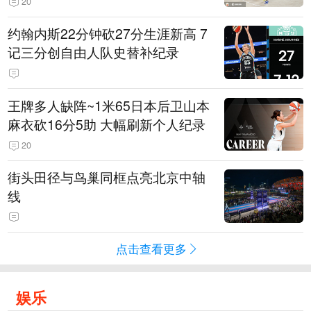
20
约翰内斯22分钟砍27分生涯新高 7
记三分创自由人队史替补纪录
王牌多人缺阵~1米65日本后卫山本
麻衣砍16分5助 大幅刷新个人纪录
20
街头田径与鸟巢同框点亮北京中轴
线
点击查看更多
娱乐