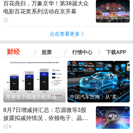
百花燕归，万象京华！第38届大众
电影百花奖系列活动在京开幕
点击查看更多
财经
股票
行情中心
下载APP
苹果拿下高端手机市场65%的份额：iPhone 17系列功不可没
中国汽车出海：从“卖出去”到“走进去”
8月7日增减持汇总：芯源微等3股
披露拟减持情况，依顿电子、晶华
微拟增持（表）
9