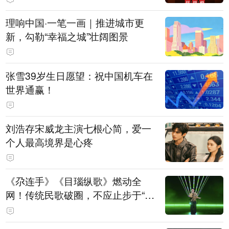
理响中国·一笔一画｜推进城市更
新，勾勒“幸福之城”壮阔图景
张雪39岁生日愿望：祝中国机车在
世界通赢！
刘浩存宋威龙主演七根心简，爱一
个人最高境界是心疼
《尕连手》《目瑙纵歌》燃动全
网！传统民歌破圈，不应止步于“上
头”