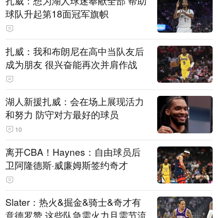
扎威：想为湖人球迷奉献全部 帮助
球队升起第18面冠军旗帜
扎威：我和布朗尼在高中当队友后
成为朋友 很兴奋能再次并肩作战
湖人新援扎威：会在场上展现活力
和努力 防守对方最好的球员
10
离开CBA！Haynes：自由球员后
卫阿隆德斯·威廉姆斯签约奇才
Slater：热火&掘金&骑士&奇才有
意德罗赞 这些队急需火力且需节流