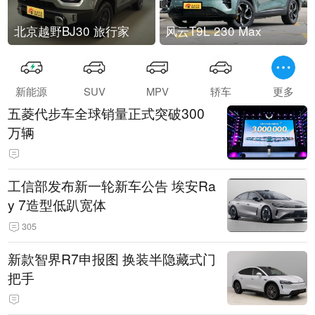
北京越野BJ30 旅行家
风云T9L 230 Max
新能源
SUV
MPV
轿车
更多
五菱代步车全球销量正式突破300
万辆
工信部发布新一轮新车公告 埃安Ra
y 7造型低趴宽体
305
新款智界R7申报图 换装半隐藏式门
把手