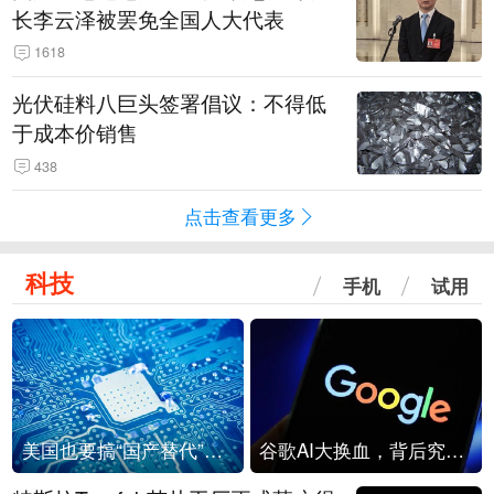
长李云泽被罢免全国人大代表
1618
光伏硅料八巨头签署倡议：不得低
于成本价销售
438
点击查看更多
科技
手机
试用
美国也要搞“国产替代”？先算清三笔账
谷歌AI大换血，背后究竟发生了什么？