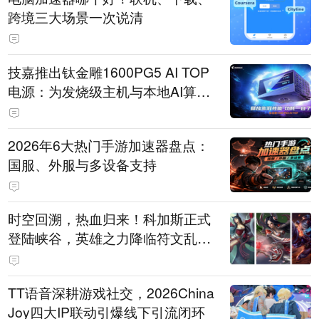
跨境三大场景一次说清
技嘉推出钛金雕1600PG5 AI TOP
电源：为发烧级主机与本地AI算力
打造旗舰供电方案
2026年6大热门手游加速器盘点：
国服、外服与多设备支持
时空回溯，热血归来！科加斯正式
登陆峡谷，英雄之力降临符文乱
斗！
TT语音深耕游戏社交，2026China
Joy四大IP联动引爆线下引流闭环