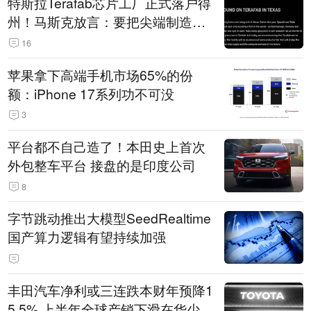
特斯拉Terafab芯片工厂正式落户得
州！马斯克放言：要把尖端制造带
回美国
16
苹果拿下高端手机市场65%的份
额：iPhone 17系列功不可没
3
平台都不自己造了！本田史上首次
外包整车平台 接盘的是印度公司
8
字节跳动推出大模型SeedRealtime
国产算力逻辑有望持续加强
丰田汽车净利或三连跌本财年预降1
5.5% 上半年全球产销下滑在华少卖