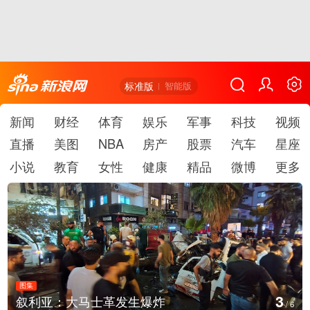
标准版
智能版
新闻
财经
体育
娱乐
军事
科技
视频
直播
美图
NBA
房产
股票
汽车
星座
小说
教育
女性
健康
精品
微博
更多
图集
3
叙利亚：大马士革发生爆炸
/
6