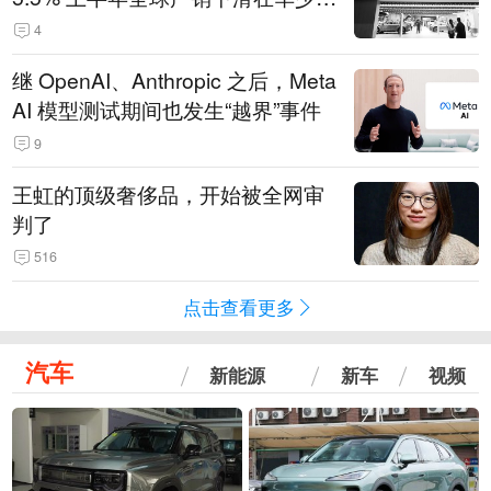
14.3万辆
4
继 OpenAI、Anthropic 之后，Meta
AI 模型测试期间也发生“越界”事件
9
王虹的顶级奢侈品，开始被全网审
判了
516
点击查看更多
汽车
新能源
新车
视频