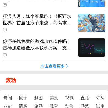
狂浪八月，陈小春掌舵！《疯狂水
世界》首届狂浪节来袭，荒岛求生
直播即将开启
你还在找免费的游戏加速软件吗？
雷神加速器低成本联机方案，支持
免费试用
点击查看更多
滚动
奇闻
段子
趣图
美文
视频
直播
订阅
八卦
情感
旅游
教育
动漫
游戏
试用