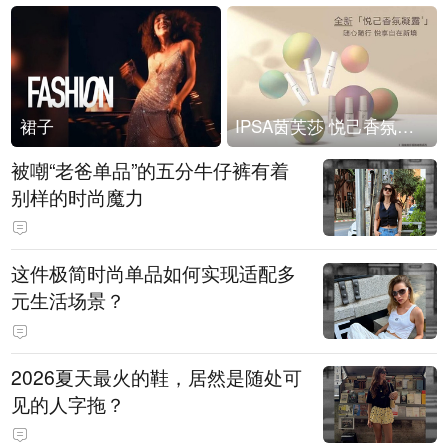
裙子
IPSA茵芙莎 悦己香氛凝露上市
被嘲“老爸单品”的五分牛仔裤有着
别样的时尚魔力
这件极简时尚单品如何实现适配多
元生活场景？
2026夏天最火的鞋，居然是随处可
见的人字拖？