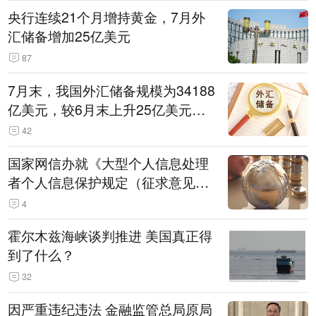
央行连续21个月增持黄金，7月外
汇储备增加25亿美元
87
7月末，我国外汇储备规模为34188
亿美元，较6月末上升25亿美元，
升幅为0.07%
42
国家网信办就《大型个人信息处理
者个人信息保护规定（征求意见
稿）》公开征求意见
4
霍尔木兹海峡谈判推进 美国真正得
到了什么？
32
因严重违纪违法 金融监管总局原局