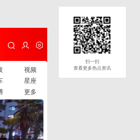
扫一扫
扫一扫
查看更多热点资讯
查看更多热点资讯
技
视频
车
星座
博
更多