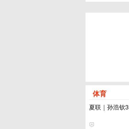
体育
夏联｜孙浩钦