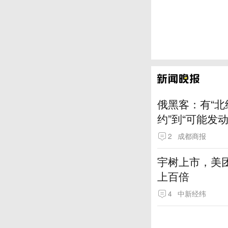
俄黑客：有“北
约”到“可能发
2
成都商报
宇树上市，美
上百倍
4
中新经纬