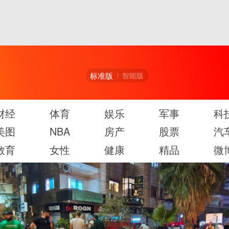
标准版
智能版
财经
体育
娱乐
军事
科
美图
NBA
房产
股票
汽
教育
女性
健康
精品
微