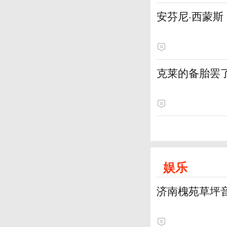
安芬尼·西蒙
克莱的备胎罢
娱乐
济南槐苑草坪