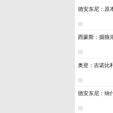
德安东尼：原
西蒙斯：掘狼
奥登：吉诺比利
德安东尼：纳