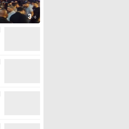
4
/
6