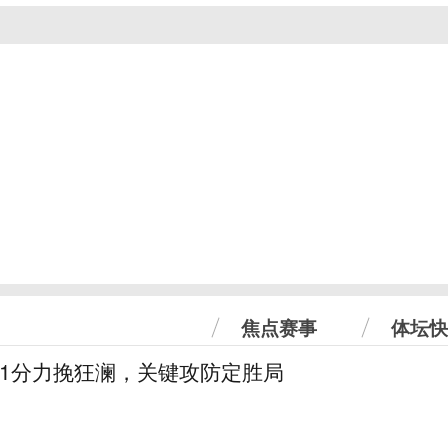
焦点赛事
体坛快
31分力挽狂澜，关键攻防定胜局