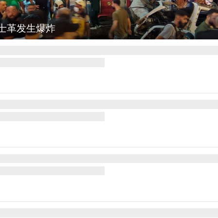
图集
云南弥勒：欢庆火把节