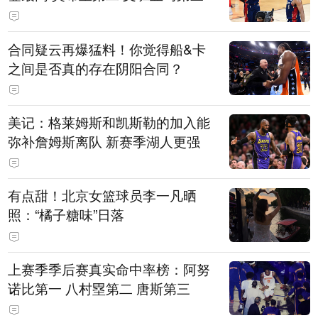
合同疑云再爆猛料！你觉得船&卡
之间是否真的存在阴阳合同？
美记：格莱姆斯和凯斯勒的加入能
弥补詹姆斯离队 新赛季湖人更强
有点甜！北京女篮球员李一凡晒
照：“橘子糖味”日落
上赛季季后赛真实命中率榜：阿努
诺比第一 八村塁第二 唐斯第三