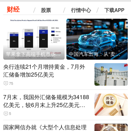
财经
股票
行情中心
下载APP
苹果拿下高端手机市场65%的份额：iPhone 17系列功不可没
中国汽车出海：从“卖出去”到“走进去”
央行连续21个月增持黄金，7月外
汇储备增加25亿美元
75
7月末，我国外汇储备规模为34188
亿美元，较6月末上升25亿美元，
升幅为0.07%
5
国家网信办就《大型个人信息处理