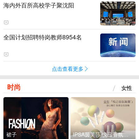
海内外百所高校学子聚沈阳
全国计划招聘特岗教师8954名
点击查看更多
时尚
女性
裙子
IPSA茵芙莎 悦己香氛凝露上市