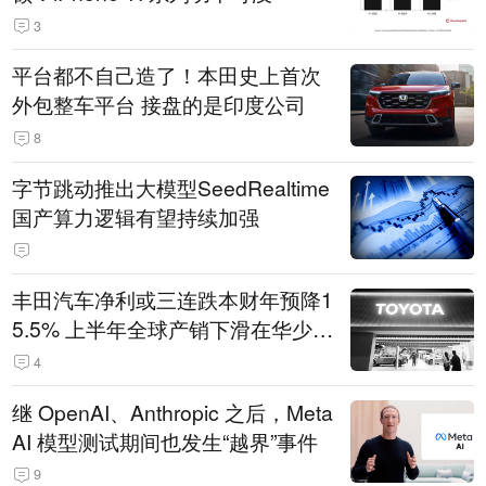
3
平台都不自己造了！本田史上首次
外包整车平台 接盘的是印度公司
8
字节跳动推出大模型SeedRealtime
国产算力逻辑有望持续加强
丰田汽车净利或三连跌本财年预降1
5.5% 上半年全球产销下滑在华少卖
14.3万辆
4
继 OpenAI、Anthropic 之后，Meta
AI 模型测试期间也发生“越界”事件
9