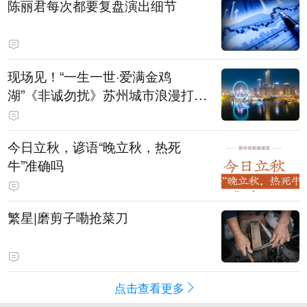
陈丽君每次都要复盘演出细节
现场见！“一生一世·爱满金鸡
湖”《非诚勿扰》苏州城市浪漫打卡
季来袭
今日立秋，谚语“晚立秋，热死
牛”准确吗
繁星|磨剪子嘞抢菜刀
点击查看更多