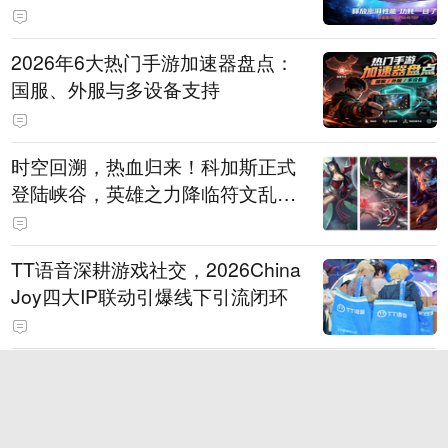
打造旗舰供电方案
2026年6大热门手游加速器盘点：
国服、外服与多设备支持
时空回溯，热血归来！科加斯正式
登陆峡谷，英雄之力降临符文乱
斗！
TT语音深耕游戏社交，2026China
Joy四大IP联动引爆线下引流闭环
狂浪八月，陈小春掌舵！《疯狂水
世界》首届狂浪节来袭，荒岛求生
直播即将开启