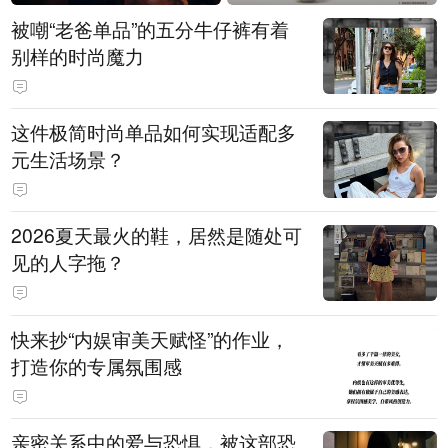
被嘲“老爸单品”的五分牛仔裤有着
别样的时尚魔力
这件极简时尚单品如何实现适配多
元生活场景？
2026夏天最火的鞋，居然是随处可
见的人字拖？
快来抄“内娱审美天赋怪”的作业，
打造你的专属氛围感
亲密关系中的爱与恐惧，被这部恐