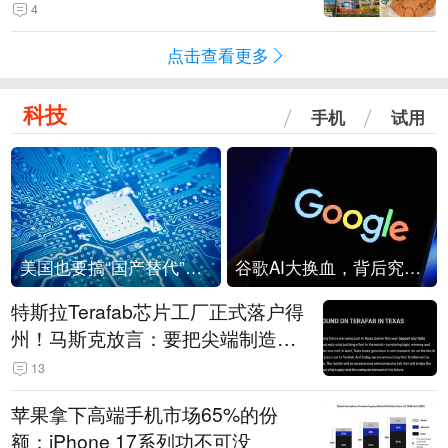
起“食品冤案”
4
点击查看更多
科技
手机
试用
美国也要搞“国产替代”？先算清三笔账
谷歌AI大换血，背后究竟发生了什么？
特斯拉Terafab芯片工厂正式落户得
州！马斯克放言：要把尖端制造带
回美国
13
苹果拿下高端手机市场65%的份
额：iPhone 17系列功不可没