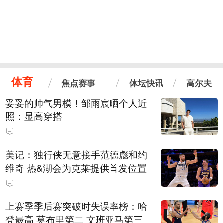
体育
焦点赛事
体坛快讯
高尔夫
妥妥的帅气男模！邹雨宸晒个人近
照：显高穿搭
美记：独行侠无意接手范德彪和约
维奇 热&湖会为克莱提供首发位置
上赛季季后赛突破时失误率榜：哈
登最高 莫布里第二 文班亚马第三