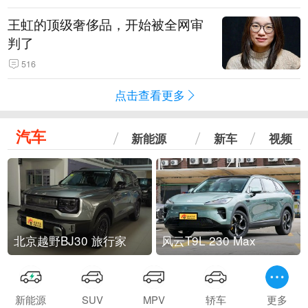
王虹的顶级奢侈品，开始被全网审
判了
516
点击查看更多
汽车
新能源
新车
视频
北京越野BJ30 旅行家
风云T9L 230 Max
新能源
SUV
MPV
轿车
更多