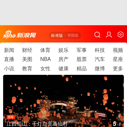
标准版
智能版
新闻
财经
体育
娱乐
军事
科技
视频
直播
美图
NBA
房产
股票
汽车
星座
小说
教育
女性
健康
精品
微博
更多
图集
5
江西铅山：千灯点亮葛仙村
/
6