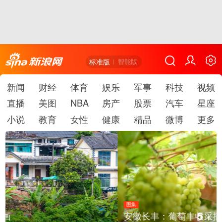
标准版
智能版
新闻
财经
体育
娱乐
军事
科技
视频
直播
美图
NBA
房产
股票
汽车
星座
小说
教育
女性
健康
精品
微博
更多
图集
5
安徽长丰：葡萄丰收采摘忙
/
6