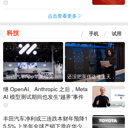
领先数智技术服务商，AI带来新机
遇
点击查看更多
科技
手机
试用
智己汽车App苹果端突然“下架”
还没把英伟达送上天，SpaceX股价先跌入地了
继 OpenAI、Anthropic 之后，Meta
AI 模型测试期间也发生“越界”事件
丰田汽车净利或三连跌本财年预降1
5.5% 上半年全球产销下滑在华少卖