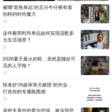
被嘲“老爸单品”的五分牛仔裤有着
别样的时尚魔力
这件极简时尚单品如何实现适配多
元生活场景？
2026夏天最火的鞋，居然是随处可
见的人字拖？
快来抄“内娱审美天赋怪”的作业，
打造你的专属氛围感
亲密关系中的爱与恐惧，被这部恐