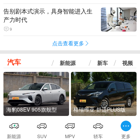
告别剧本式演示，具身智能进入生
产力时代
9
点击查看更多
汽车
新能源
新车
视频
海豹08EV 905旗舰型
格瑞维亚 舒适PLUS版
新能源
SUV
MPV
轿车
更多