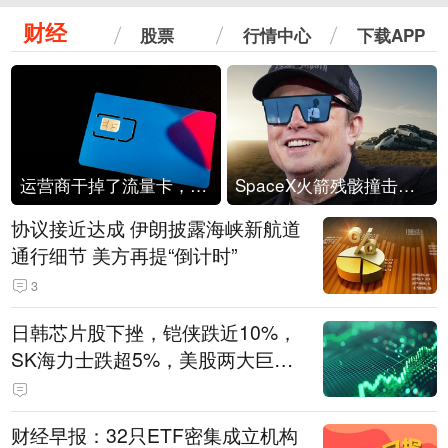
财经
股票
行情中心
下载APP
运营商干掉了流量卡，他们真的玩不起了
SpaceX火箭残骸撞击月球
协议接近达成 伊朗披露海峡新航道
通行细节 美方再提“倒计时”
3
日韩芯片股下挫，铠侠跌近10%，
SK海力士跌超5%，美股两大巨头
遭遇业绩杀
财经早报：32只ETF密集成立机构