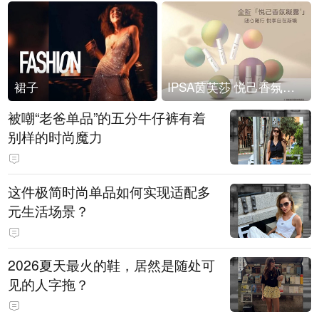
裙子
IPSA茵芙莎 悦己香氛凝露上市
被嘲“老爸单品”的五分牛仔裤有着
别样的时尚魔力
这件极简时尚单品如何实现适配多
元生活场景？
2026夏天最火的鞋，居然是随处可
见的人字拖？