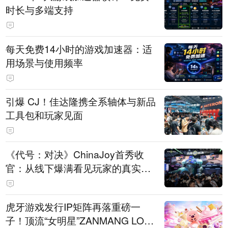
时长与多端支持
每天免费14小时的游戏加速器：适
用场景与使用频率
引爆 CJ！佳达隆携全系轴体与新品
工具包和玩家见面
《代号：对决》ChinaJoy首秀收
官：从线下爆满看见玩家的真实期
待
虎牙游戏发行IP矩阵再落重磅一
子！顶流“女明星”ZANMANG LOO