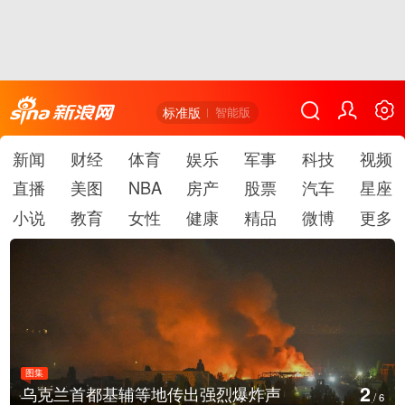
标准版
智能版
新闻
财经
体育
娱乐
军事
科技
视频
直播
美图
NBA
房产
股票
汽车
星座
小说
教育
女性
健康
精品
微博
更多
图集
3
美国：肯尼迪宣布医疗改革新举措
/
6