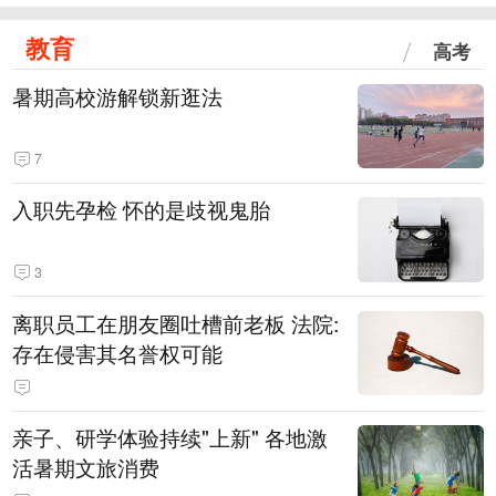
教育
高考
暑期高校游解锁新逛法
7
入职先孕检 怀的是歧视鬼胎
3
离职员工在朋友圈吐槽前老板 法院:
存在侵害其名誉权可能
亲子、研学体验持续"上新" 各地激
活暑期文旅消费