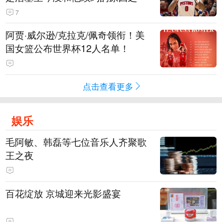
7
阿贾·威尔逊/克拉克/佩奇领衔！美
国女篮公布世界杯12人名单！
点击查看更多
娱乐
毛阿敏、韩磊等七位音乐人齐聚歌
王之夜
百花绽放 京城迎来光影盛宴