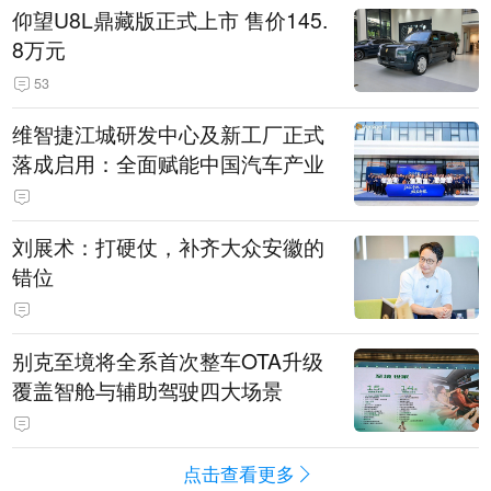
仰望U8L鼎藏版正式上市 售价145.
8万元
53
维智捷江城研发中心及新工厂正式
落成启用：全面赋能中国汽车产业
刘展术：打硬仗，补齐大众安徽的
错位
别克至境将全系首次整车OTA升级
覆盖智舱与辅助驾驶四大场景
点击查看更多