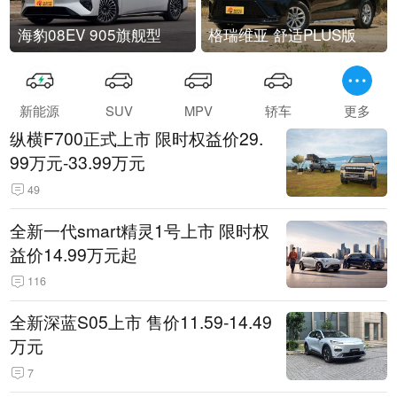
海豹08EV 905旗舰型
格瑞维亚 舒适PLUS版
新能源
SUV
MPV
轿车
更多
纵横F700正式上市 限时权益价29.
99万元-33.99万元
49
全新一代smart精灵1号上市 限时权
益价14.99万元起
116
全新深蓝S05上市 售价11.59-14.49
万元
7