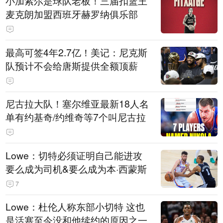
小加索尔是球队老板！三届扣篮王
麦克朗加盟西班牙赫罗纳俱乐部
最高可签4年2.7亿！美记：尼克斯
队预计不会给唐斯提供全额顶薪
尼古拉大队！塞尔维亚最新18人名
单有约基奇/约维奇等7个叫尼古拉
Lowe：切特必须证明自己能进攻
要么成为司机&要么成为本·西蒙斯
7
Lowe：杜伦人称东部小切特 这也
是活塞至今没和他续约的原因之一