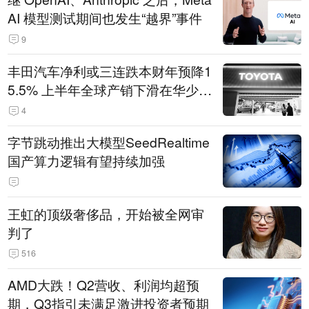
AI 模型测试期间也发生“越界”事件
9
丰田汽车净利或三连跌本财年预降1
5.5% 上半年全球产销下滑在华少卖
14.3万辆
4
字节跳动推出大模型SeedRealtime
国产算力逻辑有望持续加强
王虹的顶级奢侈品，开始被全网审
判了
516
AMD大跌！Q2营收、利润均超预
期，Q3指引未满足激进投资者预期