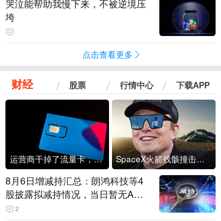
哭泣能帮助我慢下来，不被逆境压
垮
点击查看更多
财经
股票
行情中心
下载APP
运营商干掉了流量卡，他们真的玩不起了
SpaceX火箭残骸撞击月球
8月6日增减持汇总：朗鸿科技等4
股披露拟减持情况，当日暂无A股
公司披露拟增持情况（表）
2