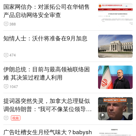
国家网信办：对派拓公司在华销售
产品启动网络安全审查
388
知情人士：沃什将准备在9月加息
474
伊朗总统：目前与最高领袖联络困
难 其决策过程遭人利用
1047
提词器突然失灵，加拿大总理疑似
调侃特朗普：“我可不像某位领导
人，把这当成一场阴谋”，全场哄笑
视频
广告吐槽女生月经气味大？babysh