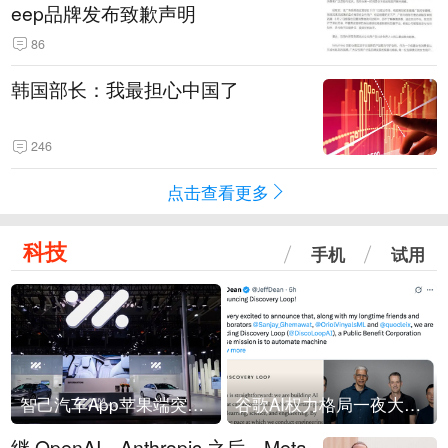
eep品牌发布致歉声明
86
韩国部长：我最担心中国了
246
点击查看更多
科技
手机
试用
智己汽车App苹果端突然“下架”
谷歌AI权力格局一夜大洗牌
继 OpenAI、Anthropic 之后，Meta