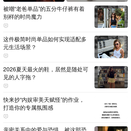
被嘲“老爸单品”的五分牛仔裤有着
别样的时尚魔力
这件极简时尚单品如何实现适配多
元生活场景？
2026夏天最火的鞋，居然是随处可
见的人字拖？
快来抄“内娱审美天赋怪”的作业，
打造你的专属氛围感
亲密关系中的爱与恐惧，被这部恐