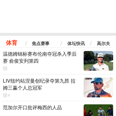
体育
焦点赛事
体坛快讯
高尔夫
温德姆锦标赛布伦南夺冠杀入季后
赛 俞俊安列第四
LIV纽约站涅曼创纪录夺第九胜 拉
姆三赢个人总冠军
1
范加尔开口批评梅西的人品