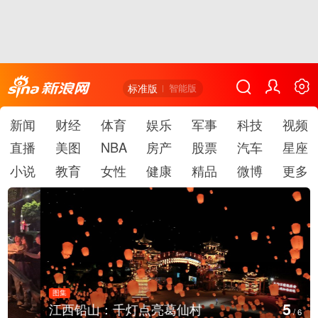
标准版
智能版
新闻
财经
体育
娱乐
军事
科技
视频
直播
美图
NBA
房产
股票
汽车
星座
小说
教育
女性
健康
精品
微博
更多
图集
5
江西铅山：千灯点亮葛仙村
/
6