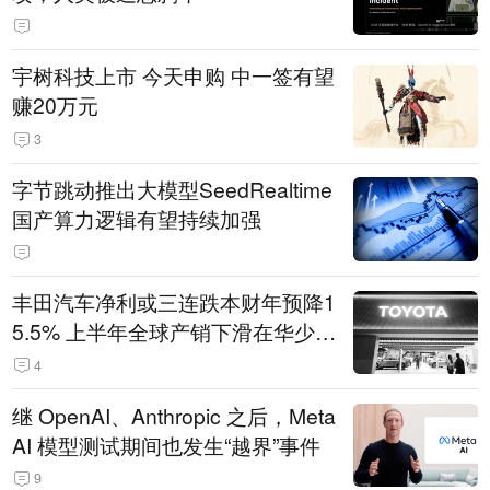
宇树科技上市 今天申购 中一签有望
赚20万元
3
字节跳动推出大模型SeedRealtime
国产算力逻辑有望持续加强
丰田汽车净利或三连跌本财年预降1
5.5% 上半年全球产销下滑在华少卖
14.3万辆
4
继 OpenAI、Anthropic 之后，Meta
AI 模型测试期间也发生“越界”事件
9