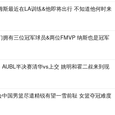
姆斯最近在LA训练&他即将出行 不知道他何时来
们拥有三位冠军球员&两位FMVP 纳斯也是冠军
AUBL半决赛清华vs上交 姚明和霍二叔来到现
会中国男篮尽遣精锐有望一雪前耻 女篮夺冠难度