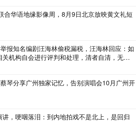
划联合华语地缘影像周，8月9日北京放映黄文礼短
实名举报知名编剧汪海林偷税漏税，汪海林回应：如
相关机构自会进行评判和处理，清者自清，无需
”蔡琴分享广州独家记忆，告别演唱会10月广州开
演讲，哽咽落泪：到内地拍戏不是北上，是回归