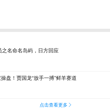
员之名命名岛屿，日方回应
全权操盘！贾国龙“放手一搏”鲜羊赛道
点击查看更多