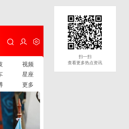
扫一扫
扫一扫
查看更多热点资讯
查看更多热点资讯
技
视频
车
星座
博
更多