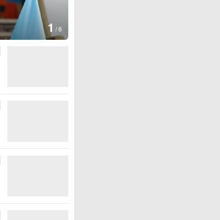
1
/
6