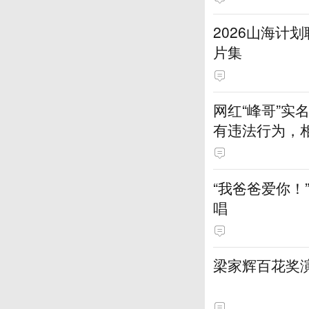
2026山海计
片集
网红“峰哥”
有违法行为，
一一回应
“我爸爸爱你！
唱
梁家辉百花奖