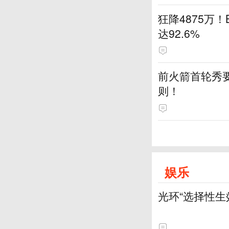
狂降4875万
达92.6%
前火箭首轮秀要
则！
娱乐
光环“选择性