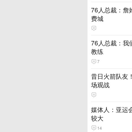
76人总裁：詹
费城
76人总裁：我
教练
7
昔日火箭队友！
场观战
媒体人：亚运
较大
14