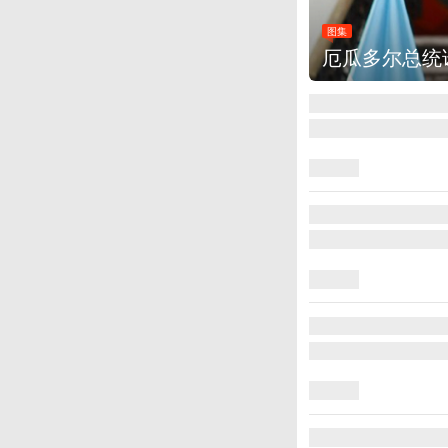
图集
厄瓜多尔总统