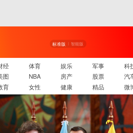
标准版
智能版
财经
体育
娱乐
军事
科
美图
NBA
房产
股票
汽
教育
女性
健康
精品
微