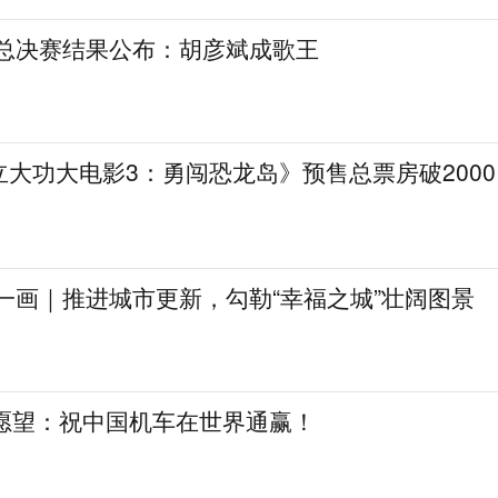
》总决赛结果公布：胡彦斌成歌王
大功大电影3：勇闯恐龙岛》预售总票房破2000
一画｜推进城市更新，勾勒“幸福之城”壮阔图景
日愿望：祝中国机车在世界通赢！