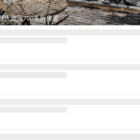
野火烧毁700多所房屋