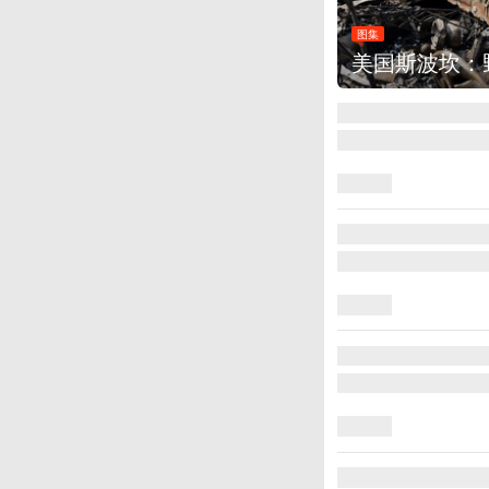
图集
美国斯波坎：