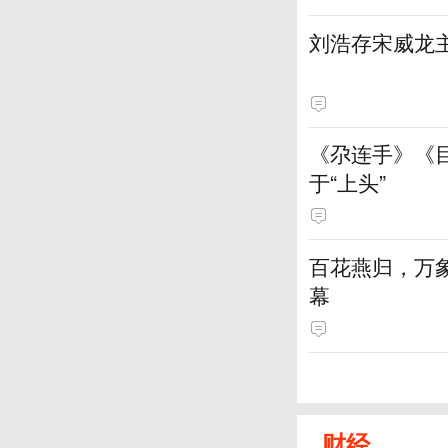
刘浩存宋威龙
《尕连手》《
于“上头”
百花燕归，万
幕
财经