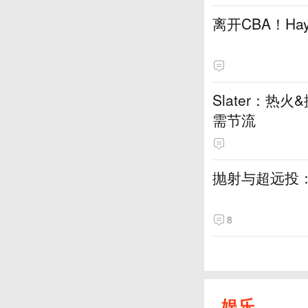
离开CBA！H
Slater：
需节流
抛射与超远投
8
娱乐