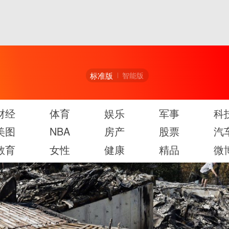
标准版
智能版
财经
体育
娱乐
军事
科
美图
NBA
房产
股票
汽
教育
女性
健康
精品
微