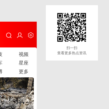
扫一扫
扫一扫
查看更多热点资讯
查看更多热点资讯
技
视频
车
星座
博
更多