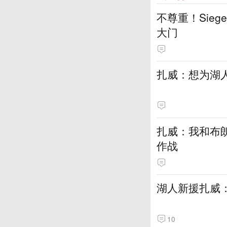
不尊重！Sie
大门
扎威：想为湖
扎威：我和布
作战
湖人新援扎威
10