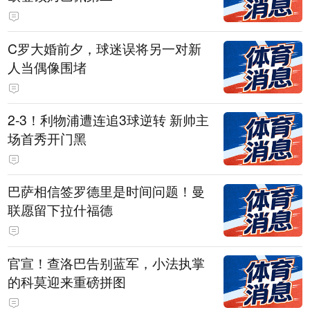
C罗大婚前夕，球迷误将另一对新
人当偶像围堵
2-3！利物浦遭连追3球逆转 新帅主
场首秀开门黑
巴萨相信签罗德里是时间问题！曼
联愿留下拉什福德
官宣！查洛巴告别蓝军，小法执掌
的科莫迎来重磅拼图