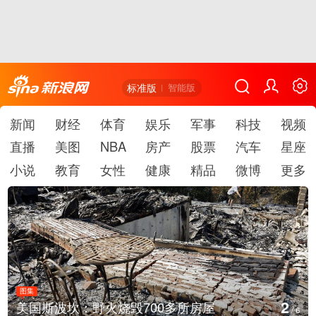
标准版
智能版
新闻
财经
体育
娱乐
军事
科技
视频
直播
美图
NBA
房产
股票
汽车
星座
小说
教育
女性
健康
精品
微博
更多
图集
2
美国斯波坎：野火烧毁700多所房屋
/
6