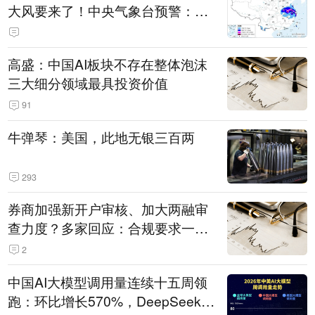
大风要来了！中央气象台预警：今
天到明天，浙江、安徽有特大暴雨
高盛：中国AI板块不存在整体泡沫
三大细分领域最具投资价值
91
牛弹琴：美国，此地无银三百两
293
券商加强新开户审核、加大两融审
查力度？多家回应：合规要求一贯
严格 不存在“从严”
2
中国AI大模型调用量连续十五周领
跑：环比增长570%，DeepSeek-V