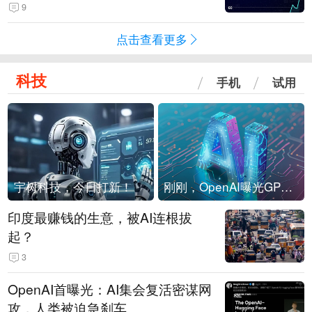
4-Flash正式版登顶！MiniMax M
9
3、阶跃星辰Step 3.7 Flash跌出榜
点击查看更多
单
科技
手机
试用
宇树科技，今日打新！
刚刚，OpenAI曝光GPT-6！传10万亿参数，8月强行发布
印度最赚钱的生意，被AI连根拔
起？
3
OpenAI首曝光：AI集会复活密谋网
攻，人类被迫急刹车