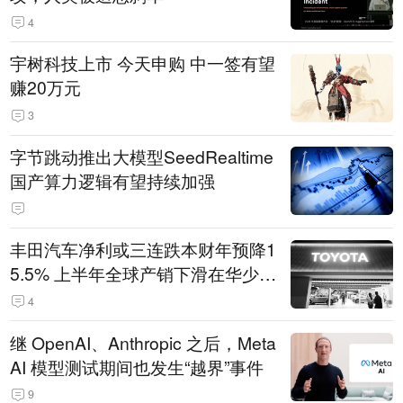
4
宇树科技上市 今天申购 中一签有望
赚20万元
3
字节跳动推出大模型SeedRealtime
国产算力逻辑有望持续加强
丰田汽车净利或三连跌本财年预降1
5.5% 上半年全球产销下滑在华少卖
14.3万辆
4
继 OpenAI、Anthropic 之后，Meta
AI 模型测试期间也发生“越界”事件
9