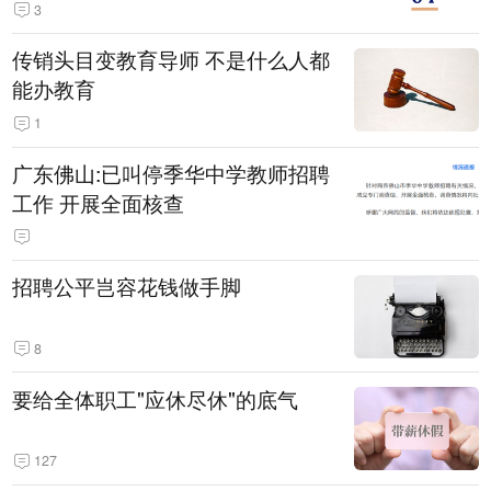
3
传销头目变教育导师 不是什么人都
能办教育
1
广东佛山:已叫停季华中学教师招聘
工作 开展全面核查
招聘公平岂容花钱做手脚
8
要给全体职工"应休尽休"的底气
127