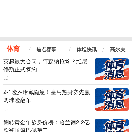
体育
焦点赛事
体坛快讯
高尔夫
英超最大合同，阿森纳抢签？维尼
修斯正式签约
2-1险胜暗藏隐患！皇马热身赛先赢
两球险翻车
德转黄金年龄身价榜：哈兰德2.2亿
欧登顶姆巴佩第二