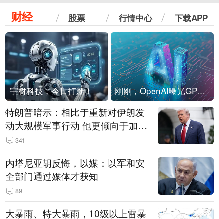
财经
股票
行情中心
下载APP
宇树科技，今日打新！
刚刚，OpenAI曝光GPT-6！传10万亿参数，8月强行发布
特朗普暗示：相比于重新对伊朗发
动大规模军事行动 他更倾向于加大
经济施压
341
内塔尼亚胡反悔，以媒：以军和安
全部门通过媒体才获知
89
大暴雨、特大暴雨，10级以上雷暴