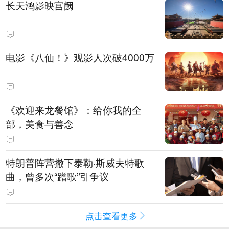
长天鸿影映宫阙
电影《八仙！》观影人次破4000万
《欢迎来龙餐馆》：给你我的全
部，美食与善念
特朗普阵营撤下泰勒·斯威夫特歌
曲，曾多次“蹭歌”引争议
点击查看更多