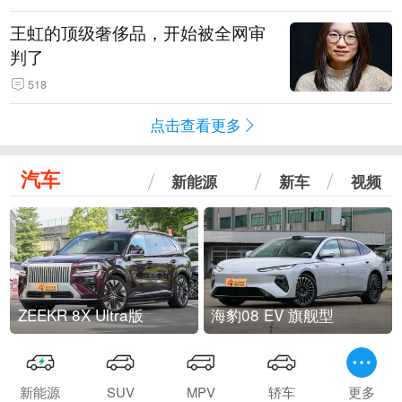
王虹的顶级奢侈品，开始被全网审
判了
518
点击查看更多
汽车
新能源
新车
视频
ZEEKR 8X Ultra版
海豹08 EV 旗舰型
新能源
SUV
MPV
轿车
更多