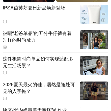
IPSA茵芙莎夏日新品焕新登场
被嘲“老爸单品”的五分牛仔裤有着
别样的时尚魔力
这件极简时尚单品如何实现适配多
元生活场景？
2026夏天最火的鞋，居然是随处可
见的人字拖？
快来抄“内娱审美天赋怪”的作业，