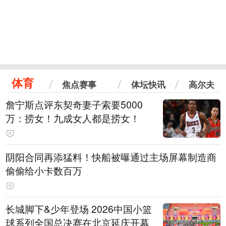
体育
焦点赛事
体坛快讯
高尔夫
詹宁斯点评东契奇妻子索要5000
万：捞女！九成女人都是捞女！
阴阳合同再添猛料！快船被曝通过主场屏幕制造商
偷偷给小卡数百万
长城脚下&少年登场 2026中国小篮
球系列全国总决赛在北京延庆开幕