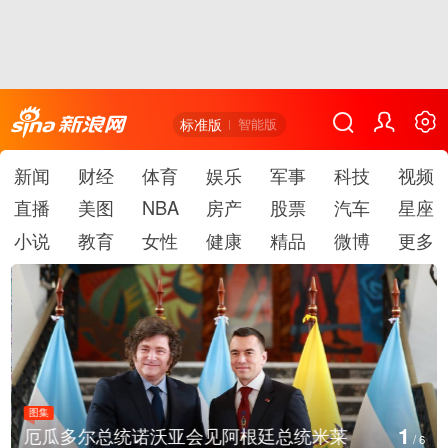
标准版
智能版
新闻
财经
体育
娱乐
军事
科技
视频
直播
美图
NBA
房产
股票
汽车
星座
小说
教育
女性
健康
精品
微博
更多
图集
1
厄瓜多尔总统诺沃亚会见阿根廷总统米莱
/
6