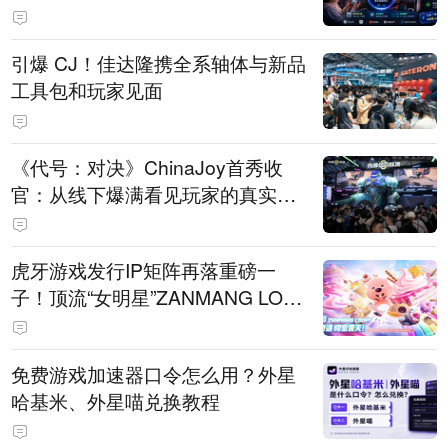
引爆 CJ！佳达隆携全系轴体与新品
工具包和玩家见面
《代号：对决》ChinaJoy首秀收
官：从线下爆满看见玩家的真实期
待
虎牙游戏发行IP矩阵再落重磅一
子！顶流“女明星”ZANMANG LOO
PY 正版3D消除手游《消消奇遇》
惊喜曝光
免费游戏加速器口令怎么用？外星
哈基米、外星喵兑换教程