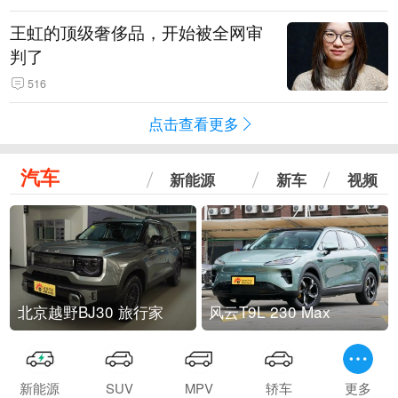
王虹的顶级奢侈品，开始被全网审
判了
516
点击查看更多
汽车
新能源
新车
视频
北京越野BJ30 旅行家
风云T9L 230 Max
新能源
SUV
MPV
轿车
更多