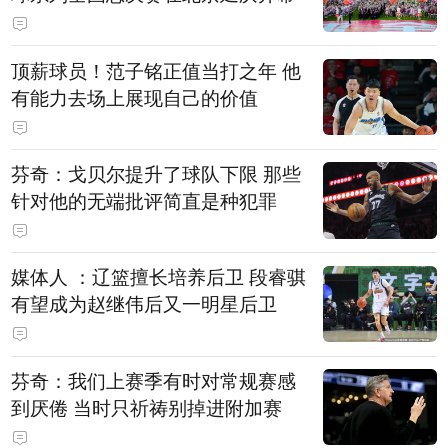
顶薪球员！范子铭正值当打之年 他
有能力去场上展现自己的价值
芬奇：戈贝尔提升了球队下限 那些
针对他的无端批评简直是种犯罪
媒体人 ：辽篮擅长培养后卫 段睿骐
有望成为赵继伟后又一明星后卫
芬奇：我们上赛季有时对常规赛感
到厌倦 当时只祈祷别掉进附加赛