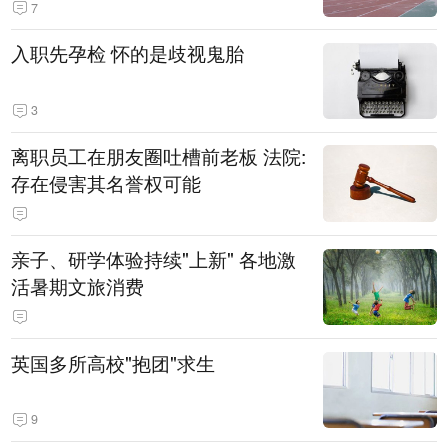
7
入职先孕检 怀的是歧视鬼胎
3
离职员工在朋友圈吐槽前老板 法院:
存在侵害其名誉权可能
亲子、研学体验持续"上新" 各地激
活暑期文旅消费
英国多所高校"抱团"求生
9