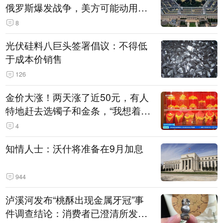
俄罗斯爆发战争，美方可能动用战
术核武器
8
光伏硅料八巨头签署倡议：不得低
于成本价销售
126
金价大涨！两天涨了近50元，有人
特地赶去选镯子和金条，“我想着买
起来可以保值，小批量进一些货”
4
知情人士：沃什将准备在9月加息
944
泸溪河发布“桃酥出现金属牙冠”事
件调查结论：消费者已澄清所发视