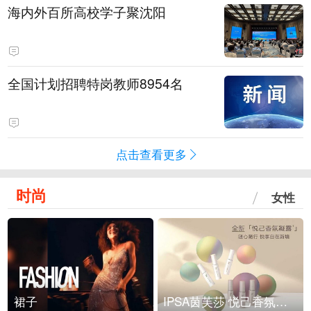
海内外百所高校学子聚沈阳
全国计划招聘特岗教师8954名
点击查看更多
时尚
女性
裙子
IPSA茵芙莎 悦己香氛凝露上市