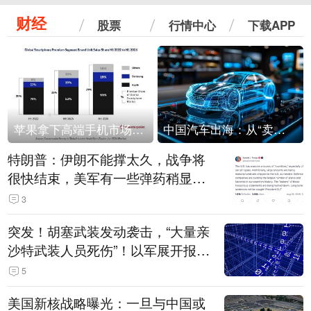
财经
股票
行情中心
下载APP
苹果拿下高端手机市场65%的份额：iPhone 17系列功不可没
中国汽车出海：从“卖出去”到“走进去”
特朗普：伊朗不能撑太久，战争将
很快结束，美军有一些弹药稍显紧
张！伊朗公布拟议的海峡管理文本
3
突发！胡塞武装发动袭击，“大量亲
沙特武装人员死伤”！以军展开报复
性空袭
5
美国新核战略曝光：一旦与中国或