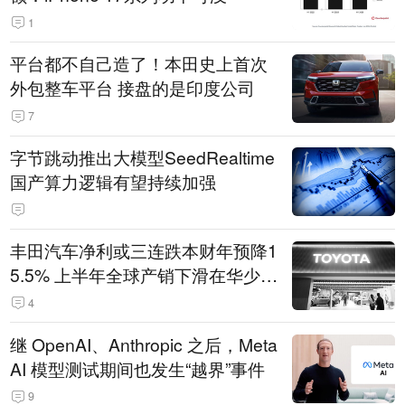
1
平台都不自己造了！本田史上首次
外包整车平台 接盘的是印度公司
7
字节跳动推出大模型SeedRealtime
国产算力逻辑有望持续加强
丰田汽车净利或三连跌本财年预降1
5.5% 上半年全球产销下滑在华少卖
14.3万辆
4
继 OpenAI、Anthropic 之后，Meta
AI 模型测试期间也发生“越界”事件
9