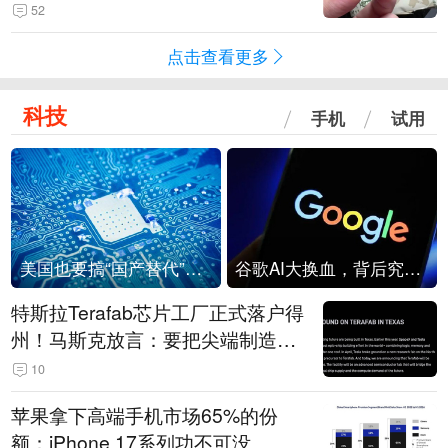
频情况不属实
52
点击查看更多
科技
手机
试用
美国也要搞“国产替代”？先算清三笔账
谷歌AI大换血，背后究竟发生了什么？
特斯拉Terafab芯片工厂正式落户得
州！马斯克放言：要把尖端制造带
回美国
10
苹果拿下高端手机市场65%的份
额：iPhone 17系列功不可没