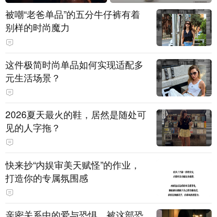
被嘲“老爸单品”的五分牛仔裤有着
别样的时尚魔力
这件极简时尚单品如何实现适配多
元生活场景？
2026夏天最火的鞋，居然是随处可
见的人字拖？
快来抄“内娱审美天赋怪”的作业，
打造你的专属氛围感
亲密关系中的爱与恐惧，被这部恐