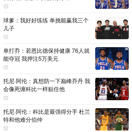
球爹：我好好练练 单挑能赢我三个
儿子
单打乔：若恩比德保持健康 76人就
能夺冠 我押注5万美元
托尼·阿伦：真想防一下巅峰乔丹 我
会像死缠科比一样贴住他
托尼·阿伦：科比是最强得分手 杜兰
特和他难分伯仲