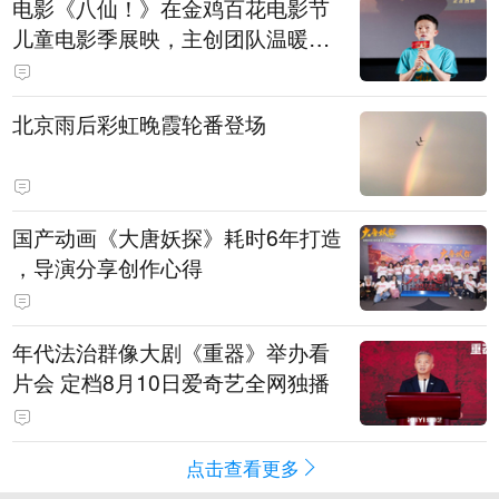
电影《八仙！》在金鸡百花电影节
儿童电影季展映，主创团队温暖寄
语小观众
北京雨后彩虹晚霞轮番登场
国产动画《大唐妖探》耗时6年打造
，导演分享创作心得
年代法治群像大剧《重器》举办看
片会 定档8月10日爱奇艺全网独播
点击查看更多