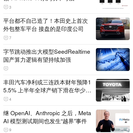
3
平台都不自己造了！本田史上首次
外包整车平台 接盘的是印度公司
7
字节跳动推出大模型SeedRealtime
国产算力逻辑有望持续加强
丰田汽车净利或三连跌本财年预降1
5.5% 上半年全球产销下滑在华少卖
14.3万辆
4
继 OpenAI、Anthropic 之后，Meta
AI 模型测试期间也发生“越界”事件
9