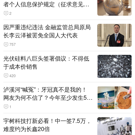
者个人信息保护规定（征求意见
稿）》公开征求意见
2
因严重违纪违法 金融监管总局原局
长李云泽被罢免全国人大代表
757
光伏硅料八巨头签署倡议：不得低
于成本价销售
420
泸溪河“喊冤”：牙冠真不是我的！
网友为何不信了？今年至少发生5
起“食品冤案”
1
宇树科技打新必看！中一签7.5万，
难度约为长鑫20倍