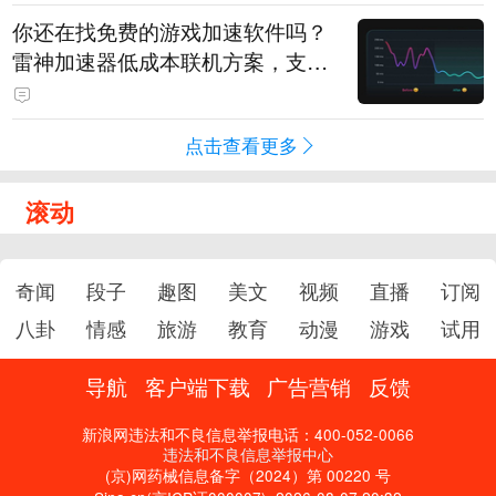
你还在找免费的游戏加速软件吗？
雷神加速器低成本联机方案，支持
免费试用
点击查看更多
滚动
奇闻
段子
趣图
美文
视频
直播
订阅
八卦
情感
旅游
教育
动漫
游戏
试用
导航
客户端下载
广告营销
反馈
新浪网违法和不良信息举报电话：400-052-0066
违法和不良信息举报中心
(京)网药械信息备字（2024）第 00220 号