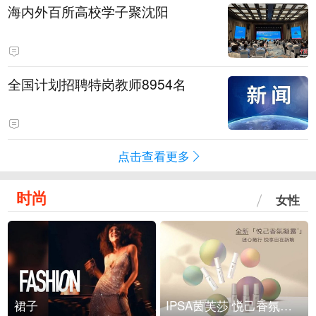
海内外百所高校学子聚沈阳
全国计划招聘特岗教师8954名
点击查看更多
时尚
女性
裙子
IPSA茵芙莎 悦己香氛凝露上市