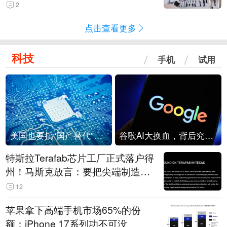
2
点击查看更多
科技
手机
试用
美国也要搞“国产替代”？先算清三笔账
谷歌AI大换血，背后究竟发生了什么？
特斯拉Terafab芯片工厂正式落户得
州！马斯克放言：要把尖端制造带
回美国
12
苹果拿下高端手机市场65%的份
额：iPhone 17系列功不可没