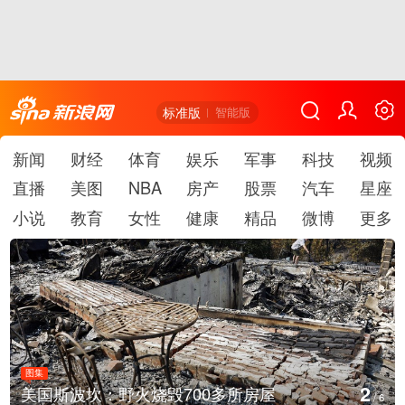
标准版
智能版
新闻
财经
体育
娱乐
军事
科技
视频
直播
美图
NBA
房产
股票
汽车
星座
小说
教育
女性
健康
精品
微博
更多
图集
2
美国斯波坎：野火烧毁700多所房屋
/
6