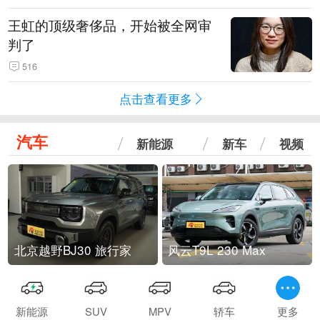
王虹的顶级奢侈品，开始被全网审
判了
516
点击查看更多
汽车
新能源
新车
视频
北京越野BJ30 旅行家
风云T9L 230 Max
新能源
SUV
MPV
轿车
更多