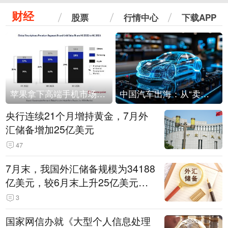
财经
股票
行情中心
下载APP
苹果拿下高端手机市场65%的份额：iPhone 17系列功不可没
中国汽车出海：从“卖出去”到“走进去”
央行连续21个月增持黄金，7月外
汇储备增加25亿美元
47
7月末，我国外汇储备规模为34188
亿美元，较6月末上升25亿美元，
升幅为0.07%
3
国家网信办就《大型个人信息处理