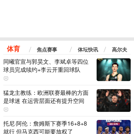
体育
焦点赛事
体坛快讯
高尔夫
同曦官宣与郭昊文、李斌卓等四位
球员完成续约+李云开重回球队
猛龙主教练：欧洲联赛最棒的方面
是球迷 在运营层面还有提升空间
托尼·阿伦：詹姆斯下赛季16+8+8
就行 但马克西可能要放权了