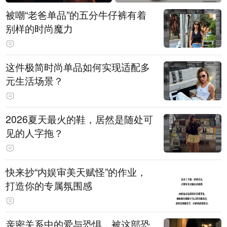
被嘲“老爸单品”的五分牛仔裤有着
别样的时尚魔力
这件极简时尚单品如何实现适配多
元生活场景？
2026夏天最火的鞋，居然是随处可
见的人字拖？
快来抄“内娱审美天赋怪”的作业，
打造你的专属氛围感
亲密关系中的爱与恐惧，被这部恐