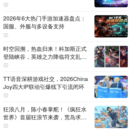
打造旗舰供电方案
2026年6大热门手游加速器盘点：
国服、外服与多设备支持
时空回溯，热血归来！科加斯正式
登陆峡谷，英雄之力降临符文乱
斗！
TT语音深耕游戏社交，2026China
Joy四大IP联动引爆线下引流闭环
狂浪八月，陈小春掌舵！《疯狂水
世界》首届狂浪节来袭，荒岛求生
直播即将开启