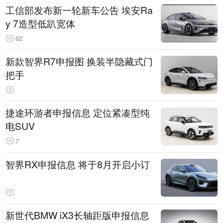
工信部发布新一轮新车公告 埃安Ra
y 7造型低趴宽体
62
新款智界R7申报图 换装半隐藏式门
把手
捷途环游者申报信息 定位紧凑型纯
电SUV
7
智界RX申报信息 将于8月开启小订
新世代BMW iX3长轴距版申报信息