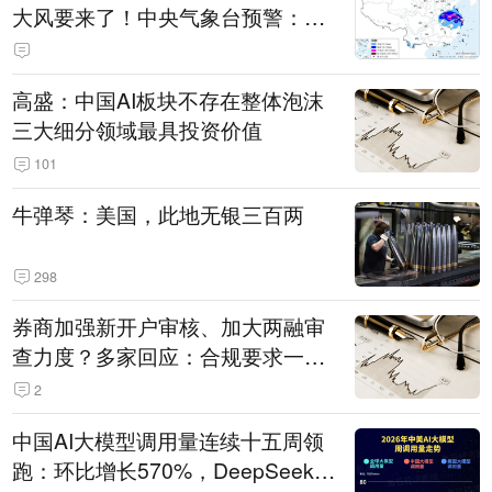
大风要来了！中央气象台预警：今
天到明天，浙江、安徽有特大暴雨
高盛：中国AI板块不存在整体泡沫
三大细分领域最具投资价值
101
牛弹琴：美国，此地无银三百两
298
券商加强新开户审核、加大两融审
查力度？多家回应：合规要求一贯
严格 不存在“从严”
2
中国AI大模型调用量连续十五周领
跑：环比增长570%，DeepSeek-V