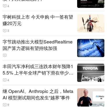
4
宇树科技上市 今天申购 中一签有望
赚20万元
3
字节跳动推出大模型SeedRealtime
国产算力逻辑有望持续加强
丰田汽车净利或三连跌本财年预降1
5.5% 上半年全球产销下滑在华少卖
14.3万辆
4
继 OpenAI、Anthropic 之后，Meta
AI 模型测试期间也发生“越界”事件
9