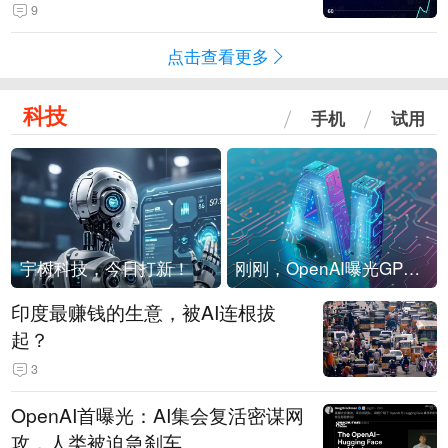
4-Flash正式版登顶！MiniMax M
9
3、阶跃星辰Step 3.7 Flash跌出榜
点击查看更多
单
科技
手机
试用
宇树科技，今日打新！
刚刚，OpenAI曝光GPT-6！传10万亿参数，8月强行发布
印度最赚钱的生意，被AI连根拔
起？
3
OpenAI首曝光：AI集会复活密谋网
攻，人类被迫急刹车