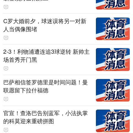
C罗大婚前夕，球迷误将另一对新
人当偶像围堵
2-3！利物浦遭连追3球逆转 新帅主
场首秀开门黑
巴萨相信签罗德里是时间问题！曼
联愿留下拉什福德
官宣！查洛巴告别蓝军，小法执掌
的科莫迎来重磅拼图