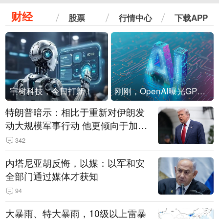
财经
股票
行情中心
下载APP
宇树科技，今日打新！
刚刚，OpenAI曝光GPT-6！传10万亿参数，8月强行发布
特朗普暗示：相比于重新对伊朗发
动大规模军事行动 他更倾向于加大
经济施压
342
内塔尼亚胡反悔，以媒：以军和安
全部门通过媒体才获知
94
大暴雨、特大暴雨，10级以上雷暴