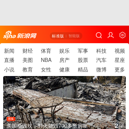
标准版
智能版
新闻
财经
体育
娱乐
军事
科技
视频
直播
美图
NBA
房产
股票
汽车
星座
小说
教育
女性
健康
精品
微博
更多
图集
2
美国斯波坎：野火烧毁700多所房屋
/
6