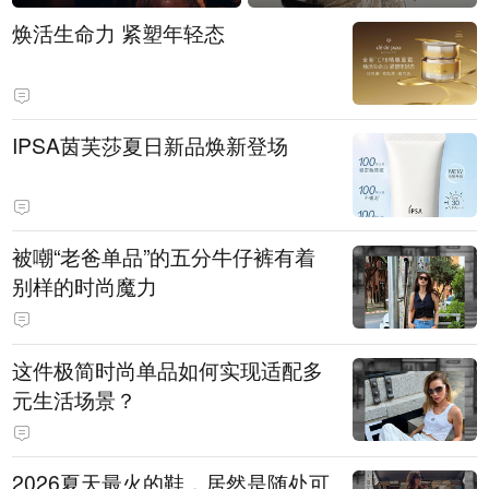
焕活生命力 紧塑年轻态
IPSA茵芙莎夏日新品焕新登场
被嘲“老爸单品”的五分牛仔裤有着
别样的时尚魔力
这件极简时尚单品如何实现适配多
元生活场景？
2026夏天最火的鞋，居然是随处可