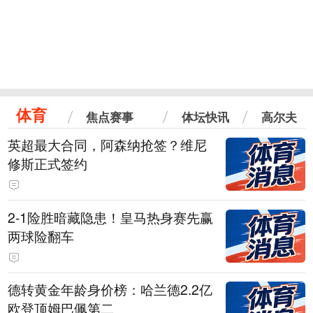
体育
焦点赛事
体坛快讯
高尔夫
英超最大合同，阿森纳抢签？维尼
修斯正式签约
2-1险胜暗藏隐患！皇马热身赛先赢
两球险翻车
德转黄金年龄身价榜：哈兰德2.2亿
欧登顶姆巴佩第二