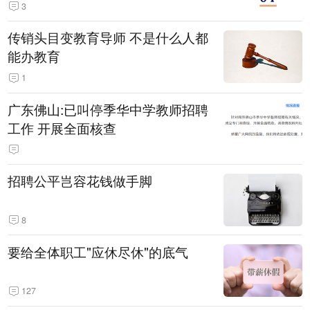
3
传销头目变教育导师 不是什么人都
能办教育
1
广东佛山:已叫停季华中学教师招聘
工作 开展全面核查
招聘公平岂容花钱做手脚
8
要给全体职工"应休尽休"的底气
127