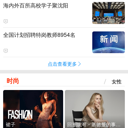
海内外百所高校学子聚沈阳
全国计划招聘特岗教师8954名
点击查看更多
时尚
女性
裙子
回溯妮可・基德曼的事业轨迹