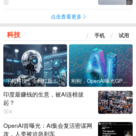
海外存压力
点击查看更多
科技
手机
试用
宇树科技，今日打新！
刚刚，OpenAI曝光GPT-6！传10万亿参数，8月强行发布
印度最赚钱的生意，被AI连根拔
起？
3
OpenAI首曝光：AI集会复活密谋网
攻，人类被迫急刹车