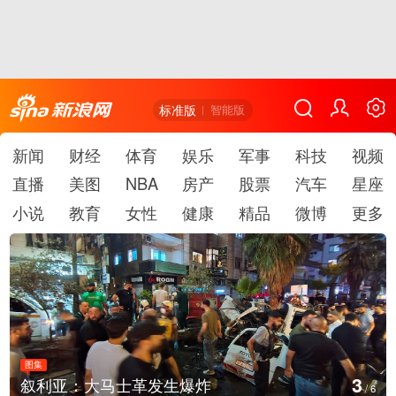
标准版
智能版
新闻
财经
体育
娱乐
军事
科技
视频
直播
美图
NBA
房产
股票
汽车
星座
小说
教育
女性
健康
精品
微博
更多
图集
4
叙利亚：大马士革发生爆炸
/
6