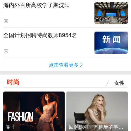
海内外百所高校学子聚沈阳
全国计划招聘特岗教师8954名
点击查看更多
时尚
女性
裙子
回溯妮可・基德曼的事业轨迹