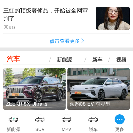
王虹的顶级奢侈品，开始被全网审
判了
518
点击查看更多
汽车
新能源
新车
视频
ZEEKR 8X Ultra版
海豹08 EV 旗舰型
新能源
SUV
MPV
轿车
更多