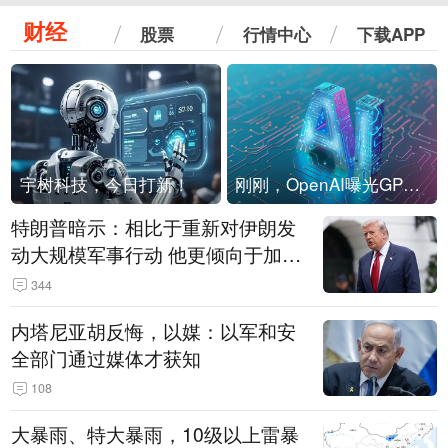
财经
股票
行情中心
下载APP
宇树科技，今日打新！
刚刚，OpenAI曝光GPT-6！传10万亿参数，8月强行发布
特朗普暗示：相比于重新对伊朗发
动大规模军事行动 他更倾向于加大
经济施压
344
内塔尼亚胡反悔，以媒：以军和安
全部门通过媒体才获知
108
大暴雨、特大暴雨，10级以上雷暴