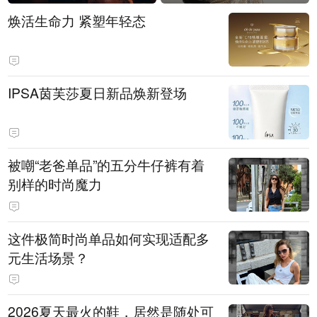
焕活生命力 紧塑年轻态
IPSA茵芙莎夏日新品焕新登场
被嘲“老爸单品”的五分牛仔裤有着
别样的时尚魔力
这件极简时尚单品如何实现适配多
元生活场景？
2026夏天最火的鞋，居然是随处可