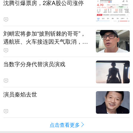
沈腾引爆票房，2家A股公司涨停
刘畊宏将参加“披荆斩棘的哥哥”，
遇航班、火车接连因天气取消，本
人回应：录节目太披荆斩棘了，还
得先乘风破浪
当数字分身代替演员演戏
演员秦焰去世
点击查看更多