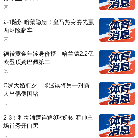
2-1险胜暗藏隐患！皇马热身赛先赢
两球险翻车
德转黄金年龄身价榜：哈兰德2.2亿
欧登顶姆巴佩第二
C罗大婚前夕，球迷误将另一对新
人当偶像围堵
2-3！利物浦遭连追3球逆转 新帅主
场首秀开门黑