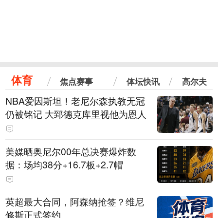
体育
焦点赛事
体坛快讯
高尔夫
NBA爱因斯坦！老尼尔森执教无冠
仍被铭记 大郅德克库里视他为恩人
美媒晒奥尼尔00年总决赛爆炸数
据：场均38分+16.7板+2.7帽
英超最大合同，阿森纳抢签？维尼
修斯正式签约