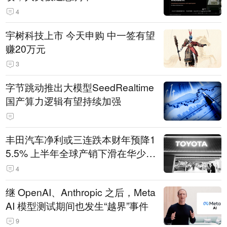
4
宇树科技上市 今天申购 中一签有望
赚20万元
3
字节跳动推出大模型SeedRealtime
国产算力逻辑有望持续加强
丰田汽车净利或三连跌本财年预降1
5.5% 上半年全球产销下滑在华少卖
14.3万辆
4
继 OpenAI、Anthropic 之后，Meta
AI 模型测试期间也发生“越界”事件
9