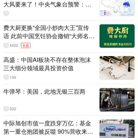
大风要来了！中央气象台预警：今
天到明天，浙江、安徽有特大暴雨
费大厨更换“全国小炒肉大王”宣传
语 此前中国烹饪协会撤销“大师名
师”等称号
4422
专题
高盛：中国AI板块不存在整体泡沫
三大细分领域最具投资价值
109
牛弹琴：美国，此地无银三百两
302
中际旭创市值一度跌穿万亿：基金
第一重仓抱团被反噬 90%营收来自