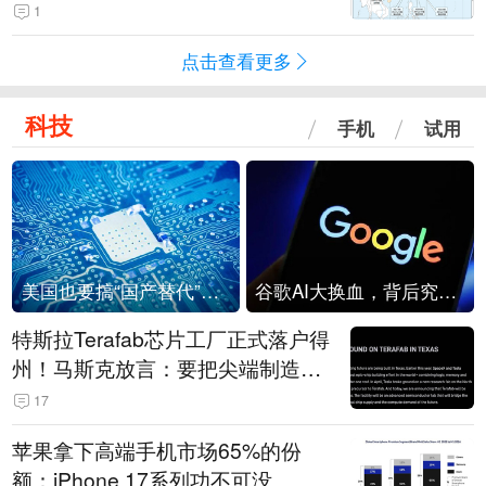
1
点击查看更多
科技
手机
试用
美国也要搞“国产替代”？先算清三笔账
谷歌AI大换血，背后究竟发生了什么？
特斯拉Terafab芯片工厂正式落户得
州！马斯克放言：要把尖端制造带
回美国
17
苹果拿下高端手机市场65%的份
额：iPhone 17系列功不可没