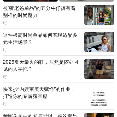
被嘲“老爸单品”的五分牛仔裤有着
别样的时尚魔力
这件极简时尚单品如何实现适配多
元生活场景？
2026夏天最火的鞋，居然是随处可
见的人字拖？
快来抄“内娱审美天赋怪”的作业，
打造你的专属氛围感
亲密关系中的爱与恐惧，被这部恐