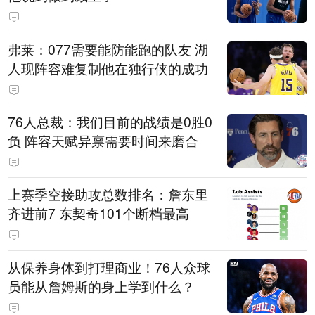
弗莱：077需要能防能跑的队友 湖
人现阵容难复制他在独行侠的成功
76人总裁：我们目前的战绩是0胜0
负 阵容天赋异禀需要时间来磨合
上赛季空接助攻总数排名：詹东里
齐进前7 东契奇101个断档最高
从保养身体到打理商业！76人众球
员能从詹姆斯的身上学到什么？