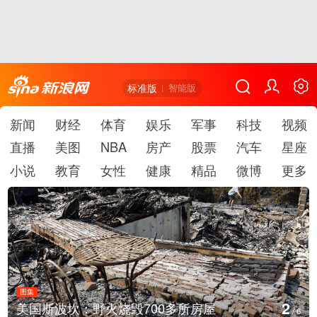
标准版
智能版
新闻
财经
体育
娱乐
军事
科技
视频
直播
美图
NBA
房产
股票
汽车
星座
小说
教育
女性
健康
精品
微博
更多
图集
3
700多所房屋
叙利亚：大马士革发生爆
/
6