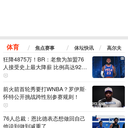
体育
焦点赛事
体坛快讯
高尔夫
狂降4875万！BR：老詹为加盟76
人接受史上最大降薪 比例高达92.
6%
前火箭首轮秀要打WNBA？罗伊斯·
怀特公开挑战跨性别参赛规则！
76人总裁：恩比德表态想做回自己
他说到做到减重了