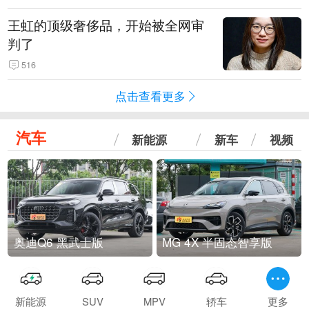
王虹的顶级奢侈品，开始被全网审
判了
516
点击查看更多
汽车
新能源
新车
视频
奥迪Q6 黑武士版
MG 4X 半固态智享版
新能源
SUV
MPV
轿车
更多