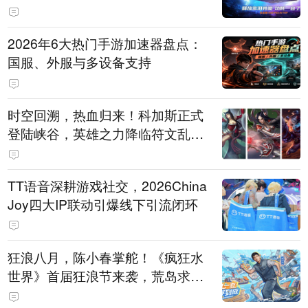
打造旗舰供电方案
2026年6大热门手游加速器盘点：
国服、外服与多设备支持
时空回溯，热血归来！科加斯正式
登陆峡谷，英雄之力降临符文乱
斗！
TT语音深耕游戏社交，2026China
Joy四大IP联动引爆线下引流闭环
狂浪八月，陈小春掌舵！《疯狂水
世界》首届狂浪节来袭，荒岛求生
直播即将开启