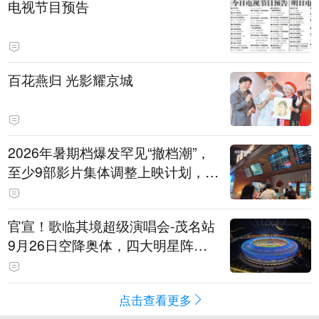
电视节目预告
百花燕归 光影耀京城
2026年暑期档爆发罕见“撤档潮”，
至少9部影片集体调整上映计划，影
评人直言不看好：凭啥认为换个时
间就能大卖？
官宣！歌临其境超级演唱会-茂名站
9月26日空降奥体，四大明星阵容
重磅揭晓
点击查看更多