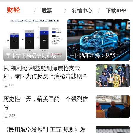
财经
股票
行情中心
下载APP
苹果拿下高端手机市场65%的份额：iPhone 17系列功不可没
中国汽车出海：从“卖出去”到“走进去”
从“福利枪”利益链到深层枪支崇
拜，泰国为何反复上演枪击悲剧？
33
历史性一天，给美国的一个强烈信
号
258
《民用航空发展“十五五”规划》发