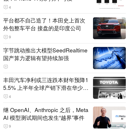
4
平台都不自己造了！本田史上首次
外包整车平台 接盘的是印度公司
9
字节跳动推出大模型SeedRealtime
国产算力逻辑有望持续加强
丰田汽车净利或三连跌本财年预降1
5.5% 上半年全球产销下滑在华少卖
14.3万辆
4
继 OpenAI、Anthropic 之后，Meta
AI 模型测试期间也发生“越界”事件
9