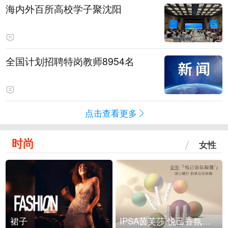
海内外百所高校学子聚沈阳
全国计划招聘特岗教师8954名
点击查看更多
时尚
女性
裙子
IPSA茵芙莎 悦己香氛凝露上市