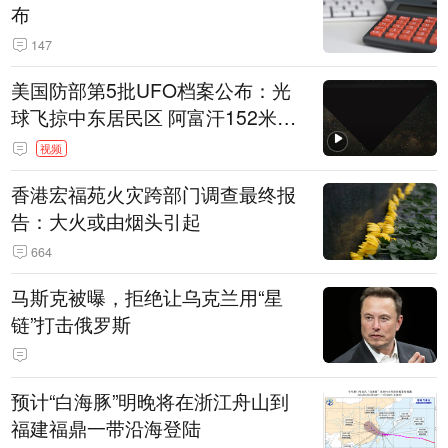
布
147
美国防部第5批UFO档案公布：光
球飞掠中东居民区 阿富汗152米三
角形遮蔽星光
视频
香港宏福苑火灾跨部门调查最终报
告：大火或由烟头引起
664
马斯克被曝，拒绝让乌克兰用“星
链”打击俄罗斯
预计“白海豚”明晚将在浙江舟山到
福建福鼎一带沿海登陆