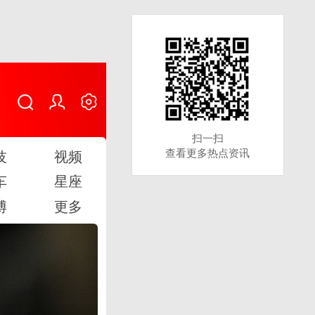
扫一扫
扫一扫
查看更多热点资讯
查看更多热点资讯
技
视频
车
星座
博
更多