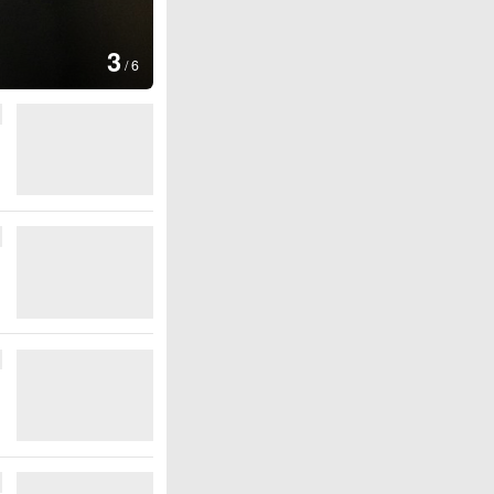
图集
3
云南普洱：乡村风光如画
/
6