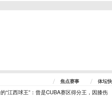
焦点赛事
体坛快
分的“江西球王”：曾是CUBA赛区得分王，因膝伤