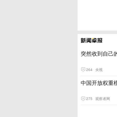
突然收到自己
264
央视
中国开放权重模
275
观察者网