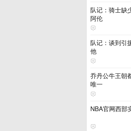
队记：骑士缺
阿伦
队记：谈到引
他
乔丹公牛王朝都
唯一
NBA官网西部实