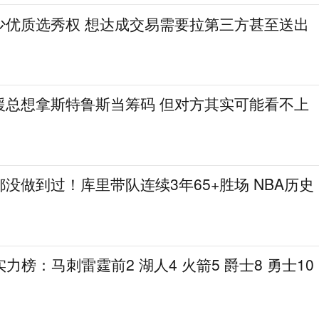
少优质选秀权 想达成交易需要拉第三方甚至送出
援总想拿斯特鲁斯当筹码 但对方其实可能看不上
没做到过！库里带队连续3年65+胜场 NBA历史
力榜：马刺雷霆前2 湖人4 火箭5 爵士8 勇士10