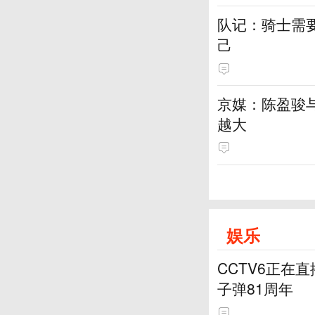
队记：骑士需
己
京媒：陈盈骏
越大
娱乐
CCTV6正在
子弹81周年