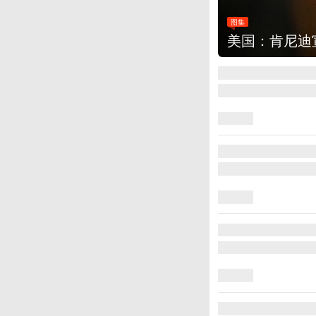
图集
美国：肯尼迪