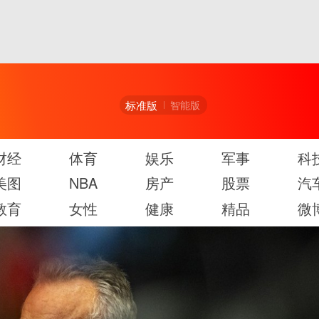
标准版
智能版
财经
体育
娱乐
军事
科
美图
NBA
房产
股票
汽
教育
女性
健康
精品
微