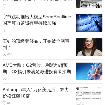
14.3万辆
字节跳动推出大模型SeedRealtime
国产算力逻辑有望持续加强
王虹的顶级奢侈品，开始被全网审
判了
486
AMD大跌！Q2营收、利润均超预
期，Q3指引未满足激进投资者预期
1
Anthropic年入1万亿美元后，算力
价格狂飙10倍
56