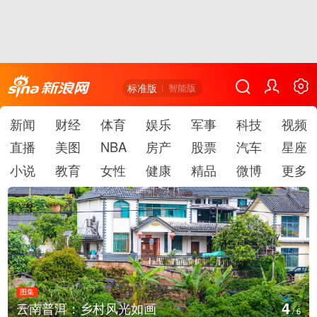
标准版
智能版
新闻
财经
体育
娱乐
军事
科技
视频
直播
美图
NBA
房产
股票
汽车
星座
小说
教育
女性
健康
精品
微博
更多
图集
4
云南普洱：乡村风光如画
/
6