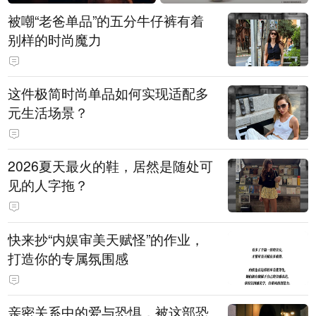
被嘲“老爸单品”的五分牛仔裤有着
别样的时尚魔力
这件极简时尚单品如何实现适配多
元生活场景？
2026夏天最火的鞋，居然是随处可
见的人字拖？
快来抄“内娱审美天赋怪”的作业，
打造你的专属氛围感
亲密关系中的爱与恐惧，被这部恐