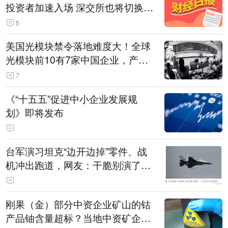
投资者加速入场 深交所也将切换交
易线路
5
美国光模块禁令落地难度大！全球
光模块前10有7家中国企业，产业
界人士：想“脱钩”并不容易
7
《“十五五”促进中小企业发展规
划》即将发布
台军演习坦克“边开边掉”零件、战
机冲出跑道，网友：干脆别演了，
没有一次没有笑话发生
刚果（金）部分中资企业矿山的钴
产品铀含量超标？当地中资矿企协