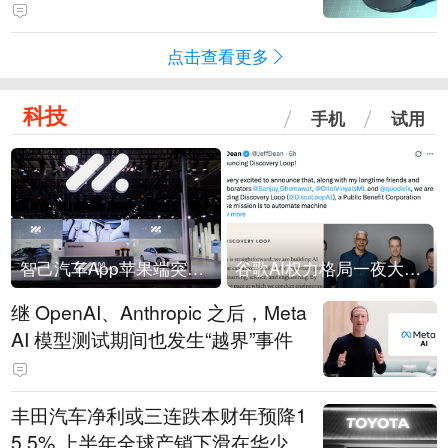
会回应：报道不实
点击查看更多
科技
手机
试用
智己汽车App苹果端突然“下架”
谷歌AI权力格局一夜大洗牌
继 OpenAI、Anthropic 之后，Meta
AI 模型测试期间也发生“越界”事件
丰田汽车净利或三连跌本财年预降1
5.5% 上半年全球产销下滑在华少卖