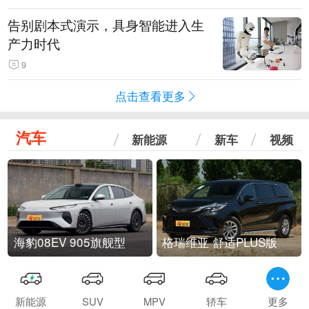
告别剧本式演示，具身智能进入生
产力时代
9
点击查看更多
汽车
新能源
新车
视频
海豹08EV 905旗舰型
格瑞维亚 舒适PLUS版
新能源
SUV
MPV
轿车
更多