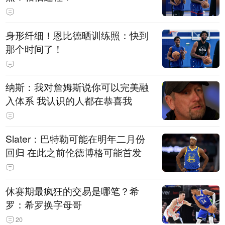
身形纤细！恩比德晒训练照：快到
那个时间了！
纳斯：我对詹姆斯说你可以完美融
入体系 我认识的人都在恭喜我
Slater：巴特勒可能在明年二月份
回归 在此之前伦德博格可能首发
休赛期最疯狂的交易是哪笔？希
罗：希罗换字母哥
20