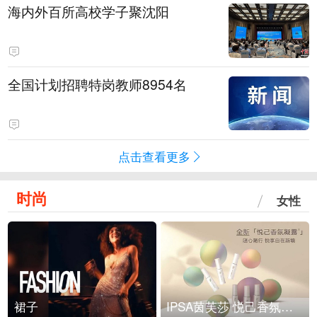
海内外百所高校学子聚沈阳
全国计划招聘特岗教师8954名
点击查看更多
时尚
女性
裙子
IPSA茵芙莎 悦己香氛凝露上市