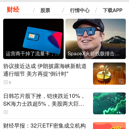
财经
股票
行情中心
下载APP
运营商干掉了流量卡，他们真的玩不起了
SpaceX火箭残骸撞击月球
协议接近达成 伊朗披露海峡新航道
通行细节 美方再提“倒计时”
9
日韩芯片股下挫，铠侠跌近10%，
SK海力士跌超5%，美股两大巨头
遭遇业绩杀
财经早报：32只ETF密集成立机构