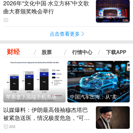
2026年“文化中国·水立方杯”中文歌
曲大赛颁奖晚会举行
点击查看更多
财经
股票
行情中心
下载APP
苹果拿下高端手机市场65%的份额：iPhone 17系列功不可没
中国汽车出海：从“卖出去”到“走进去”
以媒爆料：伊朗最高领袖穆杰塔巴
被紧急送医，情况极度危急，“可能
随时会死去”
202