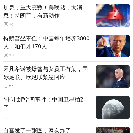
加息，重大变数！美联储，大消
息！特朗普，有新动作
70
特朗普坐不住：中国每年培养3000
人，咱们才170人
158
因凡蒂诺被爆曾与女员工有染，国
际足联、欧足联紧急回应
57
“非计划”空间事件！中国卫星拍到
了
白宫发了一张图，网友炸了