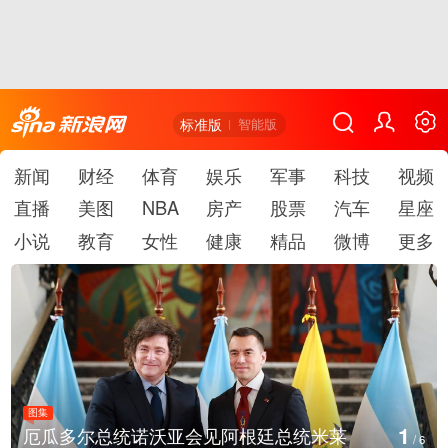
标准版
智能版
新闻
财经
体育
娱乐
军事
科技
视频
直播
美图
NBA
房产
股票
汽车
星座
小说
教育
女性
健康
精品
微博
更多
图集
1
厄瓜多尔总统诺沃亚会见阿根廷总统米莱
/
6