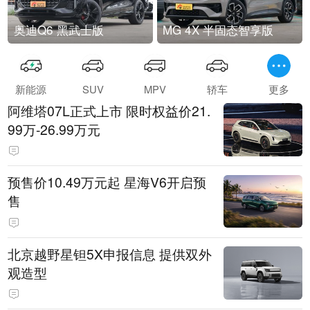
奥迪Q6 黑武士版
MG 4X 半固态智享版
新能源
SUV
MPV
轿车
更多
阿维塔07L正式上市 限时权益价21.
99万-26.99万元
预售价10.49万元起 星海V6开启预
售
北京越野星钽5X申报信息 提供双外
观造型