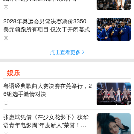
2028年奥运会男篮决赛票价3350
美元领跑所有项目 仅次于开闭幕式
点击查看更多
娱乐
粤语经典歌曲大赛决赛在莞举行，2
6组选手激情对决
张惠斌凭借《在少女花影下》获华
语青年电影周“年度新人”荣誉！该
电影全程在广州取景，采用粤语对