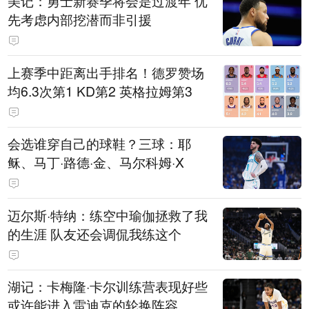
美记：勇士新赛季将会是过渡年 优
先考虑内部挖潜而非引援
上赛季中距离出手排名！德罗赞场
均6.3次第1 KD第2 英格拉姆第3
会选谁穿自己的球鞋？三球：耶
稣、马丁·路德·金、马尔科姆·X
迈尔斯·特纳：练空中瑜伽拯救了我
的生涯 队友还会调侃我练这个
湖记：卡梅隆·卡尔训练营表现好些
或许能进入雷迪克的轮换阵容