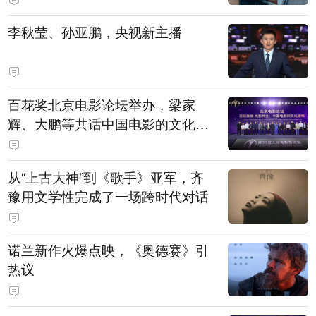
白，主演均为广州本土演员
李秋莹、孙亚鹏，央视新主播
百花奖北京电影论坛举办，梁家
辉、大鹏等共话中国电影的文化建
构
从“上古大神”到《歌手》亚军，齐
豫用文学性完成了一场跨时代对话
诺兰新作火爆点映，《奥德赛》引
热议