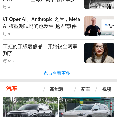
14.3万辆
4
继 OpenAI、Anthropic 之后，Meta
AI 模型测试期间也发生“越界”事件
9
王虹的顶级奢侈品，开始被全网审
判了
516
点击查看更多
汽车
新能源
新车
视频