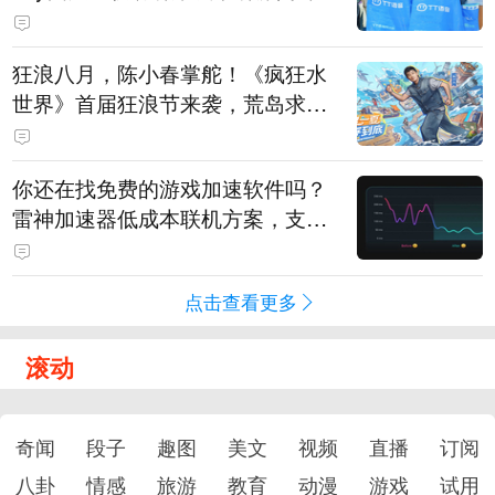
狂浪八月，陈小春掌舵！《疯狂水
世界》首届狂浪节来袭，荒岛求生
直播即将开启
你还在找免费的游戏加速软件吗？
雷神加速器低成本联机方案，支持
免费试用
点击查看更多
滚动
奇闻
段子
趣图
美文
视频
直播
订阅
八卦
情感
旅游
教育
动漫
游戏
试用