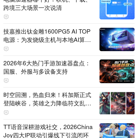
跨境三大场景一次说清
技嘉推出钛金雕1600PG5 AI TOP
电源：为发烧级主机与本地AI算力
打造旗舰供电方案
2026年6大热门手游加速器盘点：
国服、外服与多设备支持
时空回溯，热血归来！科加斯正式
登陆峡谷，英雄之力降临符文乱
斗！
TT语音深耕游戏社交，2026China
Joy四大IP联动引爆线下引流闭环