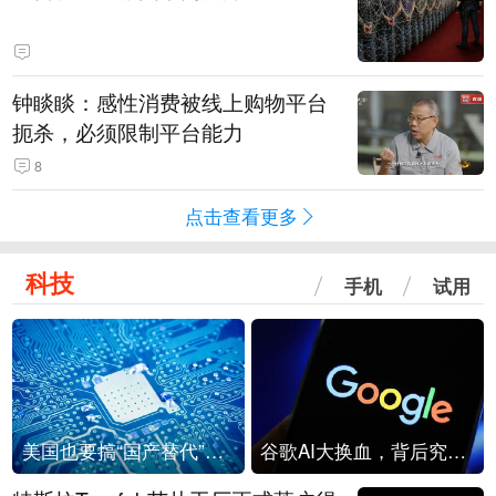
钟睒睒：感性消费被线上购物平台
扼杀，必须限制平台能力
8
点击查看更多
科技
手机
试用
美国也要搞“国产替代”？先算清三笔账
谷歌AI大换血，背后究竟发生了什么？