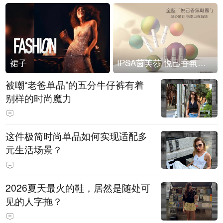
裙子
IPSA茵芙莎 悦己香氛凝露上市
被嘲“老爸单品”的五分牛仔裤有着
别样的时尚魔力
这件极简时尚单品如何实现适配多
元生活场景？
2026夏天最火的鞋，居然是随处可
见的人字拖？