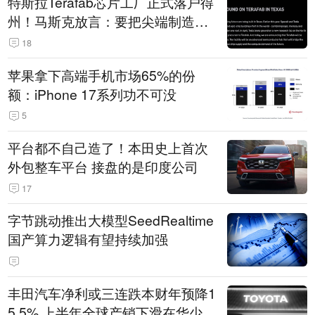
特斯拉Terafab芯片工厂正式落户得
州！马斯克放言：要把尖端制造带
回美国
18
苹果拿下高端手机市场65%的份
额：iPhone 17系列功不可没
5
平台都不自己造了！本田史上首次
外包整车平台 接盘的是印度公司
17
字节跳动推出大模型SeedRealtime
国产算力逻辑有望持续加强
丰田汽车净利或三连跌本财年预降1
5.5% 上半年全球产销下滑在华少卖