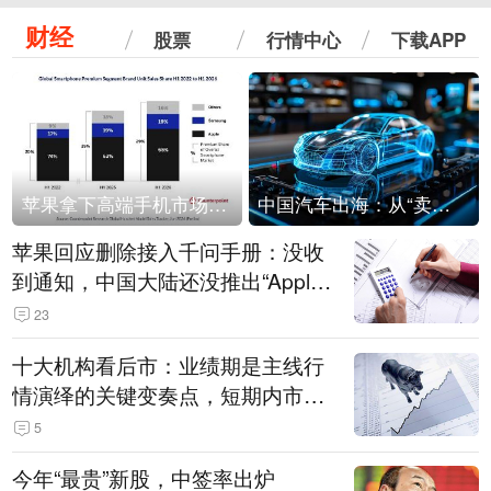
财经
股票
行情中心
下载APP
苹果拿下高端手机市场65%的份额：iPhone 17系列功不可没
中国汽车出海：从“卖出去”到“走进去”
苹果回应删除接入千问手册：没收
到通知，中国大陆还没推出“Apple
智能使用千问”功能
23
十大机构看后市：业绩期是主线行
情演绎的关键变奏点，短期内市场
或继续反弹，关注三条业绩主线
5
今年“最贵”新股，中签率出炉