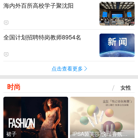
海内外百所高校学子聚沈阳
全国计划招聘特岗教师8954名
点击查看更多
时尚
女性
裙子
IPSA茵芙莎 悦己香氛凝露上市