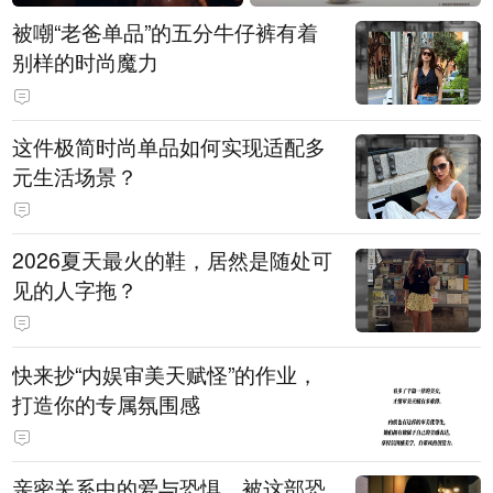
被嘲“老爸单品”的五分牛仔裤有着
别样的时尚魔力
这件极简时尚单品如何实现适配多
元生活场景？
2026夏天最火的鞋，居然是随处可
见的人字拖？
快来抄“内娱审美天赋怪”的作业，
打造你的专属氛围感
亲密关系中的爱与恐惧，被这部恐