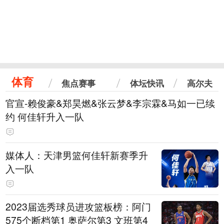
体育
焦点赛事
体坛快讯
高尔夫
官宣-赖俊豪&郑昊燃&张云梦&李宗霖&马如一已续
约 何佳轩升入一队
媒体人：天津男篮何佳轩新赛季升
入一队
2023届选秀球员进攻篮板榜：阿门
575个断档第1 奥萨尔第3 文班第4