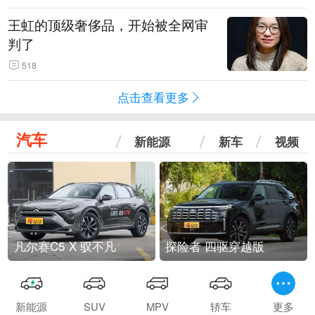
王虹的顶级奢侈品，开始被全网审
判了
518
点击查看更多
汽车
新能源
新车
视频
凡尔赛C5 X 驭不凡
探险者 四驱穿越版
新能源
SUV
MPV
轿车
更多