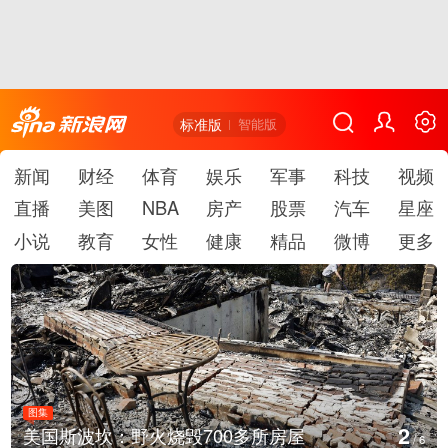
标准版
智能版
新闻
财经
体育
娱乐
军事
科技
视频
直播
美图
NBA
房产
股票
汽车
星座
小说
教育
女性
健康
精品
微博
更多
图集
3
坎：野火烧毁700多所房屋
叙利亚：大
/
6