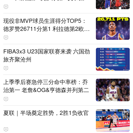
现役非MVP球员生涯得分TOP5：
德罗赞26711分第1 利拉德第2欧文
第5
FIBA3x3 U23国家联赛来袭 六国劲
旅齐聚沧州
上季季后赛急停三分命中率榜：乔
治第一 老詹&OG&亨德森并列第二
夏联｜半场奠定胜势，2胜1负收官