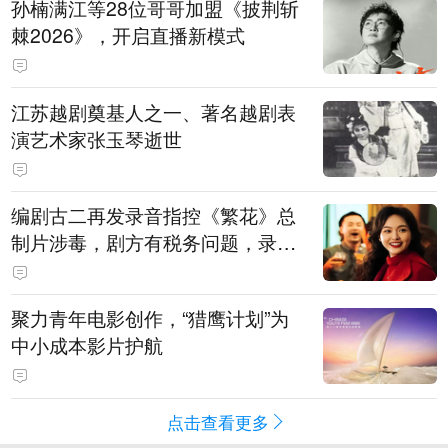
孙楠满江等28位哥哥加盟《披荆斩
棘2026》，开启直播新模式
江苏越剧奠基人之一、著名越剧表
演艺术家张玉琴逝世
编剧古二再发录音指控《繁花》总
制片涉毒，剧方有税务问题，录音
中王家卫称“一点够了，要不然又要
出事”
聚力青年电影创作，“猎鹰计划”为
中小成本影片护航
点击查看更多