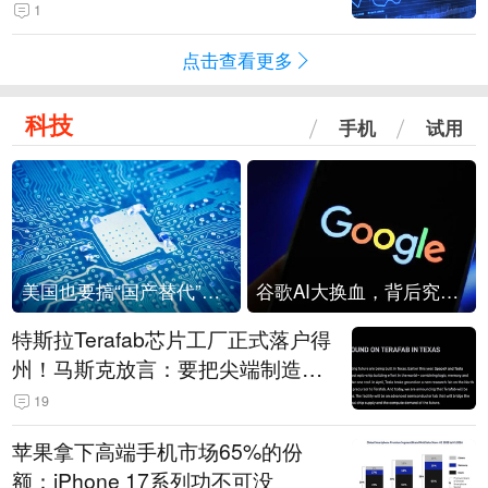
1
点击查看更多
科技
手机
试用
美国也要搞“国产替代”？先算清三笔账
谷歌AI大换血，背后究竟发生了什么？
特斯拉Terafab芯片工厂正式落户得
州！马斯克放言：要把尖端制造带
回美国
19
苹果拿下高端手机市场65%的份
额：iPhone 17系列功不可没