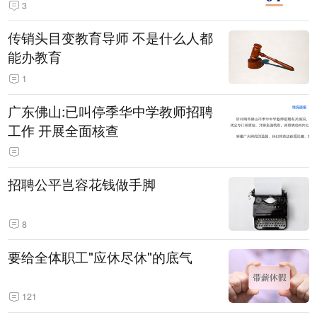
3
传销头目变教育导师 不是什么人都
能办教育
1
广东佛山:已叫停季华中学教师招聘
工作 开展全面核查
招聘公平岂容花钱做手脚
8
要给全体职工"应休尽休"的底气
121