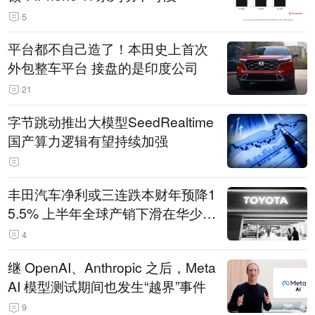
5
平台都不自己造了！本田史上首次
外包整车平台 接盘的是印度公司
21
字节跳动推出大模型SeedRealtime
国产算力逻辑有望持续加强
丰田汽车净利或三连跌本财年预降1
5.5% 上半年全球产销下滑在华少卖
14.3万辆
4
继 OpenAI、Anthropic 之后，Meta
AI 模型测试期间也发生“越界”事件
9