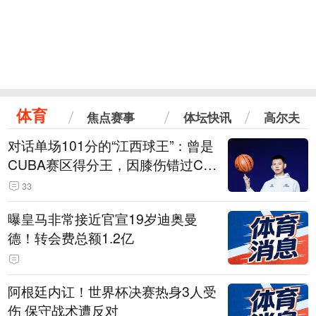
体育
焦点赛事
体坛快讯
高尔夫
对话单场101分的“江西球王”：曾是
CUBA赛区得分王，因膝伤错过CB
A选秀
33
曝皇马非常接近官宣19岁迪奥曼
德！转会费总额1.2亿
阿根廷内讧！世界杯决赛热身3人受
伤 保守战术遭反对