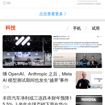
64
点击查看更多
科技
手机
试用
智己汽车App苹果端突然“下架”
谷歌AI权力格局一夜大洗牌
继 OpenAI、Anthropic 之后，Meta
AI 模型测试期间也发生“越界”事件
8
丰田汽车净利或三连跌本财年预降1
5.5% 上半年全球产销下滑在华少卖