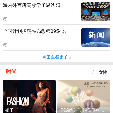
海内外百所高校学子聚沈阳
全国计划招聘特岗教师8954名
点击查看更多
时尚
女性
裙子
IPSA茵芙莎 悦己香氛凝露上市