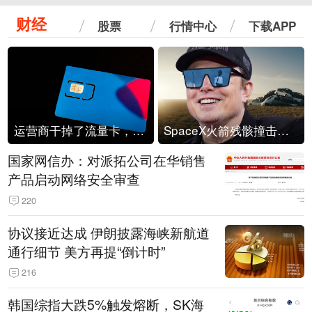
财经
股票
行情中心
下载APP
运营商干掉了流量卡，他们真的玩不起了
SpaceX火箭残骸撞击月球
国家网信办：对派拓公司在华销售
产品启动网络安全审查
220
协议接近达成 伊朗披露海峡新航道
通行细节 美方再提“倒计时”
216
韩国综指大跌5%触发熔断，SK海