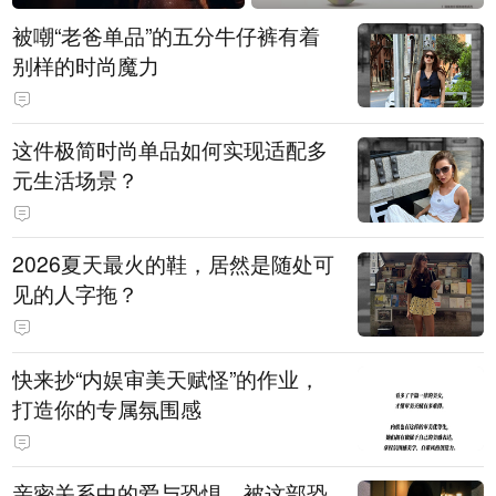
被嘲“老爸单品”的五分牛仔裤有着
别样的时尚魔力
这件极简时尚单品如何实现适配多
元生活场景？
2026夏天最火的鞋，居然是随处可
见的人字拖？
快来抄“内娱审美天赋怪”的作业，
打造你的专属氛围感
亲密关系中的爱与恐惧，被这部恐