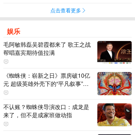
点击查看更多
娱乐
毛阿敏韩磊吴碧霞都来了 歌王之战
帮唱嘉宾期待值拉满
《蜘蛛侠：崭新之日》票房破10亿
元 超级英雄外壳下的“平凡叙事”打
动人心
不认账？蜘蛛侠导演改口：成龙是
来了，但不是成家班做动指