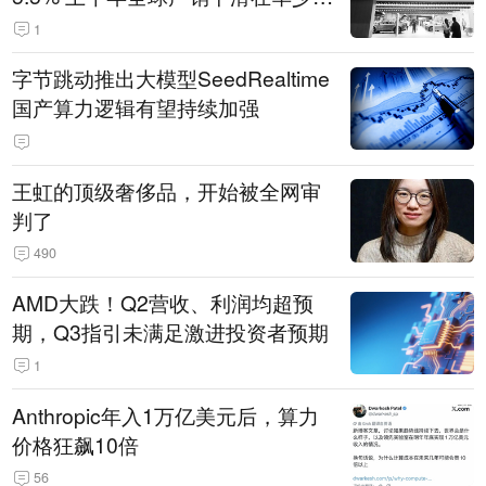
14.3万辆
1
字节跳动推出大模型SeedRealtime
国产算力逻辑有望持续加强
王虹的顶级奢侈品，开始被全网审
判了
490
AMD大跌！Q2营收、利润均超预
期，Q3指引未满足激进投资者预期
1
Anthropic年入1万亿美元后，算力
价格狂飙10倍
56