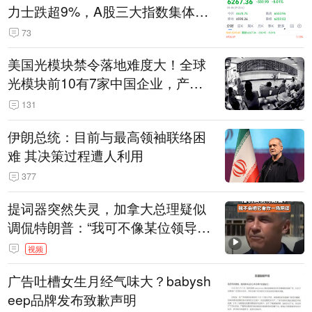
力士跌超9%，A股三大指数集体低
开
73
美国光模块禁令落地难度大！全球
光模块前10有7家中国企业，产业
界人士：想“脱钩”并不容易
131
伊朗总统：目前与最高领袖联络困
难 其决策过程遭人利用
377
提词器突然失灵，加拿大总理疑似
调侃特朗普：“我可不像某位领导
人，把这当成一场阴谋”，全场哄笑
视频
广告吐槽女生月经气味大？babysh
eep品牌发布致歉声明