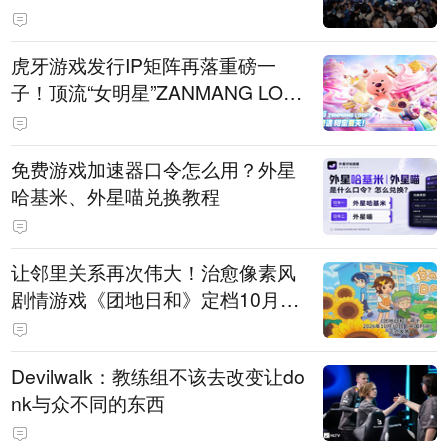
待
虎牙游戏发行IP矩阵再落重磅一
子！顶流“女明星”ZANMANG LOO
PY 正版3D消除手游《消消奇遇》
惊喜曝光
免费游戏加速器口令怎么用？外星
哈基米、外星喵兑换教程
让邻里关系再次伟大！治愈像素风
剧情游戏《团地日和》定档10月30
日发售
Devilwalk：教练组不该去改变让do
nk与众不同的东西