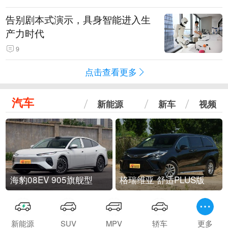
告别剧本式演示，具身智能进入生
产力时代
9
点击查看更多
汽车
新能源
新车
视频
海豹08EV 905旗舰型
格瑞维亚 舒适PLUS版
新能源
SUV
MPV
轿车
更多