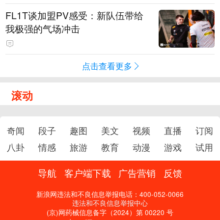
FL1T谈加盟PV感受：新队伍带给
我极强的气场冲击
点击查看更多
滚动
奇闻
段子
趣图
美文
视频
直播
订阅
八卦
情感
旅游
教育
动漫
游戏
试用
导航
客户端下载
广告营销
反馈
新浪网违法和不良信息举报电话：400-052-0066
违法和不良信息举报中心
(京)网药械信息备字（2024）第 00220 号