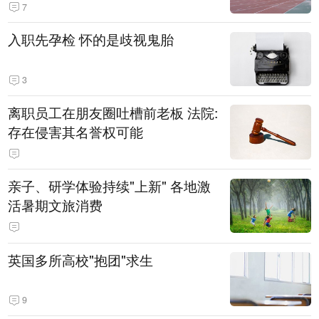
7
入职先孕检 怀的是歧视鬼胎
3
离职员工在朋友圈吐槽前老板 法院:
存在侵害其名誉权可能
亲子、研学体验持续"上新" 各地激
活暑期文旅消费
英国多所高校"抱团"求生
9