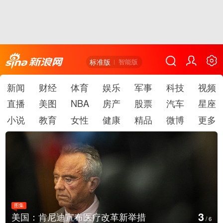
标准版
智能版
新闻
财经
体育
娱乐
军事
科技
视频
直播
美图
NBA
房产
股票
汽车
星座
小说
教育
女性
健康
精品
微博
更多
图集
4
肯尼迪宣布医疗改革新举措
云南普洱：
/
6