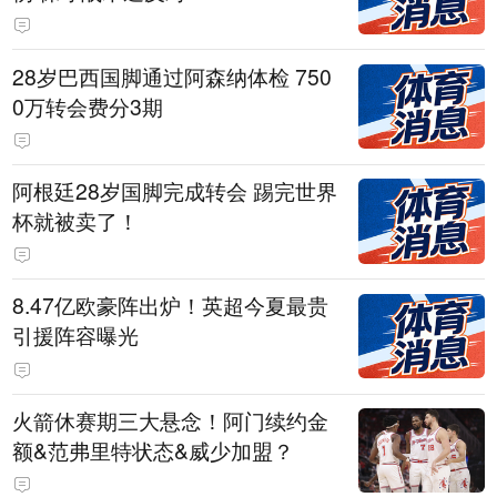
28岁巴西国脚通过阿森纳体检 750
0万转会费分3期
阿根廷28岁国脚完成转会 踢完世界
杯就被卖了！
8.47亿欧豪阵出炉！英超今夏最贵
引援阵容曝光
火箭休赛期三大悬念！阿门续约金
额&范弗里特状态&威少加盟？