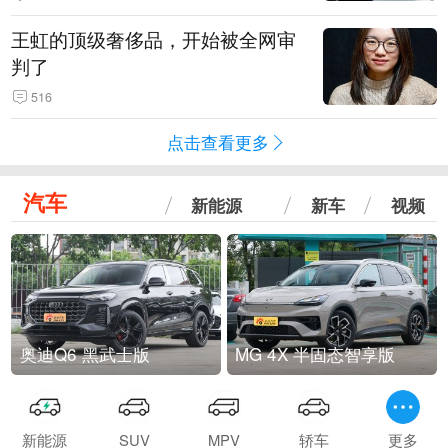
王虹的顶级奢侈品，开始被全网审
判了
516
点击查看更多
汽车
新能源
新车
视频
奥迪Q6 黑武士版
MG 4X 半固态智享版
新能源
SUV
MPV
轿车
更多