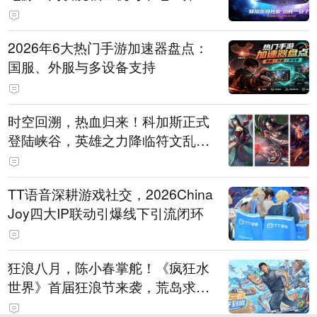
打造旗舰供电方案
2026年6大热门手游加速器盘点：
国服、外服与多设备支持
时空回溯，热血归来！科加斯正式
登陆峡谷，英雄之力降临符文乱
斗！
TT语音深耕游戏社交，2026China
Joy四大IP联动引爆线下引流闭环
狂浪八月，陈小春掌舵！《疯狂水
世界》首届狂浪节来袭，荒岛求生
直播即将开启