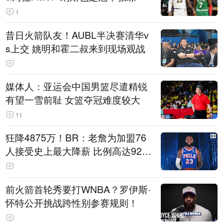
1
昔日火箭队友！AUBL半决赛清华v
s上交 姚明和霍二叔来到现场观战
媒体人：亚运会中国男篮尽遣精锐
有望一雪前耻 女篮夺冠难度较大
11
狂降4875万！BR：老詹为加盟76
人接受史上最大降薪 比例高达92.
6%
前火箭首轮秀要打WNBA？罗伊斯·
怀特公开挑战跨性别参赛规则！