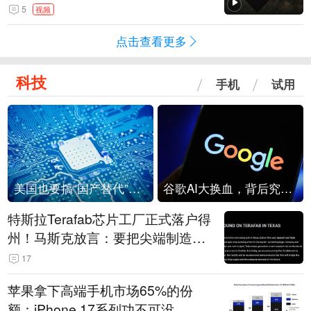
角形遮蔽星光
5
视频
点击查看更多
科技
手机
试用
美国也要搞“国产替代”？先算清三笔账
谷歌AI大换血，背后究竟发生了什么？
特斯拉Terafab芯片工厂正式落户得
州！马斯克放言：要把尖端制造带
回美国
17
苹果拿下高端手机市场65%的份
额：iPhone 17系列功不可没