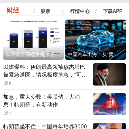
财经
股票
行情中心
下载APP
苹果拿下高端手机市场65%的份额：iPhone 17系列功不可没
中国汽车出海：从“卖出去”到“走进去”
以媒爆料：伊朗最高领袖穆杰塔巴
被紧急送医，情况极度危急，“可能
随时会死去”
8
加息，重大变数！美联储，大消
息！特朗普，有新动作
7
特朗普坐不住：中国每年培养3000