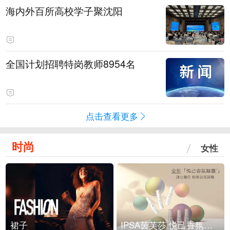
海内外百所高校学子聚沈阳
全国计划招聘特岗教师8954名
点击查看更多
时尚
女性
裙子
IPSA茵芙莎 悦己香氛凝露上市