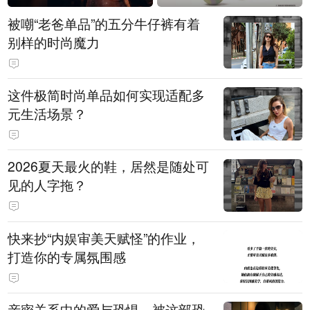
被嘲“老爸单品”的五分牛仔裤有着
别样的时尚魔力
这件极简时尚单品如何实现适配多
元生活场景？
2026夏天最火的鞋，居然是随处可
见的人字拖？
快来抄“内娱审美天赋怪”的作业，
打造你的专属氛围感
亲密关系中的爱与恐惧，被这部恐