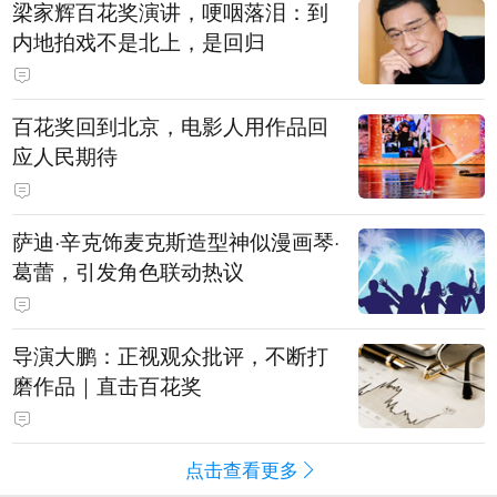
梁家辉百花奖演讲，哽咽落泪：到
内地拍戏不是北上，是回归
百花奖回到北京，电影人用作品回
应人民期待
萨迪·辛克饰麦克斯造型神似漫画琴·
葛蕾，引发角色联动热议
导演大鹏：正视观众批评，不断打
磨作品｜直击百花奖
点击查看更多