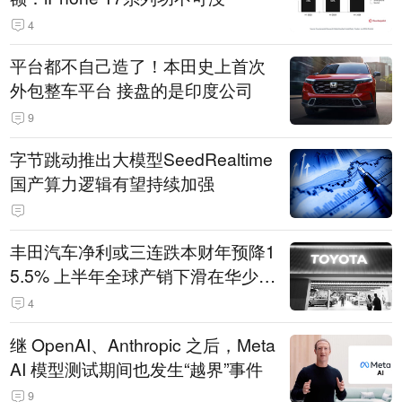
4
平台都不自己造了！本田史上首次
外包整车平台 接盘的是印度公司
9
字节跳动推出大模型SeedRealtime
国产算力逻辑有望持续加强
丰田汽车净利或三连跌本财年预降1
5.5% 上半年全球产销下滑在华少卖
14.3万辆
4
继 OpenAI、Anthropic 之后，Meta
AI 模型测试期间也发生“越界”事件
9