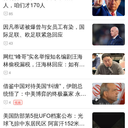
人，咱们才170人
85
因凡蒂诺被爆曾与女员工有染，国
际足联、欧足联紧急回应
43
网红“峰哥”实名举报知名编剧汪海
林偷税漏税，汪海林回应：如有违
法行为，相关机构自会进行评判和
4
处理
借鉴中国对待美国“纠缠”，伊朗总
统悟了：中美博弈的终极赢家 永远
是埋头发展的那一国 伊朗要学中
4
视频
国“做好自己的事”
美国防部第5批UFO档案公布：光
球飞掠中东居民区 阿富汗152米三