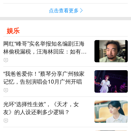
点击查看更多
娱乐
网红“峰哥”实名举报知名编剧汪海
林偷税漏税，汪海林回应：如有违
法行为，相关机构自会进行评判和
处理，清者自清，无需一一回应
“我爸爸爱你！”蔡琴分享广州独家
记忆，告别演唱会10月广州开唱
光环“选择性生效”，《天才，女
友》的人设还剩多少逻辑？