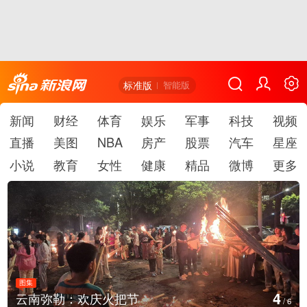
标准版
智能版
新闻
财经
体育
娱乐
军事
科技
视频
直播
美图
NBA
房产
股票
汽车
星座
小说
教育
女性
健康
精品
微博
更多
图集
5
云南弥勒：欢庆火把节
/
6