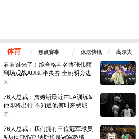
体育
焦点赛事
体坛快讯
高尔夫
看看谁来了！综合格斗名将张伟丽
到场观战AUBL半决赛 坐姚明旁边
76人总裁：詹姆斯最近在LA训练&
他即将出行 不知道他何时来费城
76人总裁：我们拥有三位冠军球员
&两位FMVP 纳斯也是冠军教练