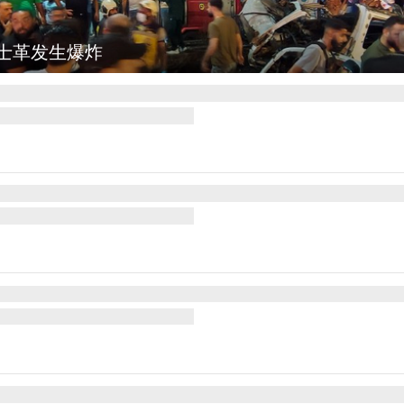
弥勒：欢庆火把节