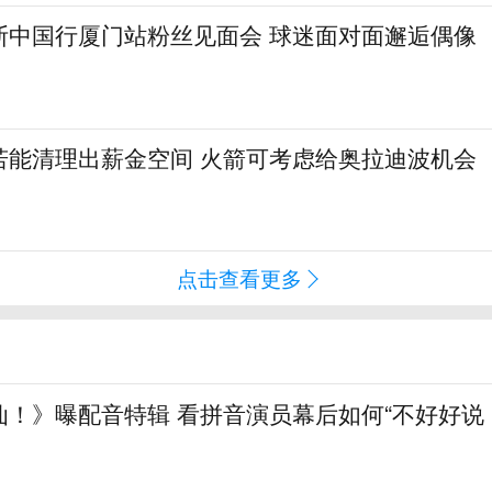
斯中国行厦门站粉丝见面会 球迷面对面邂逅偶像
若能清理出薪金空间 火箭可考虑给奥拉迪波机会
点击查看更多
仙！》曝配音特辑 看拼音演员幕后如何“不好好说