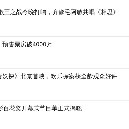
》歌王之战今晚打响，齐豫毛阿敏共唱《相思》
预售票房破4000万
唐妖探》北京首映，欢乐探案获全龄观众好评
电影百花奖开幕式节目单正式揭晓