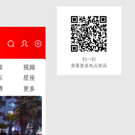
扫一扫
扫一扫
查看更多热点资讯
查看更多热点资讯
技
视频
车
星座
博
更多