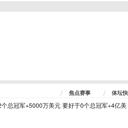
焦点赛事
体坛快
2个总冠军+5000万美元 要好于0个总冠军+4亿美