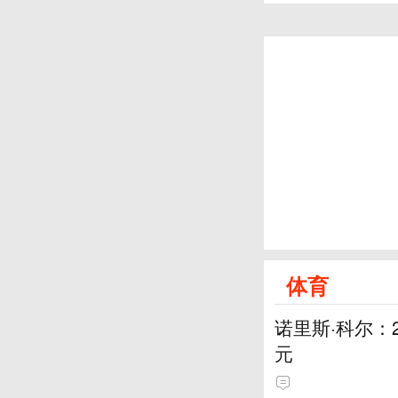
体育
诺里斯·科尔：
元