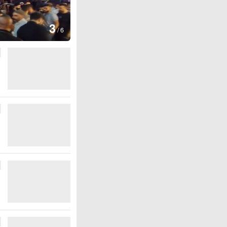
图集
4
江西铅山：千灯点亮葛
/
6