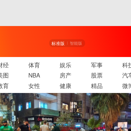
标准版
智能版
财经
体育
娱乐
军事
科
美图
NBA
房产
股票
汽
教育
女性
健康
精品
微