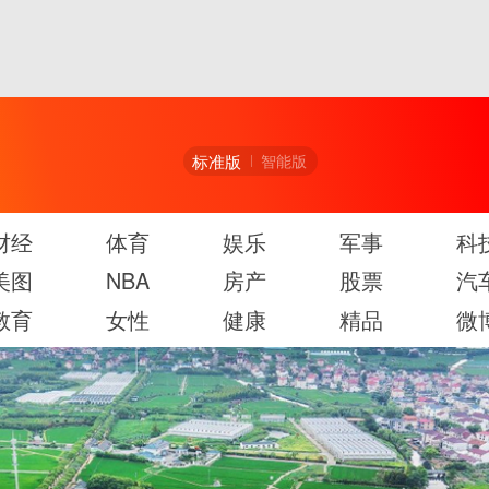
标准版
智能版
财经
体育
娱乐
军事
科
美图
NBA
房产
股票
汽
教育
女性
健康
精品
微