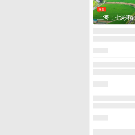
图集
上海：七彩稻