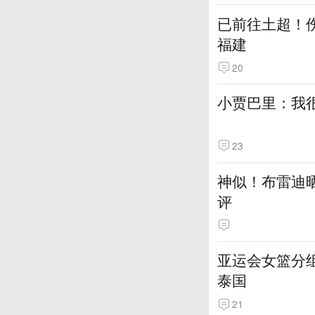
已前往土超！伤
福建
20
小贾巴里：我很
23
神似！布雷迪
评
亚运会女篮分组
泰国
21