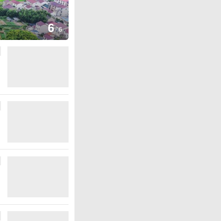
图集
6
厄瓜多尔总统诺沃亚会见阿根廷
/
6