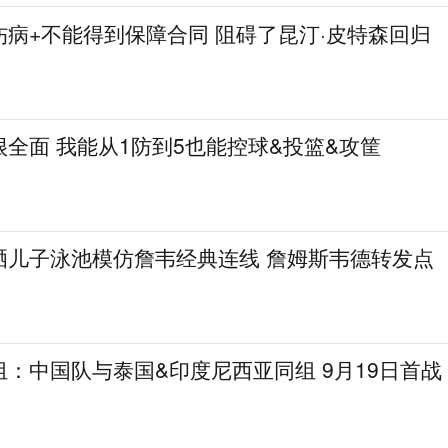
病+不能得到保障合同 阻碍了昆汀·皮特森回归
全面 我能从1防到5也能控球&投篮&攻筐
晒儿子泳池模仿詹韦经典连线 詹姆斯韦德转发点
：中国队与泰国&印度尼西亚同组 9月19日首战