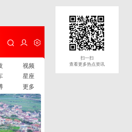
扫一扫
扫一扫
查看更多热点资讯
查看更多热点资讯
技
视频
车
星座
博
更多