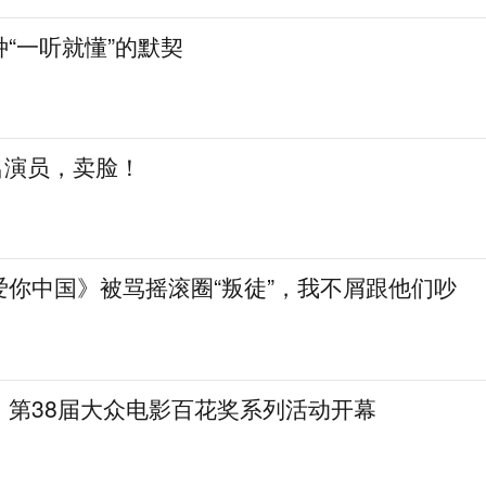
“一听就懂”的默契
知名演员，卖脸！
爱你中国》被骂摇滚圈“叛徒”，我不屑跟他们吵
，第38届大众电影百花奖系列活动开幕