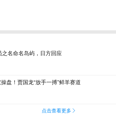
员之名命名岛屿，日方回应
全权操盘！贾国龙“放手一搏”鲜羊赛道
点击查看更多