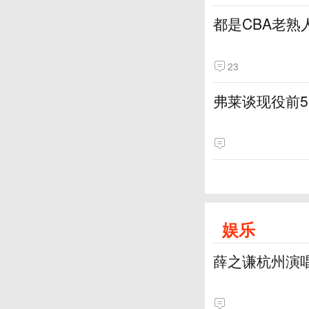
都是CBA老熟
23
弗莱谈现役前
娱乐
薛之谦杭州演