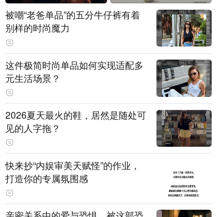
被嘲“老爸单品”的五分牛仔裤有着
别样的时尚魔力
这件极简时尚单品如何实现适配多
元生活场景？
2026夏天最火的鞋，居然是随处可
见的人字拖？
快来抄“内娱审美天赋怪”的作业，
打造你的专属氛围感
亲密关系中的爱与恐惧，被这部恐