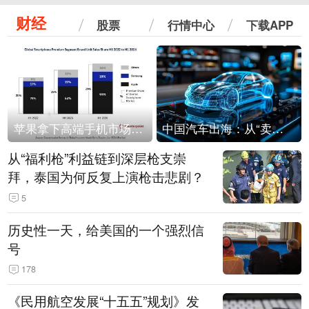
财经
股票
行情中心
下载APP
苹果拿下高端手机市场65%的份额：iPhone 17系列功不可没
中国汽车出海：从“卖出去”到“走进去”
从“福利枪”利益链到深层枪支崇
拜，泰国为何反复上演枪击悲剧？
5
历史性一天，给美国的一个强烈信
号
178
《民用航空发展“十五五”规划》发