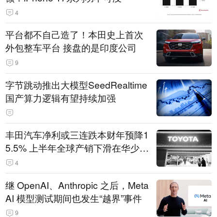
4
平台都不自己造了！本田史上首次
外包整车平台 接盘的是印度公司
9
字节跳动推出大模型SeedRealtime
国产算力逻辑有望持续加强
丰田汽车净利或三连跌本财年预降1
5.5% 上半年全球产销下滑在华少卖
14.3万辆
4
继 OpenAI、Anthropic 之后，Meta
AI 模型测试期间也发生“越界”事件
9