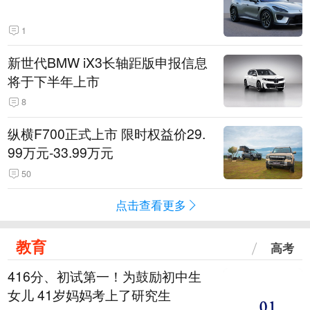
1
新世代BMW iX3长轴距版申报信息
将于下半年上市
8
纵横F700正式上市 限时权益价29.
99万元-33.99万元
50
点击查看更多
教育
高考
416分、初试第一！为鼓励初中生
女儿 41岁妈妈考上了研究生