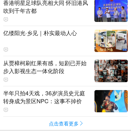
香港明星足球队亮相大同 怀旧港风
吹到千年古都
亿缕阳光·乡见｜朴实最动人心
从贾樟柯刷红果有感，短剧已开始
步入影视生态一体化阶段
半年只拍4天戏，36岁演员史元庭
转身成为景区NPC：这事不掉价
点击查看更多