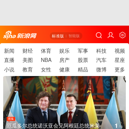
标准版
智能版
新闻
财经
体育
娱乐
军事
科技
视频
直播
美图
NBA
房产
股票
汽车
星座
小说
教育
女性
健康
精品
微博
更多
图集
1
厄瓜多尔总统诺沃亚会见阿根廷总统米莱
/
6