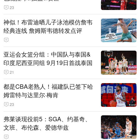
23
神似！布雷迪晒儿子泳池模仿詹韦
经典连线 詹姆斯韦德转发点评
亚运会女篮分组：中国队与泰国&
印度尼西亚同组 9月19日首战泰国
21
都是CBA老熟人！福建队已签下哈
姆雷特与达里尔·梅肯
23
弗莱谈现役前5：SGA、约基奇、
文班、布伦森、爱德华兹