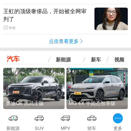
王虹的顶级奢侈品，开始被全网审
判了
516
点击查看更多
汽车
新能源
新车
视频
奥迪Q6 黑武士版
MG 4X 半固态智享版
新能源
SUV
MPV
轿车
更多