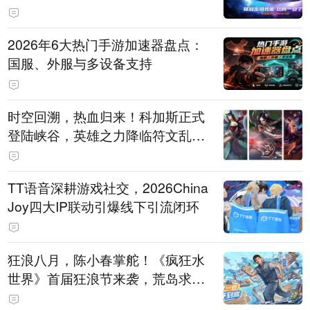
打造旗舰供电方案
2026年6大热门手游加速器盘点：
国服、外服与多设备支持
时空回溯，热血归来！科加斯正式
登陆峡谷，英雄之力降临符文乱
斗！
TT语音深耕游戏社交，2026China
Joy四大IP联动引爆线下引流闭环
狂浪八月，陈小春掌舵！《疯狂水
世界》首届狂浪节来袭，荒岛求生
直播即将开启