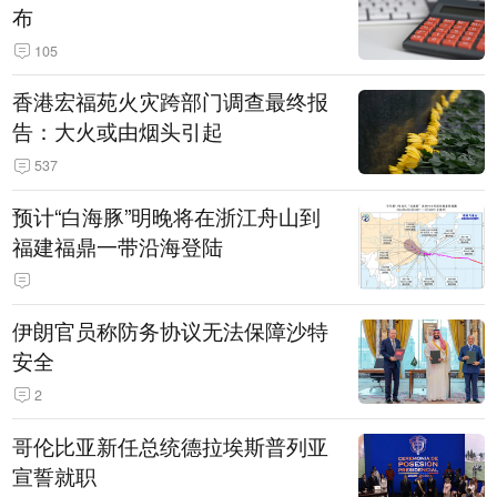
布
105
香港宏福苑火灾跨部门调查最终报
告：大火或由烟头引起
537
预计“白海豚”明晚将在浙江舟山到
福建福鼎一带沿海登陆
伊朗官员称防务协议无法保障沙特
安全
2
哥伦比亚新任总统德拉埃斯普列亚
宣誓就职