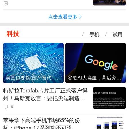
点击查看更多
科技
手机
试用
美国也要搞“国产替代”？先算清三笔账
谷歌AI大换血，背后究竟发生了什么？
特斯拉Terafab芯片工厂正式落户得
州！马斯克放言：要把尖端制造带
回美国
16
苹果拿下高端手机市场65%的份
额：iPhone 17系列功不可没