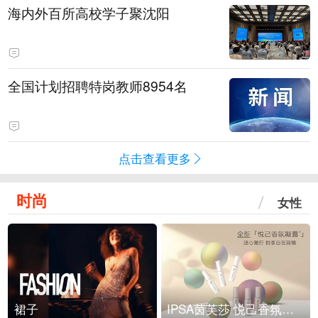
海内外百所高校学子聚沈阳
全国计划招聘特岗教师8954名
点击查看更多
时尚
女性
裙子
IPSA茵芙莎 悦己香氛凝露上市