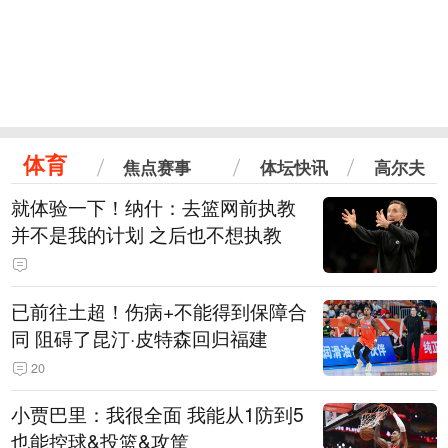
体育
焦点赛事
体坛快讯
高尔夫
就体验一下！纳什：去篮网前执教
并不是我的计划 之后也不想执教
已前往土超！伤病+不能得到保障合
同 阻碍了昆汀·皮特森回归福建
20
小贾巴里：我很全面 我能从1防到5
也能控球&投篮&攻筐