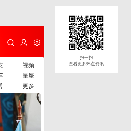
扫一扫
扫一扫
查看更多热点资讯
查看更多热点资讯
技
视频
车
星座
博
更多