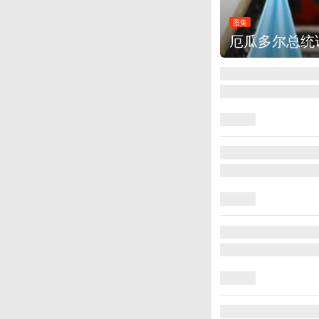
图集
厄瓜多尔总统