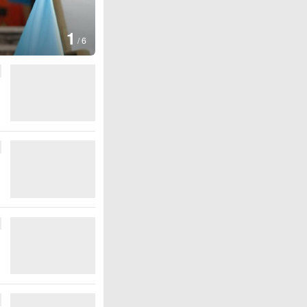
1
/
6