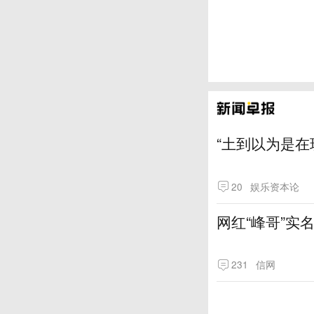
“土到以为是在
20
娱乐资本论
网红“峰哥”实
231
信网