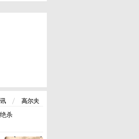
讯
高尔夫
篮绝杀