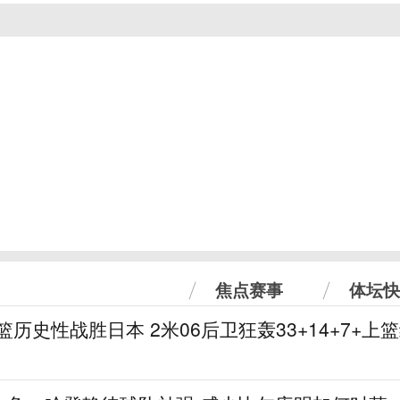
焦点赛事
体坛快
篮历史性战胜日本 2米06后卫狂轰33+14+7+上