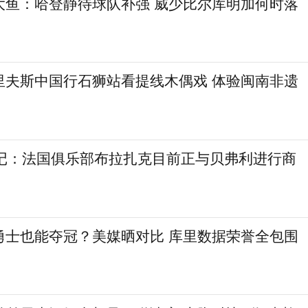
大鱼：哈登静待球队补强 威少比尔库明加何时落
里夫斯中国行石狮站看提线木偶戏 体验闽南非遗
欧记：法国俱乐部布拉扎克目前正与贝弗利进行商
勇士也能夺冠？美媒晒对比 库里数据荣誉全包围