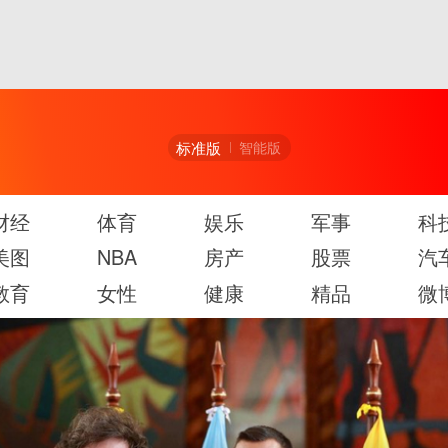
标准版
智能版
财经
体育
娱乐
军事
科
美图
NBA
房产
股票
汽
教育
女性
健康
精品
微