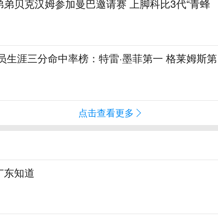
弟贝克汉姆参加曼巴邀请赛 上脚科比3代“青蜂
球员生涯三分命中率榜：特雷·墨菲第一 格莱姆斯第
点击查看更多
广东知道