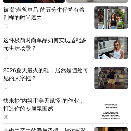
被嘲“老爸单品”的五分牛仔裤有着
别样的时尚魔力
这件极简时尚单品如何实现适配多
元生活场景？
2026夏天最火的鞋，居然是随处可
见的人字拖？
快来抄“内娱审美天赋怪”的作业，
打造你的专属氛围感
亲密关系中的爱与恐惧，被这部恐