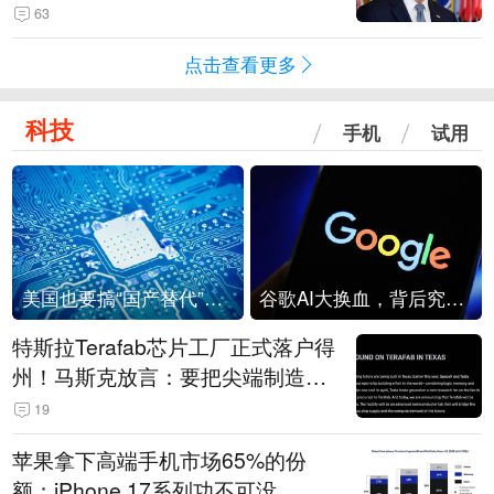
63
点击查看更多
科技
手机
试用
美国也要搞“国产替代”？先算清三笔账
谷歌AI大换血，背后究竟发生了什么？
特斯拉Terafab芯片工厂正式落户得
州！马斯克放言：要把尖端制造带
回美国
19
苹果拿下高端手机市场65%的份
额：iPhone 17系列功不可没