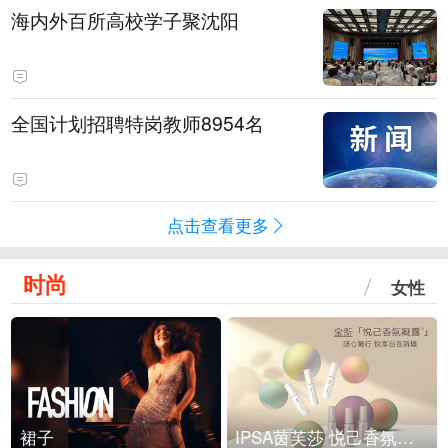
海内外百所高校学子聚沈阳
全国计划招聘特岗教师8954名
点击查看更多
时尚
女性
裙子
IPSA茵芙莎 悦己香氛凝露上市