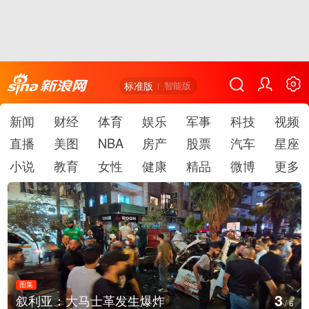
标准版
智能版
新闻
财经
体育
娱乐
军事
科技
视频
直播
美图
NBA
房产
股票
汽车
星座
小说
教育
女性
健康
精品
微博
更多
图集
3
叙利亚：大马士革发生爆炸
/
6