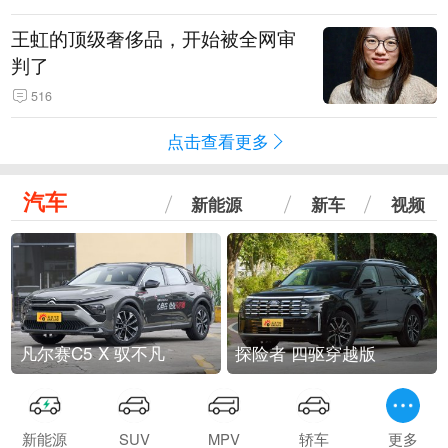
王虹的顶级奢侈品，开始被全网审
判了
516
点击查看更多
汽车
新能源
新车
视频
凡尔赛C5 X 驭不凡
探险者 四驱穿越版
新能源
SUV
MPV
轿车
更多