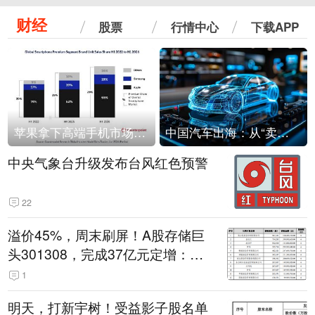
财经
股票
行情中心
下载APP
苹果拿下高端手机市场65%的份额：iPhone 17系列功不可没
中国汽车出海：从“卖出去”到“走进去”
中央气象台升级发布台风红色预警
22
溢价45%，周末刷屏！A股存储巨
头301308，完成37亿元定增：现
价386.6元，定增价560元
1
明天，打新宇树！受益影子股名单