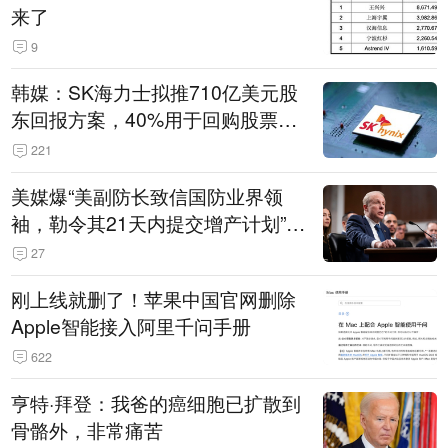
来了
9
韩媒：SK海力士拟推710亿美元股
东回报方案，40%用于回购股票，
相当于美股发行规模
221
美媒爆“美副防长致信国防业界领
袖，勒令其21天内提交增产计划”，
五角大楼回应
27
刚上线就删了！苹果中国官网删除
Apple智能接入阿里千问手册
622
亨特·拜登：我爸的癌细胞已扩散到
骨骼外，非常痛苦