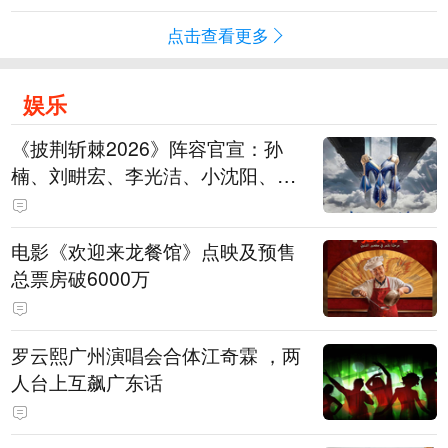
点击查看更多
娱乐
《披荆斩棘2026》阵容官宣：孙
楠、刘畊宏、李光洁、小沈阳、余
文乐、王传君等28位艺人
电影《欢迎来龙餐馆》点映及预售
总票房破6000万
罗云熙广州演唱会合体江奇霖 ，两
人台上互飙广东话