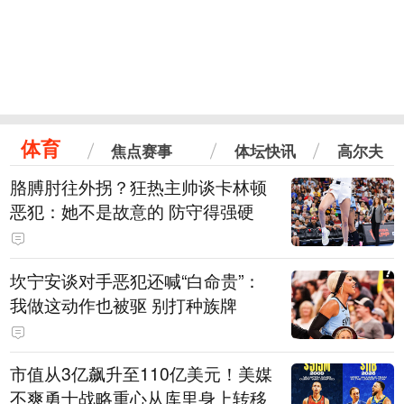
体育
焦点赛事
体坛快讯
高尔夫
胳膊肘往外拐？狂热主帅谈卡林顿
恶犯：她不是故意的 防守得强硬
坎宁安谈对手恶犯还喊“白命贵”：
我做这动作也被驱 别打种族牌
市值从3亿飙升至110亿美元！美媒
不爽勇士战略重心从库里身上转移