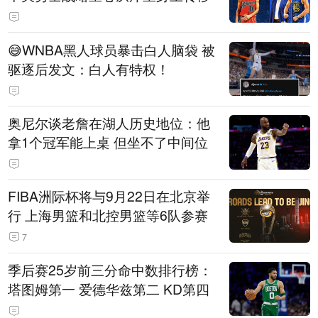
😅WNBA黑人球员暴击白人脑袋 被
驱逐后发文：白人有特权！
奥尼尔谈老詹在湖人历史地位：他
拿1个冠军能上桌 但坐不了中间位
FIBA洲际杯将与9月22日在北京举
行 上海男篮和北控男篮等6队参赛
7
季后赛25岁前三分命中数排行榜：
塔图姆第一 爱德华兹第二 KD第四