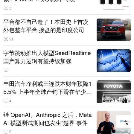
5
平台都不自己造了！本田史上首次
外包整车平台 接盘的是印度公司
21
字节跳动推出大模型SeedRealtime
国产算力逻辑有望持续加强
丰田汽车净利或三连跌本财年预降1
5.5% 上半年全球产销下滑在华少卖
14.3万辆
4
继 OpenAI、Anthropic 之后，Meta
AI 模型测试期间也发生“越界”事件
9