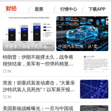
财经
股票
行情中心
下载APP
苹果拿下高端手机市场65%的份额：iPhone 17系列功不可没
中国汽车出海：从“卖出去”到“走进去”
特朗普：伊朗不能撑太久，战争将
很快结束，美军有一些弹药稍显紧
张！伊朗公布拟议的海峡管理文本
56
突发！胡塞武装发动袭击，“大量亲
沙特武装人员死伤”！以军展开报复
性空袭
30
美国新核战略曝光：一旦与中国或