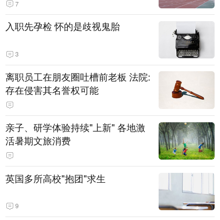
7
入职先孕检 怀的是歧视鬼胎
3
离职员工在朋友圈吐槽前老板 法院:
存在侵害其名誉权可能
亲子、研学体验持续"上新" 各地激
活暑期文旅消费
英国多所高校"抱团"求生
9