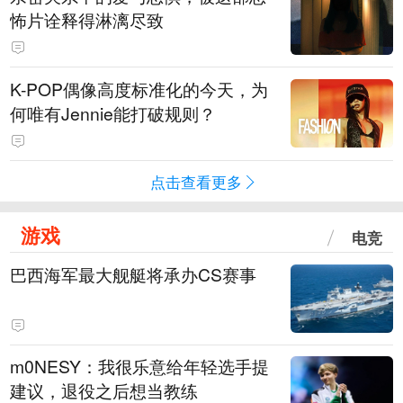
怖片诠释得淋漓尽致
K-POP偶像高度标准化的今天，为
何唯有Jennie能打破规则？
点击查看更多
游戏
电竞
巴西海军最大舰艇将承办CS赛事
m0NESY：我很乐意给年轻选手提
建议，退役之后想当教练