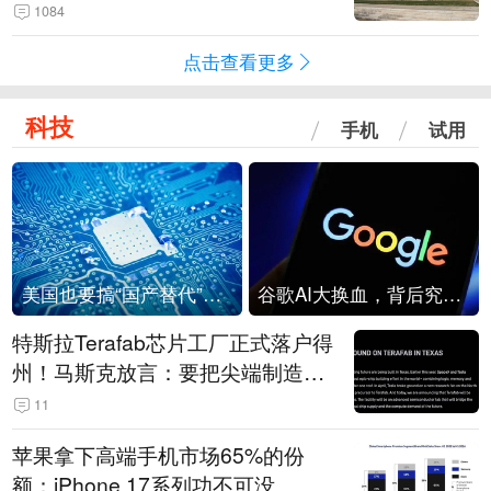
1084
点击查看更多
科技
手机
试用
美国也要搞“国产替代”？先算清三笔账
谷歌AI大换血，背后究竟发生了什么？
特斯拉Terafab芯片工厂正式落户得
州！马斯克放言：要把尖端制造带
回美国
11
苹果拿下高端手机市场65%的份
额：iPhone 17系列功不可没