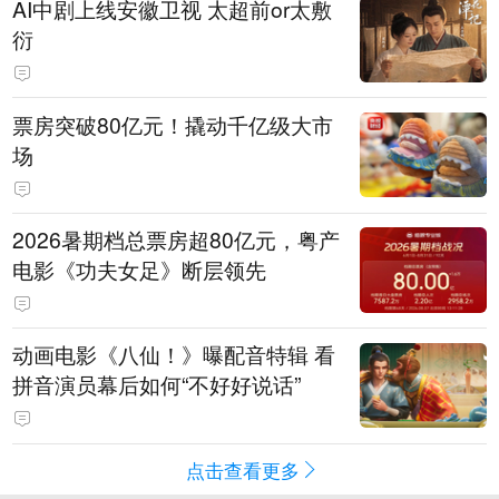
AI中剧上线安徽卫视 太超前or太敷
衍
票房突破80亿元！撬动千亿级大市
场
2026暑期档总票房超80亿元，粤产
电影《功夫女足》断层领先
动画电影《八仙！》曝配音特辑 看
拼音演员幕后如何“不好好说话”
点击查看更多