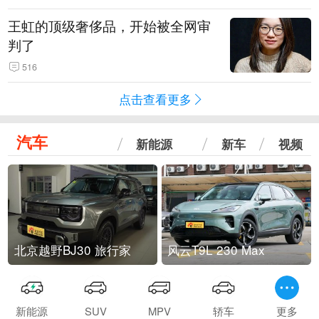
王虹的顶级奢侈品，开始被全网审
判了
516
点击查看更多
汽车
新能源
新车
视频
北京越野BJ30 旅行家
风云T9L 230 Max
新能源
SUV
MPV
轿车
更多