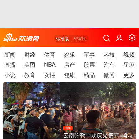
标准版
智能版
新闻
财经
体育
娱乐
军事
科技
视频
直播
美图
NBA
房产
股票
汽车
星座
小说
教育
女性
健康
精品
微博
更多
图集
4
云南弥勒：欢庆火把节
/
6