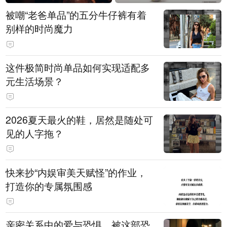
被嘲“老爸单品”的五分牛仔裤有着
别样的时尚魔力
这件极简时尚单品如何实现适配多
元生活场景？
2026夏天最火的鞋，居然是随处可
见的人字拖？
快来抄“内娱审美天赋怪”的作业，
打造你的专属氛围感
亲密关系中的爱与恐惧，被这部恐