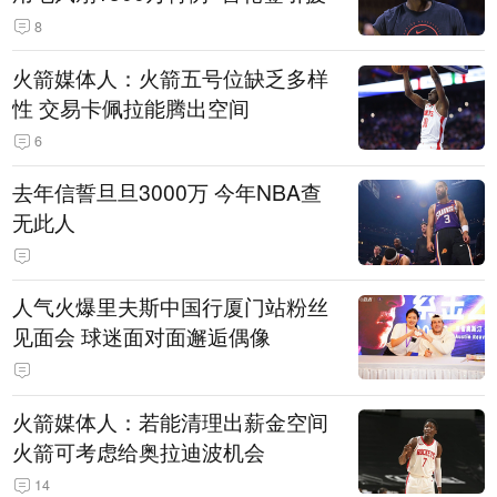
8
火箭媒体人：火箭五号位缺乏多样
性 交易卡佩拉能腾出空间
6
去年信誓旦旦3000万 今年NBA查
无此人
人气火爆里夫斯中国行厦门站粉丝
见面会 球迷面对面邂逅偶像
火箭媒体人：若能清理出薪金空间
火箭可考虑给奥拉迪波机会
14