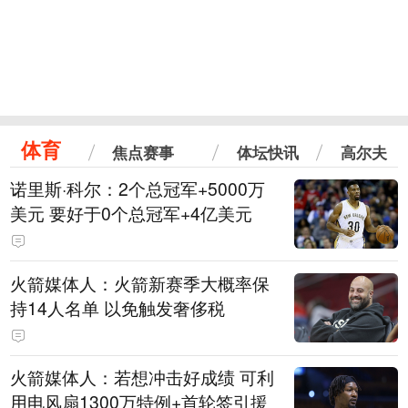
体育
焦点赛事
体坛快讯
高尔夫
诺里斯·科尔：2个总冠军+5000万
美元 要好于0个总冠军+4亿美元
火箭媒体人：火箭新赛季大概率保
持14人名单 以免触发奢侈税
火箭媒体人：若想冲击好成绩 可利
用电风扇1300万特例+首轮签引援