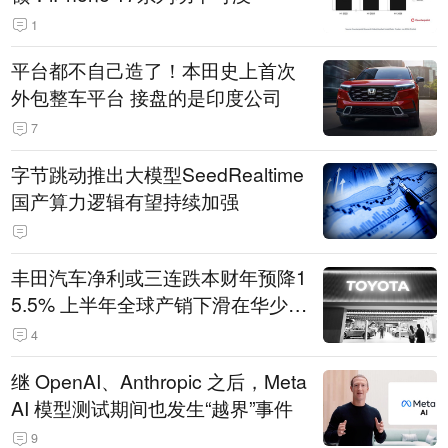
1
平台都不自己造了！本田史上首次
外包整车平台 接盘的是印度公司
7
字节跳动推出大模型SeedRealtime
国产算力逻辑有望持续加强
丰田汽车净利或三连跌本财年预降1
5.5% 上半年全球产销下滑在华少卖
14.3万辆
4
继 OpenAI、Anthropic 之后，Meta
AI 模型测试期间也发生“越界”事件
9