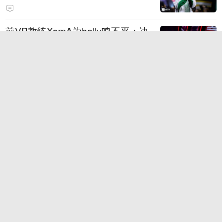
前VP教练XomA为hally鸣不平：决
策从不是一个人说了算
Thorin：FaZe在赏金赛上几乎做到
了他们能做到的一切
BLAST赏金赛2026 S2 EVP与全明
星阵容揭晓
NiKo因IEM科隆Major决赛摔坏耳机
遭到ESL罚款一千美元