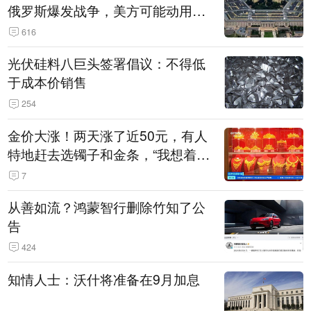
俄罗斯爆发战争，美方可能动用战
术核武器
616
光伏硅料八巨头签署倡议：不得低
于成本价销售
254
金价大涨！两天涨了近50元，有人
特地赶去选镯子和金条，“我想着买
起来可以保值，小批量进一些货”
7
从善如流？鸿蒙智行删除竹知了公
告
424
知情人士：沃什将准备在9月加息