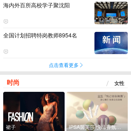
海内外百所高校学子聚沈阳
全国计划招聘特岗教师8954名
点击查看更多
时尚
女性
裙子
IPSA茵芙莎 悦己香氛凝露上市