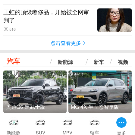
王虹的顶级奢侈品，开始被全网审
判了
516
点击查看更多
汽车
新能源
新车
视频
奥迪Q6 黑武士版
MG 4X 半固态智享版
新能源
SUV
MPV
轿车
更多