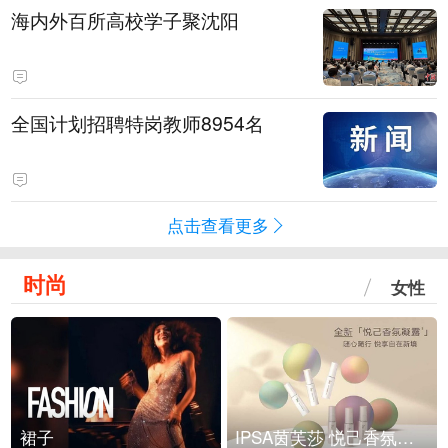
海内外百所高校学子聚沈阳
全国计划招聘特岗教师8954名
点击查看更多
时尚
女性
裙子
IPSA茵芙莎 悦己香氛凝露上市