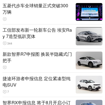
五菱代步车全球销量正式突破300
万辆
工信部发布新一轮新车公告 埃安Ra
y 7造型低趴宽体
344
新款智界R7申报图 换装半隐藏式门
把手
捷途环游者申报信息 定位紧凑型纯
电SUV
7
智界RX申报信息 将于8月开启小订