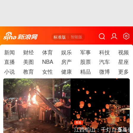
标准版
智能版
新闻
财经
体育
娱乐
军事
科技
视频
直播
美图
NBA
房产
股票
汽车
星座
小说
教育
女性
健康
精品
微博
更多
图集
5
江西铅山：千灯点亮葛仙村
/
6