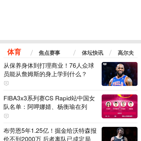
体育
焦点赛事
体坛快讯
高尔夫
从保养身体到打理商业！76人众球
员能从詹姆斯的身上学到什么？
FIBA3x3系列赛CS Rapid站中国女
队名单：阿呷娜婧、杨衡瑜在列
布劳恩5年1.25亿！掘金给沃特森报
价不到2000万 后者离队已成定局