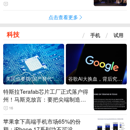
点击查看更多
科技
手机
试用
美国也要搞“国产替代”？先算清三笔账
谷歌AI大换血，背后究竟发生了什么？
特斯拉Terafab芯片工厂正式落户得
州！马斯克放言：要把尖端制造带
回美国
16
苹果拿下高端手机市场65%的份
额：iPhone 17系列功不可没