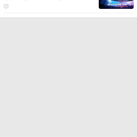
打造旗舰供电方案
2026年6大热门手游加速器盘点：
国服、外服与多设备支持
时空回溯，热血归来！科加斯正式
登陆峡谷，英雄之力降临符文乱
斗！
TT语音深耕游戏社交，2026China
Joy四大IP联动引爆线下引流闭环
狂浪八月，陈小春掌舵！《疯狂水
世界》首届狂浪节来袭，荒岛求生
直播即将开启