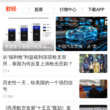
财经
股票
行情中心
下载APP
苹果拿下高端手机市场65%的份额：iPhone 17系列功不可没
中国汽车出海：从“卖出去”到“走进去”
从“福利枪”利益链到深层枪支崇
拜，泰国为何反复上演枪击悲剧？
8
历史性一天，给美国的一个强烈信
号
246
《民用航空发展“十五五”规划》发