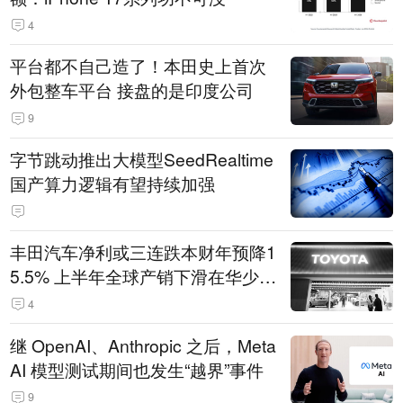
4
平台都不自己造了！本田史上首次
外包整车平台 接盘的是印度公司
9
字节跳动推出大模型SeedRealtime
国产算力逻辑有望持续加强
丰田汽车净利或三连跌本财年预降1
5.5% 上半年全球产销下滑在华少卖
14.3万辆
4
继 OpenAI、Anthropic 之后，Meta
AI 模型测试期间也发生“越界”事件
9