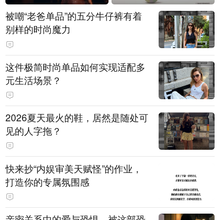
被嘲“老爸单品”的五分牛仔裤有着
别样的时尚魔力
这件极简时尚单品如何实现适配多
元生活场景？
2026夏天最火的鞋，居然是随处可
见的人字拖？
快来抄“内娱审美天赋怪”的作业，
打造你的专属氛围感
亲密关系中的爱与恐惧，被这部恐