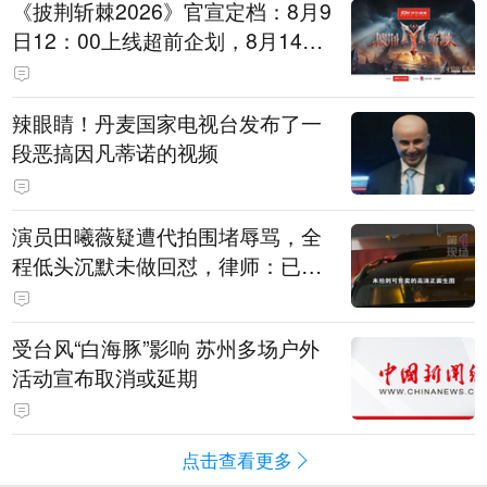
《披荆斩棘2026》官宣定档：8月9
日12：00上线超前企划，8月14日
初见面直播，8月15日、16日两天
进行初舞台直播
辣眼睛！丹麦国家电视台发布了一
段恶搞因凡蒂诺的视频
演员田曦薇疑遭代拍围堵辱骂，全
程低头沉默未做回怼，律师：已超
出公众人物应容忍的合理界限
受台风“白海豚”影响 苏州多场户外
活动宣布取消或延期
点击查看更多