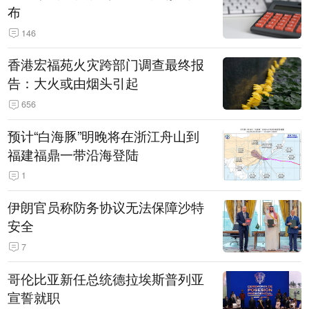
布
146
香港宏福苑火灾跨部门调查最终报
告：大火或由烟头引起
656
预计“白海豚”明晚将在浙江舟山到
福建福鼎一带沿海登陆
1
伊朗官员称防务协议无法保障沙特
安全
7
哥伦比亚新任总统德拉埃斯普列亚
宣誓就职