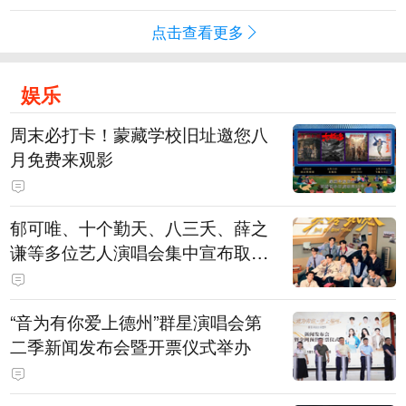
点击查看更多
娱乐
周末必打卡！蒙藏学校旧址邀您八
月免费来观影
郁可唯、十个勤天、八三夭、薛之
谦等多位艺人演唱会集中宣布取消
或延期
“音为有你爱上德州”群星演唱会第
二季新闻发布会暨开票仪式举办