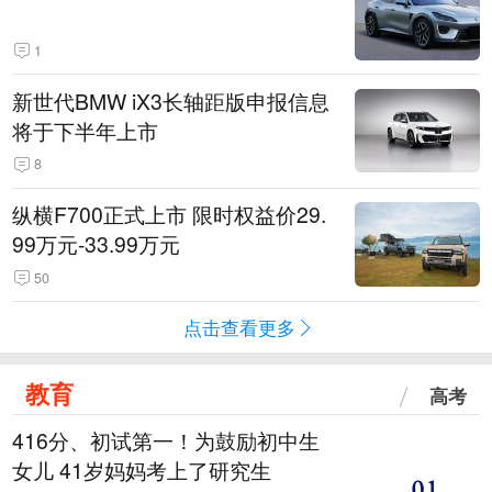
1
新世代BMW iX3长轴距版申报信息
将于下半年上市
8
纵横F700正式上市 限时权益价29.
99万元-33.99万元
50
点击查看更多
教育
高考
416分、初试第一！为鼓励初中生
女儿 41岁妈妈考上了研究生