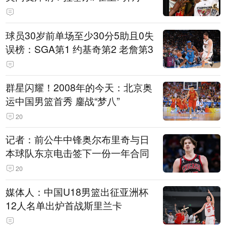
球员30岁前单场至少30分5助且0失
误榜：SGA第1 约基奇第2 老詹第3
群星闪耀！2008年的今天：北京奥
运中国男篮首秀 鏖战“梦八”
20
记者：前公牛中锋奥尔布里奇与日
本球队东京电击签下一份一年合同
20
媒体人：中国U18男篮出征亚洲杯
12人名单出炉首战斯里兰卡