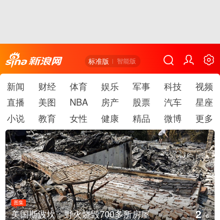
标准版
智能版
新闻
财经
体育
娱乐
军事
科技
视频
直播
美图
NBA
房产
股票
汽车
星座
小说
教育
女性
健康
精品
微博
更多
图集
2
美国斯波坎：野火烧毁700多所房屋
/
6