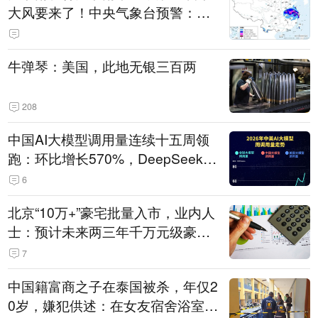
大风要来了！中央气象台预警：今
天到明天，浙江、安徽有特大暴雨
牛弹琴：美国，此地无银三百两
208
中国AI大模型调用量连续十五周领
跑：环比增长570%，DeepSeek-V
4-Flash正式版登顶！MiniMax M
6
3、阶跃星辰Step 3.7 Flash跌出榜
北京“10万+”豪宅批量入市，业内人
单
士：预计未来两三年千万元级豪宅
潜在供应达万套！谁在买单？
7
中国籍富商之子在泰国被杀，年仅2
0岁，嫌犯供述：在女友宿舍浴室发