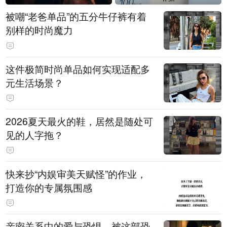
被嘲“老爸单品”的五分牛仔裤有着
别样的时尚魔力
这件极简时尚单品如何实现适配多
元生活场景？
2026夏天最火的鞋，居然是随处可
见的人字拖？
快来抄“内娱审美天赋怪”的作业，
打造你的专属氛围感
亲密关系中的爱与恐惧，被这部恐