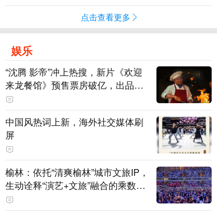
点击查看更多
娱乐
“沈腾 影帝”冲上热搜，新片《欢迎
来龙餐馆》预售票房破亿，出品方
股价大涨！沈腾主演电影票房已破4
15亿元
中国风热词上新，海外社交媒体刷
屏
榆林：依托“清爽榆林”城市文旅IP，
生动诠释“演艺+文旅”融合的乘数效
应