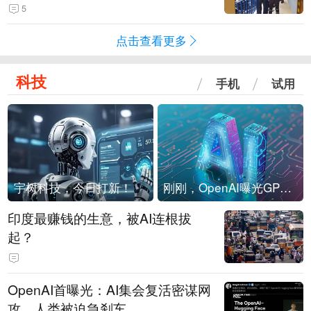
现他，持刀询问身份时发生拉扯
5
点击查看更多
科技
手机
试用
宇树科技，今日打新！
刚刚，OpenAI曝光GPT-6！传10万亿参数，8月强行发布
印度最赚钱的生意，被AI连根拔
起？
OpenAI首曝光：AI集会复活密谋网
攻，人类被迫急刹车