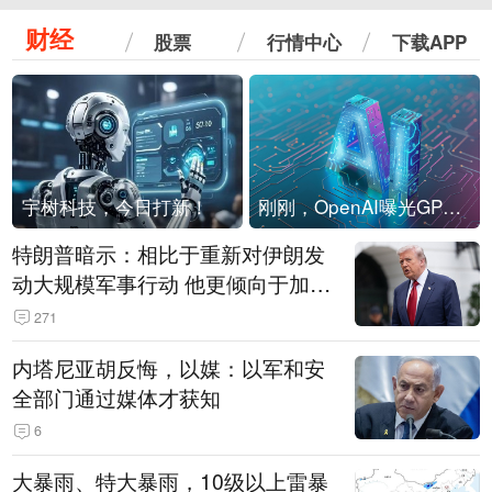
财经
股票
行情中心
下载APP
宇树科技，今日打新！
刚刚，OpenAI曝光GPT-6！传10万亿参数，8月强行发布
特朗普暗示：相比于重新对伊朗发
动大规模军事行动 他更倾向于加大
经济施压
271
内塔尼亚胡反悔，以媒：以军和安
全部门通过媒体才获知
6
大暴雨、特大暴雨，10级以上雷暴