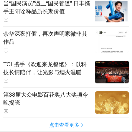
当“国民演员”遇上“国民管道” 日丰携
手王阳诠释品质长期价值
余华深夜打假，再次声明家徽非其
作品
TCL携手《欢迎来龙餐馆》：以科
技长情陪伴，让光影与烟火温暖生
活
第38届大众电影百花奖八大奖项今
晚揭晓
点击查看更多