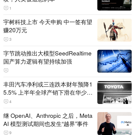
1
宇树科技上市 今天申购 中一签有望
赚20万元
3
字节跳动推出大模型SeedRealtime
国产算力逻辑有望持续加强
丰田汽车净利或三连跌本财年预降1
5.5% 上半年全球产销下滑在华少卖
14.3万辆
4
继 OpenAI、Anthropic 之后，Meta
AI 模型测试期间也发生“越界”事件
9