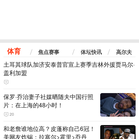
体育
焦点赛事
体坛快讯
高尔夫
土耳其球队加济安泰普官宣上赛季吉林外援贾马尔·
盖利加盟
保罗·乔治妻子社媒晒随夫中国行照
片：在上海的48小时！
20
和老詹谁地位高？皮蓬称自己6冠！
美网友炸锅：拉塞尔>霍里>乔丹