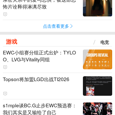
怖片诠释得淋漓尽致
点击查看更多
游戏
电竞
EWC小组赛分组正式出炉：TYLO
O、LVG与Vitality同组
Topson将加盟LGD出战TI2026
s1mple谈BC.G止步EWC预选赛：
我们其实是又输给了自己