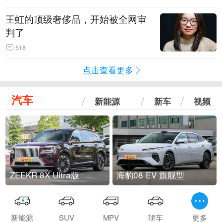
王虹的顶级奢侈品，开始被全网审
判了
518
点击查看更多
汽车
新能源
新车
视频
ZEEKR 8X Ultra版
海豹08 EV 旗舰型
新能源
SUV
MPV
轿车
更多