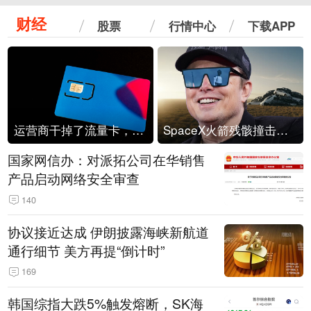
财经
股票
行情中心
下载APP
运营商干掉了流量卡，他们真的玩不起了
SpaceX火箭残骸撞击月球
国家网信办：对派拓公司在华销售
产品启动网络安全审查
140
协议接近达成 伊朗披露海峡新航道
通行细节 美方再提“倒计时”
169
韩国综指大跌5%触发熔断，SK海