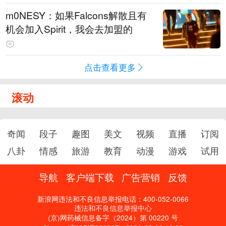
m0NESY：如果Falcons解散且有
机会加入Spirit，我会去加盟的
点击查看更多
滚动
奇闻
段子
趣图
美文
视频
直播
订阅
八卦
情感
旅游
教育
动漫
游戏
试用
导航
客户端下载
广告营销
反馈
新浪网违法和不良信息举报电话：400-052-0066
违法和不良信息举报中心
(京)网药械信息备字（2024）第 00220 号