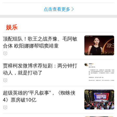
点击查看更多
娱乐
顶配组队！歌王之战齐豫、毛阿敏
合体 欧阳娜娜帮唱窦靖童
贾樟柯发微博求荐短剧：两分钟打
动人，就是打动了
超级英雄的“平凡叙事”，《蜘蛛侠
4》票房破10亿