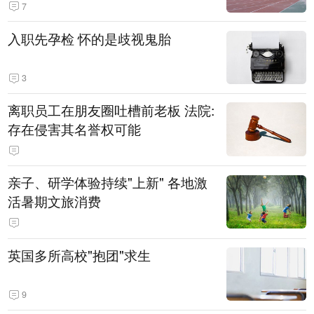
7
入职先孕检 怀的是歧视鬼胎
3
离职员工在朋友圈吐槽前老板 法院:
存在侵害其名誉权可能
亲子、研学体验持续"上新" 各地激
活暑期文旅消费
英国多所高校"抱团"求生
9