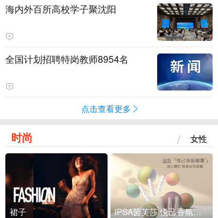
海内外百所高校学子聚沈阳
全国计划招聘特岗教师8954名
点击查看更多
时尚
女性
裙子
IPSA茵芙莎 悦己香氛凝露上市