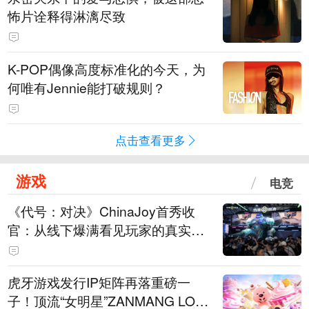
怖片诠释得淋漓尽致
K-POP偶像高度标准化的今天，为
何唯有Jennie能打破规则？
点击查看更多
游戏
电竞
《代号：对决》ChinaJoy首秀收
官：从线下爆满看见玩家的真实期
待
虎牙游戏发行IP矩阵再落重磅一
子！顶流“女明星”ZANMANG LOO