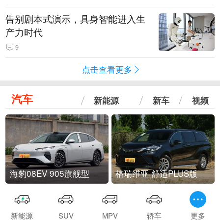
告别剧本式演示，具身智能进入生
产力时代
9
点击查看更多
汽车
新能源
新车
视频
海豹08EV 905旗舰型
格瑞维亚 舒适PLUS版
新能源
SUV
MPV
轿车
更多