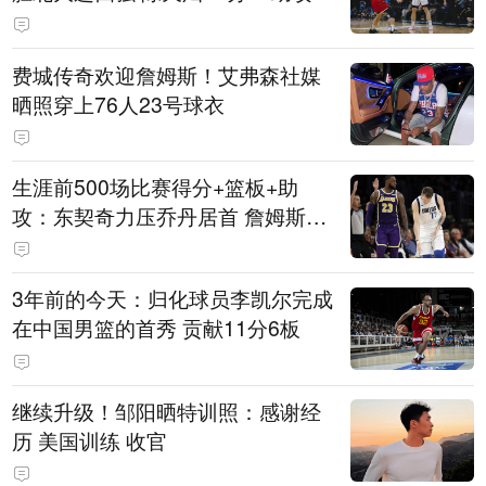
费城传奇欢迎詹姆斯！艾弗森社媒
晒照穿上76人23号球衣
生涯前500场比赛得分+篮板+助
攻：东契奇力压乔丹居首 詹姆斯第
六
3年前的今天：归化球员李凯尔完成
在中国男篮的首秀 贡献11分6板
继续升级！邹阳晒特训照：感谢经
历 美国训练 收官