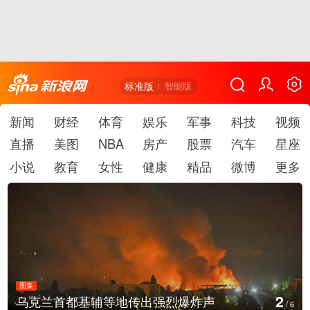
标准版
智能版
新闻
财经
体育
娱乐
军事
科技
视频
直播
美图
NBA
房产
股票
汽车
星座
小说
教育
女性
健康
精品
微博
更多
图集
2
乌克兰首都基辅等地传出强烈爆炸声
/
6