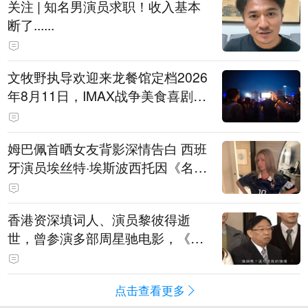
关注 | 知名男演员求职！收入基本
断了......
文牧野执导欢迎来龙餐馆定档2026
年8月11日，IMAX战争美食喜剧温
情上映
姆巴佩首晒女友背影深情告白 西班
牙演员埃丝特·埃斯波西托因《名校
风暴》走红
香港资深填词人、演员黎彼得逝
世，曾参演多部周星驰电影，《财
神到》由他填词
点击查看更多