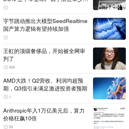
14.3万辆
字节跳动推出大模型SeedRealtime
国产算力逻辑有望持续加强
王虹的顶级奢侈品，开始被全网审
判了
490
AMD大跌！Q2营收、利润均超预
期，Q3指引未满足激进投资者预期
1
Anthropic年入1万亿美元后，算力
价格狂飙10倍
56