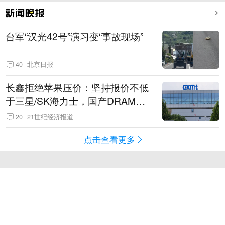
台军“汉光42号”演习变“事故现场”
40
北京日报
长鑫拒绝苹果压价：坚持报价不低
于三星/SK海力士，国产DRAM掌
握定价权
20
21世纪经济报道
点击查看更多