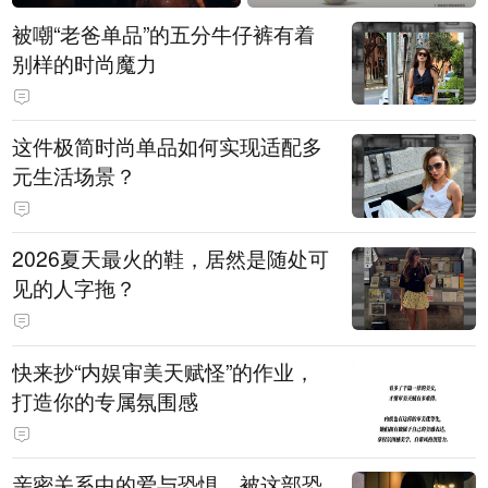
被嘲“老爸单品”的五分牛仔裤有着
别样的时尚魔力
这件极简时尚单品如何实现适配多
元生活场景？
2026夏天最火的鞋，居然是随处可
见的人字拖？
快来抄“内娱审美天赋怪”的作业，
打造你的专属氛围感
亲密关系中的爱与恐惧，被这部恐