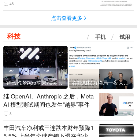
46
点击查看更多
科技
手机
试用
智己汽车App苹果端突然“下架”
谷歌AI权力格局一夜大洗牌
继 OpenAI、Anthropic 之后，Meta
AI 模型测试期间也发生“越界”事件
8
丰田汽车净利或三连跌本财年预降1
5.5% 上半年全球产销下滑在华少卖