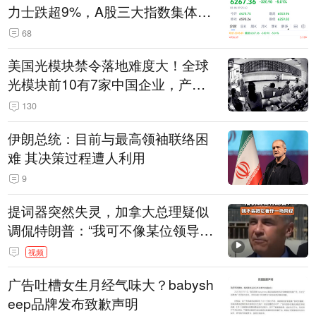
力士跌超9%，A股三大指数集体低
开
68
美国光模块禁令落地难度大！全球
光模块前10有7家中国企业，产业
界人士：想“脱钩”并不容易
130
伊朗总统：目前与最高领袖联络困
难 其决策过程遭人利用
9
提词器突然失灵，加拿大总理疑似
调侃特朗普：“我可不像某位领导
人，把这当成一场阴谋”，全场哄笑
视频
广告吐槽女生月经气味大？babysh
eep品牌发布致歉声明