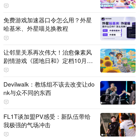
PY 正版3D消除手游《消消奇遇》
惊喜曝光
免费游戏加速器口令怎么用？外星
哈基米、外星喵兑换教程
让邻里关系再次伟大！治愈像素风
剧情游戏《团地日和》定档10月30
日发售
Devilwalk：教练组不该去改变让do
nk与众不同的东西
FL1T谈加盟PV感受：新队伍带给
我极强的气场冲击