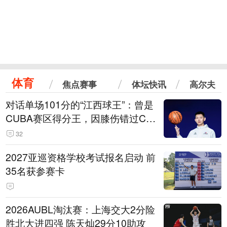
体育
焦点赛事
体坛快讯
高尔夫
对话单场101分的“江西球王”：曾是
CUBA赛区得分王，因膝伤错过CB
A选秀
32
2027亚巡资格学校考试报名启动 前
35名获参赛卡
2026AUBL淘汰赛：上海交大2分险
胜北大进四强 陈天灿29分10助攻