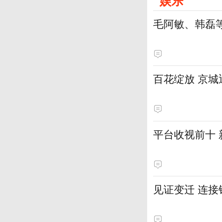
娱乐
毛阿敏、韩磊
百花绽放 京
平台收视前十
见证变迁 连接