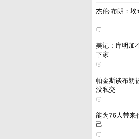
杰伦·布朗：埃
美记：库明加
下家
帕金斯谈布朗
没私交
能为76人带来
己