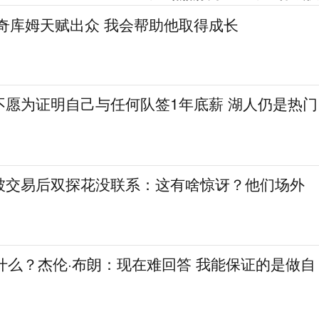
奇库姆天赋出众 我会帮助他取得成长
不愿为证明自己与任何队签1年底薪 湖人仍是热门
被交易后双探花没联系：这有啥惊讶？他们场外
什么？杰伦·布朗：现在难回答 我能保证的是做自