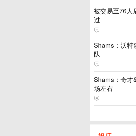
被交易至76
过
Shams：沃
队
Shams：奇
场左右