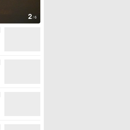
图集
2
美国：肯尼迪宣布医疗改革新举
/
6