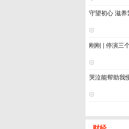
守望初心 滋养
刚刚 | 停演
哭泣能帮助我
财经