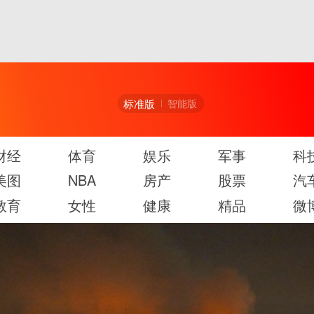
标准版
智能版
财经
体育
娱乐
军事
科
美图
NBA
房产
股票
汽
教育
女性
健康
精品
微