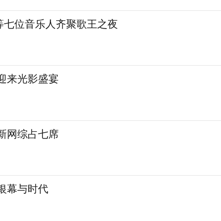
等七位音乐人齐聚歌王之夜
城迎来光影盛宴
 新网综占七席
银幕与时代