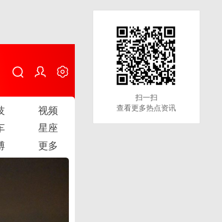
扫一扫
扫一扫
查看更多热点资讯
查看更多热点资讯
技
视频
车
星座
博
更多