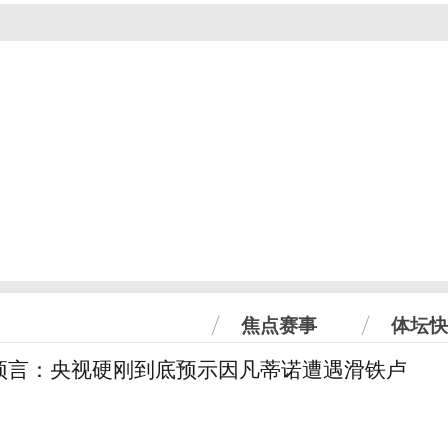
焦点赛事
体坛快
预言：央视硬刚到底预示因凡蒂诺遭遇滑铁卢