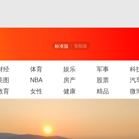
标准版
智能版
财经
体育
娱乐
军事
科
美图
NBA
房产
股票
汽
教育
女性
健康
精品
微