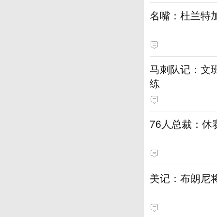
名嘴：杜兰特加
马刺队记：文
练
76人总裁：
美记：布朗尼