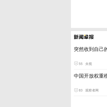
突然收到自己
55
央视
中国开放权重模
83
观察者网