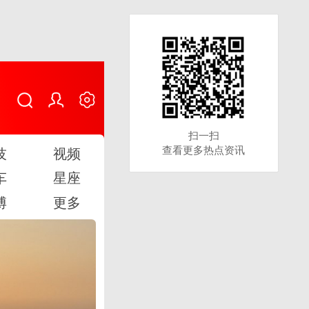
扫一扫
扫一扫
查看更多热点资讯
查看更多热点资讯
技
视频
车
星座
博
更多