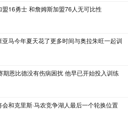
盟16勇士 和詹姆斯加盟76人无可比性
班亚马今年夏天花了更多时间与奥拉朱旺一起训
休赛期恩比德没有伤病困扰 他早已开始投入训练
将会和克里斯·马农竞争湖人最后一个轮换位置