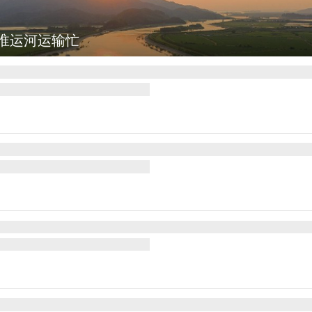
淮运河运输忙