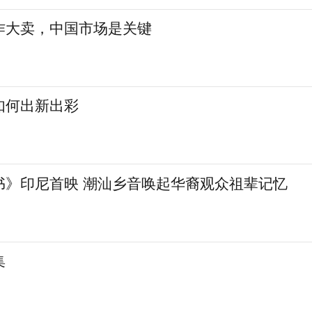
作大卖，中国市场是关键
如何出新出彩
书》印尼首映 潮汕乡音唤起华裔观众祖辈记忆
集