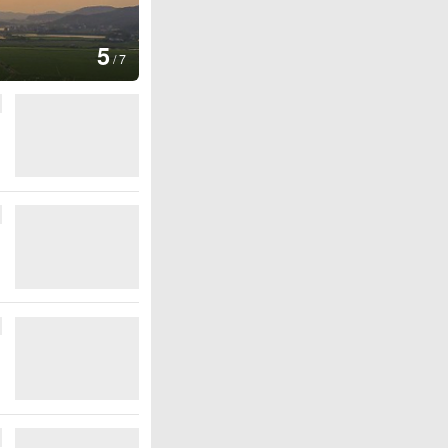
图集
5
江苏淮安：立秋临近石榴红
/
7