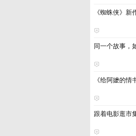
《蜘蛛侠》新
同一个故事，
《给阿嬷的情
跟着电影逛市