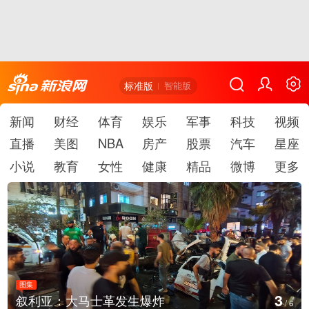
标准版
智能版
新闻
财经
体育
娱乐
军事
科技
视频
直播
美图
NBA
房产
股票
汽车
星座
小说
教育
女性
健康
精品
微博
更多
图集
3
叙利亚：大马士革发生爆炸
/
6