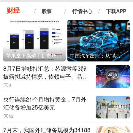
财经
股票
行情中心
下载APP
苹果拿下高端手机市场65%的份额：iPhone 17系列功不可没
中国汽车出海：从“卖出去”到“走进去”
8月7日增减持汇总：芯源微等3股
披露拟减持情况，依顿电子、晶华
微拟增持（表）
8
央行连续21个月增持黄金，7月外
汇储备增加25亿美元
82
7月末，我国外汇储备规模为34188