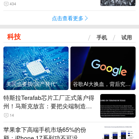
434
点击查看更多
科技
手机
试用
美国也要搞“国产替代”？先算清三笔账
谷歌AI大换血，背后究竟发生了什么？
特斯拉Terafab芯片工厂正式落户得
州！马斯克放言：要把尖端制造带
回美国
14
苹果拿下高端手机市场65%的份
额：iPhone 17系列功不可没