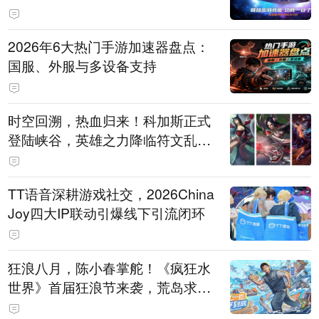
打造旗舰供电方案
2026年6大热门手游加速器盘点：
国服、外服与多设备支持
时空回溯，热血归来！科加斯正式
登陆峡谷，英雄之力降临符文乱
斗！
TT语音深耕游戏社交，2026China
Joy四大IP联动引爆线下引流闭环
狂浪八月，陈小春掌舵！《疯狂水
世界》首届狂浪节来袭，荒岛求生
直播即将开启