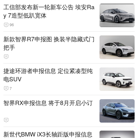
工信部发布新一轮新车公告 埃安Ra
y 7造型低趴宽体
96
新款智界R7申报图 换装半隐藏式门
把手
捷途环游者申报信息 定位紧凑型纯
电SUV
7
智界RX申报信息 将于8月开启小订
新世代BMW iX3长轴距版申报信息