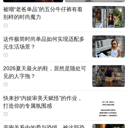
被嘲“老爸单品”的五分牛仔裤有着
别样的时尚魔力
这件极简时尚单品如何实现适配多
元生活场景？
2026夏天最火的鞋，居然是随处可
见的人字拖？
快来抄“内娱审美天赋怪”的作业，
打造你的专属氛围感
亲密关系中的爱与恐惧，被这部恐