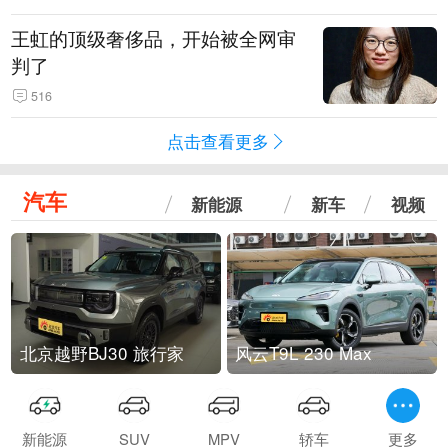
王虹的顶级奢侈品，开始被全网审
判了
516
点击查看更多
汽车
新能源
新车
视频
北京越野BJ30 旅行家
风云T9L 230 Max
新能源
SUV
MPV
轿车
更多