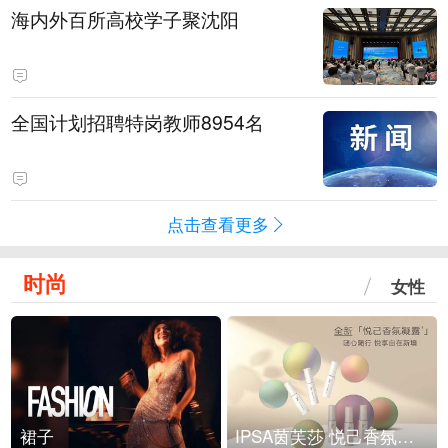
海内外百所高校学子聚沈阳
全国计划招聘特岗教师8954名
点击查看更多
时尚
女性
裙子
IPSA茵芙莎 悦己香氛凝露上市