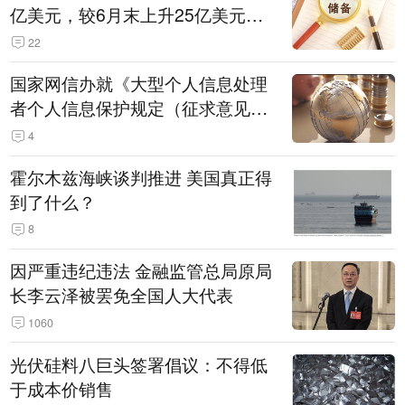
亿美元，较6月末上升25亿美元，
升幅为0.07%
22
国家网信办就《大型个人信息处理
者个人信息保护规定（征求意见
稿）》公开征求意见
4
霍尔木兹海峡谈判推进 美国真正得
到了什么？
8
因严重违纪违法 金融监管总局原局
长李云泽被罢免全国人大代表
1060
光伏硅料八巨头签署倡议：不得低
于成本价销售