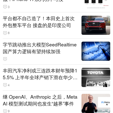
3
平台都不自己造了！本田史上首次
外包整车平台 接盘的是印度公司
8
字节跳动推出大模型SeedRealtime
国产算力逻辑有望持续加强
丰田汽车净利或三连跌本财年预降1
5.5% 上半年全球产销下滑在华少卖
14.3万辆
4
继 OpenAI、Anthropic 之后，Meta
AI 模型测试期间也发生“越界”事件
9