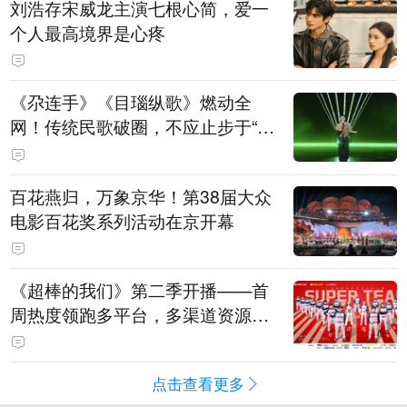
刘浩存宋威龙主演七根心简，爱一
个人最高境界是心疼
《尕连手》《目瑙纵歌》燃动全
网！传统民歌破圈，不应止步于“上
头”
百花燕归，万象京华！第38届大众
电影百花奖系列活动在京开幕
《超棒的我们》第二季开播——首
周热度领跑多平台，多渠道资源加
持助推棒球文化出圈
点击查看更多