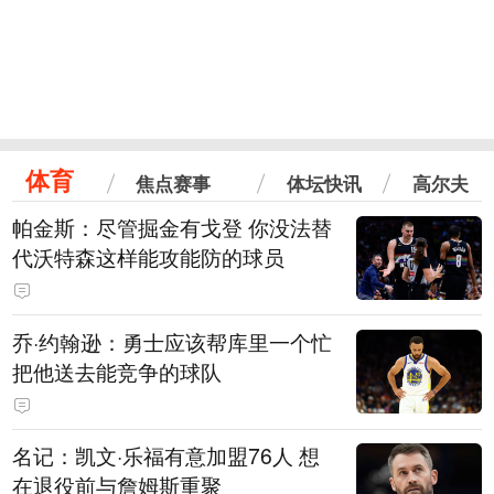
体育
焦点赛事
体坛快讯
高尔夫
帕金斯：尽管掘金有戈登 你没法替
代沃特森这样能攻能防的球员
乔·约翰逊：勇士应该帮库里一个忙
把他送去能竞争的球队
名记：凯文·乐福有意加盟76人 想
在退役前与詹姆斯重聚