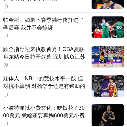
帕金斯：如果下赛季独行侠打进了
季后赛 我并不会惊讶
顾全指导迎来执教首秀！CBA夏联
启东站今日拉开战幕 深圳憾负江苏
媒体人：NBL1的竞技水平一般 但
对抗不算弱 对杨舒予还是有帮助的
小波特痛批小费文化：吃饭花了30
00美元 凭啥还要再掏600美元小费