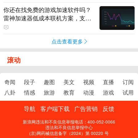
你还在找免费的游戏加速软件吗？
雷神加速器低成本联机方案，支持
免费试用
点击查看更多
滚动
奇闻
段子
趣图
美文
视频
直播
订阅
八卦
情感
旅游
教育
动漫
游戏
试用
导航
客户端下载
广告营销
反馈
新浪网违法和不良信息举报电话：400-052-0066
违法和不良信息举报中心
(京)网药械信息备字（2024）第 00220 号