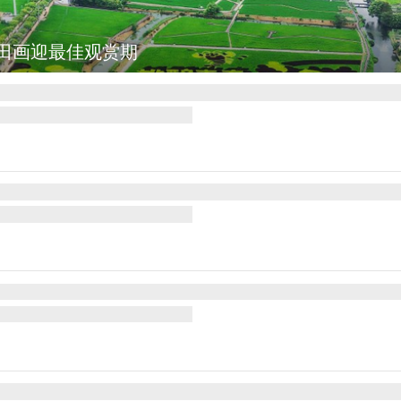
田画迎最佳观赏期