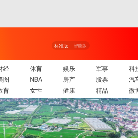
标准版
智能版
财经
体育
娱乐
军事
科
美图
NBA
房产
股票
汽
教育
女性
健康
精品
微