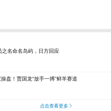
员之名命名岛屿，日方回应
全权操盘！贾国龙“放手一搏”鲜羊赛道
点击查看更多