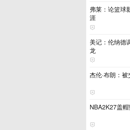
弗莱：论篮球
涯
美记：伦纳德
龙
杰伦·布朗：
NBA2K27盖