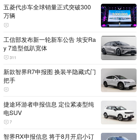
五菱代步车全球销量正式突破300
万辆
工信部发布新一轮新车公告 埃安Ra
y 7造型低趴宽体
311
新款智界R7申报图 换装半隐藏式门
把手
捷途环游者申报信息 定位紧凑型纯
电SUV
7
智界RX申报信息 将于8月开启小订