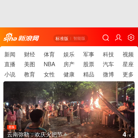
标准版
智能版
新闻
财经
体育
娱乐
军事
科技
视频
直播
美图
NBA
房产
股票
汽车
星座
小说
教育
女性
健康
精品
微博
更多
图集
5
江西铅山：千灯点亮葛仙村
/
6