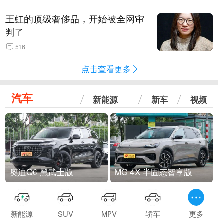
王虹的顶级奢侈品，开始被全网审
判了
516
点击查看更多
汽车
新能源
新车
视频
奥迪Q6 黑武士版
MG 4X 半固态智享版
新能源
SUV
MPV
轿车
更多