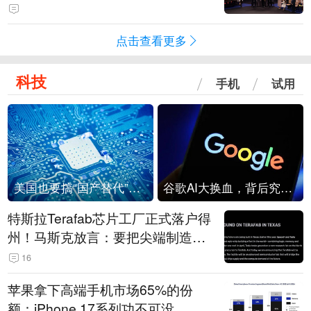
点击查看更多
科技
手机
试用
美国也要搞“国产替代”？先算清三笔账
谷歌AI大换血，背后究竟发生了什么？
特斯拉Terafab芯片工厂正式落户得
州！马斯克放言：要把尖端制造带
回美国
16
苹果拿下高端手机市场65%的份
额：iPhone 17系列功不可没