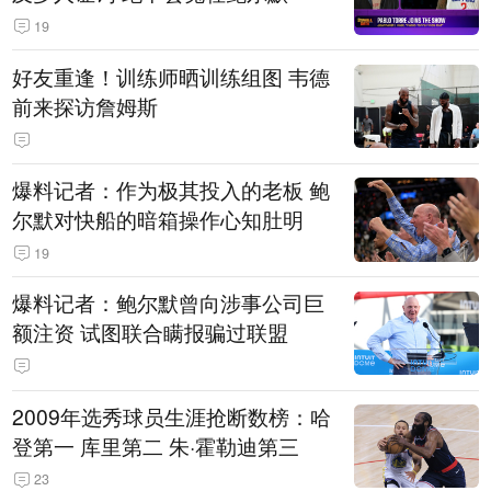
19
好友重逢！训练师晒训练组图 韦德
前来探访詹姆斯
爆料记者：作为极其投入的老板 鲍
尔默对快船的暗箱操作心知肚明
19
爆料记者：鲍尔默曾向涉事公司巨
额注资 试图联合瞒报骗过联盟
2009年选秀球员生涯抢断数榜：哈
登第一 库里第二 朱·霍勒迪第三
23