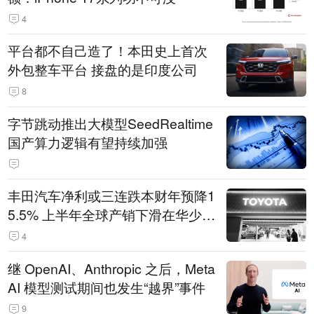
4
平台都不自己造了！本田史上首次
外包整车平台 接盘的是印度公司
8
字节跳动推出大模型SeedRealtime
国产算力逻辑有望持续加强
丰田汽车净利或三连跌本财年预降1
5.5% 上半年全球产销下滑在华少卖
14.3万辆
4
继 OpenAI、Anthropic 之后，Meta
AI 模型测试期间也发生“越界”事件
9