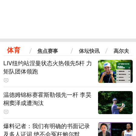
体育
焦点赛事
体坛快讯
高尔夫
LIV纽约站涅曼状态火热领先5杆 力
矩队团体领跑
温德姆锦标赛霍斯勒领先一杆 李昊
桐窦泽成遭淘汰
爆料记者：我们有明确的书面记录
及多人证词 绝不会冤枉鲍尔默