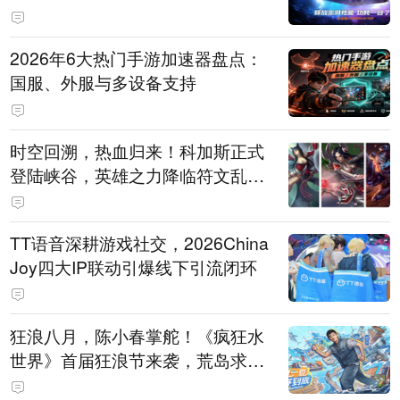
打造旗舰供电方案
2026年6大热门手游加速器盘点：
国服、外服与多设备支持
时空回溯，热血归来！科加斯正式
登陆峡谷，英雄之力降临符文乱
斗！
TT语音深耕游戏社交，2026China
Joy四大IP联动引爆线下引流闭环
狂浪八月，陈小春掌舵！《疯狂水
世界》首届狂浪节来袭，荒岛求生
直播即将开启