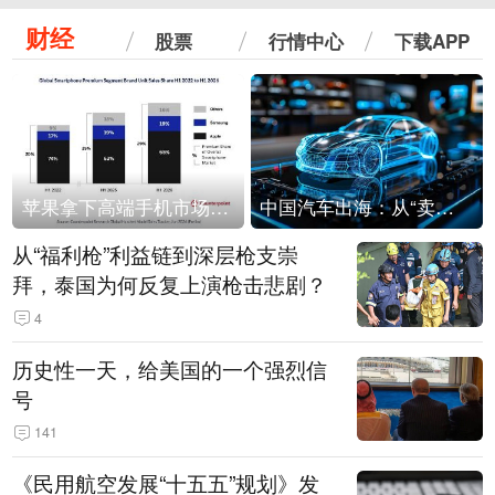
财经
股票
行情中心
下载APP
苹果拿下高端手机市场65%的份额：iPhone 17系列功不可没
中国汽车出海：从“卖出去”到“走进去”
从“福利枪”利益链到深层枪支崇
拜，泰国为何反复上演枪击悲剧？
4
历史性一天，给美国的一个强烈信
号
141
《民用航空发展“十五五”规划》发