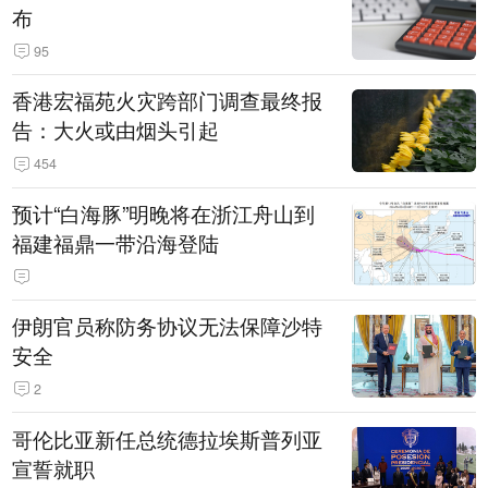
布
95
香港宏福苑火灾跨部门调查最终报
告：大火或由烟头引起
454
预计“白海豚”明晚将在浙江舟山到
福建福鼎一带沿海登陆
伊朗官员称防务协议无法保障沙特
安全
2
哥伦比亚新任总统德拉埃斯普列亚
宣誓就职