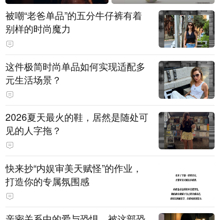
被嘲“老爸单品”的五分牛仔裤有着
别样的时尚魔力
这件极简时尚单品如何实现适配多
元生活场景？
2026夏天最火的鞋，居然是随处可
见的人字拖？
快来抄“内娱审美天赋怪”的作业，
打造你的专属氛围感
亲密关系中的爱与恐惧，被这部恐