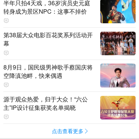
半年只拍4天戏，36岁演员史元庭
转身成为景区NPC：这事不掉价
第38届大众电影百花奖系列活动开
幕
8月9日，国民级男神歌手蔡国庆将
空降滇池畔，快来偶遇
源于观众热爱，归于大众！“六公
主”IP设计征集获奖名单揭晓
点击查看更多