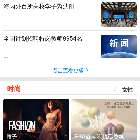
海内外百所高校学子聚沈阳
全国计划招聘特岗教师8954名
点击查看更多
时尚
女性
裙子
IPSA茵芙莎 悦己香氛凝露上市