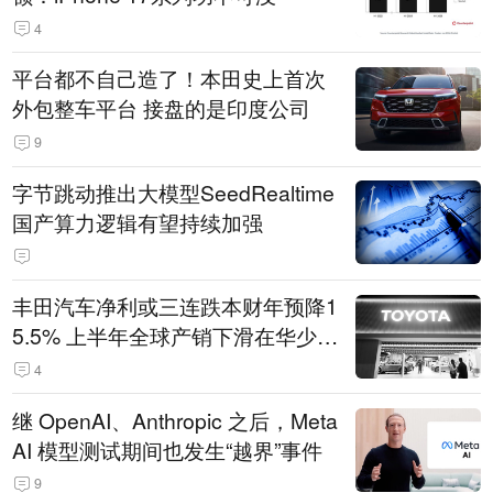
4
平台都不自己造了！本田史上首次
外包整车平台 接盘的是印度公司
9
字节跳动推出大模型SeedRealtime
国产算力逻辑有望持续加强
丰田汽车净利或三连跌本财年预降1
5.5% 上半年全球产销下滑在华少卖
14.3万辆
4
继 OpenAI、Anthropic 之后，Meta
AI 模型测试期间也发生“越界”事件
9