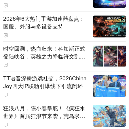
打造旗舰供电方案
2026年6大热门手游加速器盘点：
国服、外服与多设备支持
时空回溯，热血归来！科加斯正式
登陆峡谷，英雄之力降临符文乱
斗！
TT语音深耕游戏社交，2026China
Joy四大IP联动引爆线下引流闭环
狂浪八月，陈小春掌舵！《疯狂水
世界》首届狂浪节来袭，荒岛求生
直播即将开启