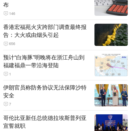
布
146
香港宏福苑火灾跨部门调查最终报
告：大火或由烟头引起
656
预计“白海豚”明晚将在浙江舟山到
福建福鼎一带沿海登陆
1
伊朗官员称防务协议无法保障沙特
安全
7
哥伦比亚新任总统德拉埃斯普列亚
宣誓就职