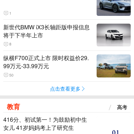
1
新世代BMW iX3长轴距版申报信息
将于下半年上市
8
纵横F700正式上市 限时权益价29.
99万元-33.99万元
50
点击查看更多
教育
高考
416分、初试第一！为鼓励初中生
女儿 41岁妈妈考上了研究生