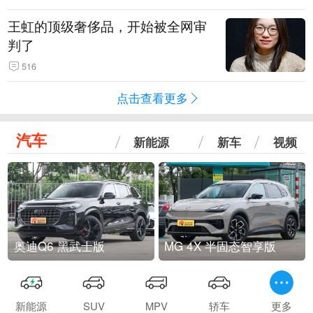
王虹的顶级奢侈品，开始被全网审
判了
516
点击查看更多
汽车
新能源
新车
视频
奥迪Q6 黑武士版
MG 4X 半固态智享版
新能源
SUV
MPV
轿车
更多