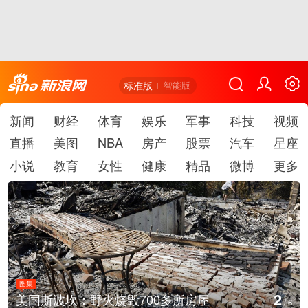
标准版
智能版
新闻
财经
体育
娱乐
军事
科技
视频
直播
美图
NBA
房产
股票
汽车
星座
小说
教育
女性
健康
精品
微博
更多
图集
2
美国斯波坎：野火烧毁700多所房屋
/
6