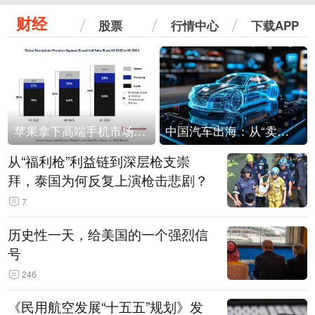
财经
股票
行情中心
下载APP
苹果拿下高端手机市场65%的份额：iPhone 17系列功不可没
中国汽车出海：从“卖出去”到“走进去”
从“福利枪”利益链到深层枪支崇
拜，泰国为何反复上演枪击悲剧？
7
历史性一天，给美国的一个强烈信
号
246
《民用航空发展“十五五”规划》发