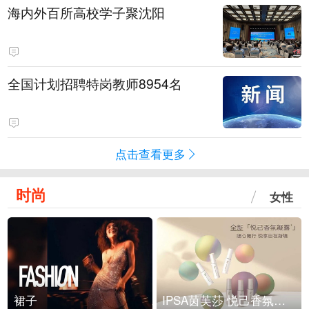
海内外百所高校学子聚沈阳
全国计划招聘特岗教师8954名
点击查看更多
时尚
女性
裙子
IPSA茵芙莎 悦己香氛凝露上市