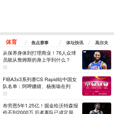
体育
焦点赛事
体坛快讯
高尔夫
从保养身体到打理商业！76人众球
员能从詹姆斯的身上学到什么？
FIBA3x3系列赛CS Rapid站中国女
队名单：阿呷娜婧、杨衡瑜在列
布劳恩5年1.25亿！掘金给沃特森报
价不到2000万 后者离队已成定局