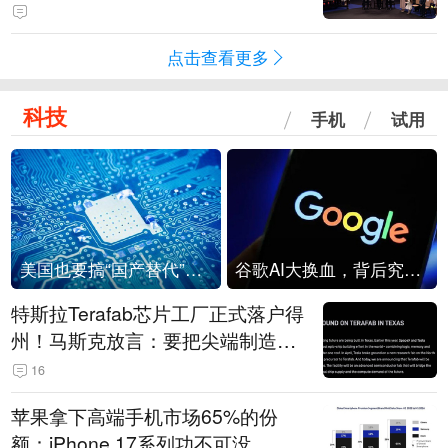
点击查看更多
科技
手机
试用
美国也要搞“国产替代”？先算清三笔账
谷歌AI大换血，背后究竟发生了什么？
特斯拉Terafab芯片工厂正式落户得
州！马斯克放言：要把尖端制造带
回美国
16
苹果拿下高端手机市场65%的份
额：iPhone 17系列功不可没