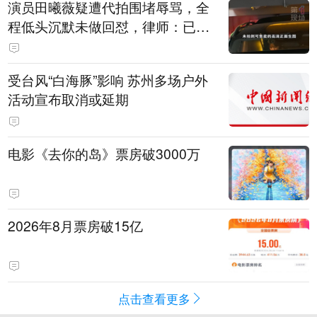
演员田曦薇疑遭代拍围堵辱骂，全
程低头沉默未做回怼，律师：已超
出公众人物应容忍的合理界限
受台风“白海豚”影响 苏州多场户外
活动宣布取消或延期
电影《去你的岛》票房破3000万
2026年8月票房破15亿
点击查看更多