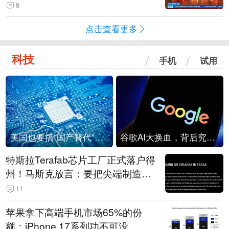
起来可以保值，小批量进一些货”
8
点击查看更多
科技
手机
试用
美国也要搞“国产替代”？先算清三笔账
谷歌AI大换血，背后究竟发生了什么？
特斯拉Terafab芯片工厂正式落户得
州！马斯克放言：要把尖端制造带
回美国
11
苹果拿下高端手机市场65%的份
额：iPhone 17系列功不可没