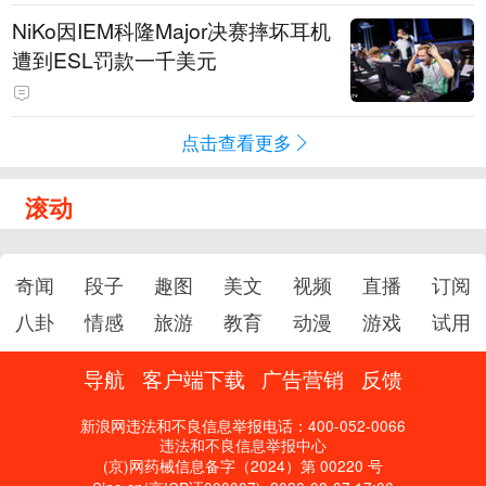
NiKo因IEM科隆Major决赛摔坏耳机
遭到ESL罚款一千美元
点击查看更多
滚动
奇闻
段子
趣图
美文
视频
直播
订阅
八卦
情感
旅游
教育
动漫
游戏
试用
导航
客户端下载
广告营销
反馈
新浪网违法和不良信息举报电话：400-052-0066
违法和不良信息举报中心
(京)网药械信息备字（2024）第 00220 号