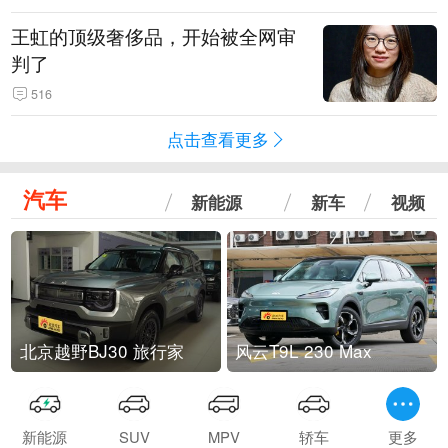
王虹的顶级奢侈品，开始被全网审
判了
516
点击查看更多
汽车
新能源
新车
视频
北京越野BJ30 旅行家
风云T9L 230 Max
新能源
SUV
MPV
轿车
更多