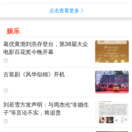
点击查看更多
娱乐
葛优黄渤刘浩存登台，第38届大众
电影百花奖今晚开幕
古装剧《风华似锦》开机
刘若雪方发声明：与周杰伦“非婚生
子”等言论不实，将追责