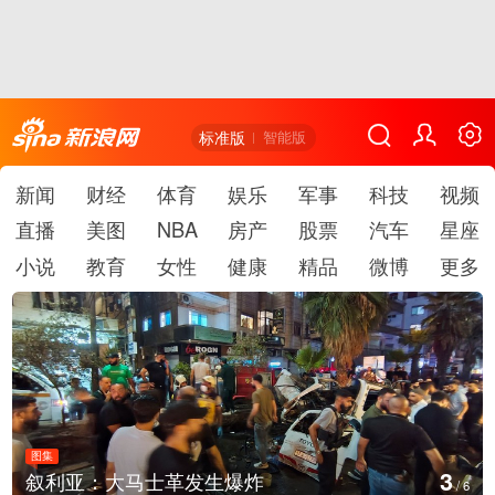
标准版
智能版
新闻
财经
体育
娱乐
军事
科技
视频
直播
美图
NBA
房产
股票
汽车
星座
小说
教育
女性
健康
精品
微博
更多
图集
4
云南弥勒：欢庆火把节
/
6