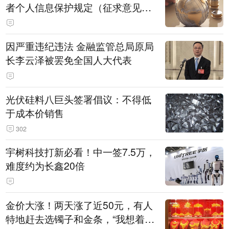
者个人信息保护规定（征求意见
稿）》公开征求意见
因严重违纪违法 金融监管总局原局
长李云泽被罢免全国人大代表
光伏硅料八巨头签署倡议：不得低
于成本价销售
302
宇树科技打新必看！中一签7.5万，
难度约为长鑫20倍
金价大涨！两天涨了近50元，有人
特地赶去选镯子和金条，“我想着买