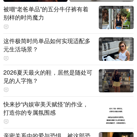
被嘲“老爸单品”的五分牛仔裤有着
别样的时尚魔力
这件极简时尚单品如何实现适配多
元生活场景？
2026夏天最火的鞋，居然是随处可
见的人字拖？
快来抄“内娱审美天赋怪”的作业，
打造你的专属氛围感
亲密关系中的爱与恐惧，被这部恐