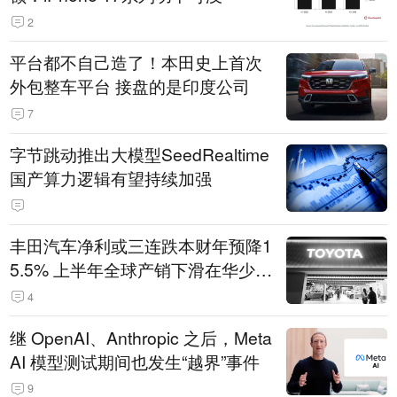
2
平台都不自己造了！本田史上首次
外包整车平台 接盘的是印度公司
7
字节跳动推出大模型SeedRealtime
国产算力逻辑有望持续加强
丰田汽车净利或三连跌本财年预降1
5.5% 上半年全球产销下滑在华少卖
14.3万辆
4
继 OpenAI、Anthropic 之后，Meta
AI 模型测试期间也发生“越界”事件
9