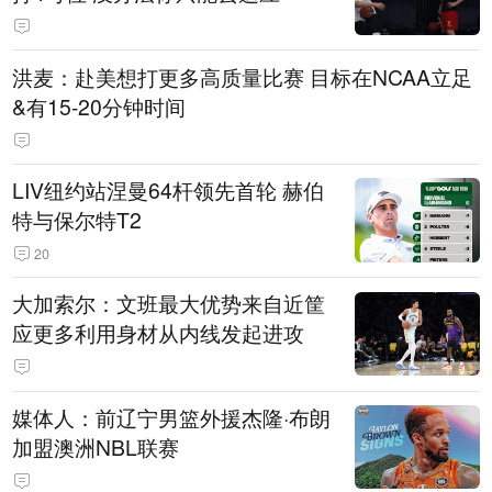
洪麦：赴美想打更多高质量比赛 目标在NCAA立足
&有15-20分钟时间
LIV纽约站涅曼64杆领先首轮 赫伯
特与保尔特T2
20
大加索尔：文班最大优势来自近筐
应更多利用身材从内线发起进攻
媒体人：前辽宁男篮外援杰隆·布朗
加盟澳洲NBL联赛