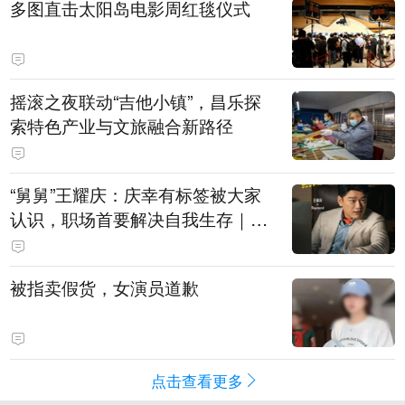
多图直击太阳岛电影周红毯仪式
摇滚之夜联动“吉他小镇”，昌乐探
索特色产业与文旅融合新路径
“舅舅”王耀庆：庆幸有标签被大家
认识，职场首要解决自我生存｜有
艺思
被指卖假货，女演员道歉
点击查看更多