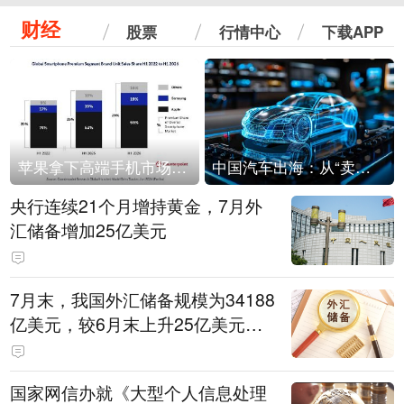
财经
股票
行情中心
下载APP
苹果拿下高端手机市场65%的份额：iPhone 17系列功不可没
中国汽车出海：从“卖出去”到“走进去”
央行连续21个月增持黄金，7月外
汇储备增加25亿美元
7月末，我国外汇储备规模为34188
亿美元，较6月末上升25亿美元，
升幅为0.07%
国家网信办就《大型个人信息处理