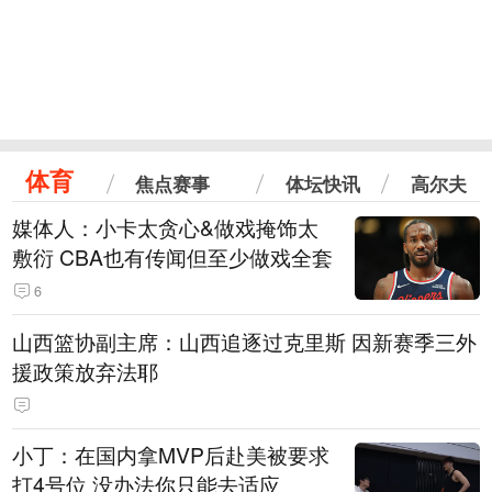
体育
焦点赛事
体坛快讯
高尔夫
媒体人：小卡太贪心&做戏掩饰太
敷衍 CBA也有传闻但至少做戏全套
6
山西篮协副主席：山西追逐过克里斯 因新赛季三外
援政策放弃法耶
小丁：在国内拿MVP后赴美被要求
打4号位 没办法你只能去适应