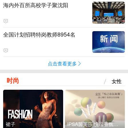
海内外百所高校学子聚沈阳
全国计划招聘特岗教师8954名
点击查看更多
时尚
女性
裙子
IPSA茵芙莎 悦己香氛凝露上市