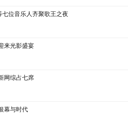
等七位音乐人齐聚歌王之夜
城迎来光影盛宴
 新网综占七席
银幕与时代