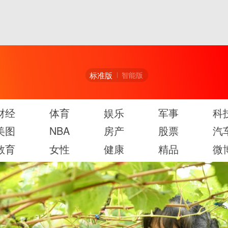
标准版
智能版
财经
体育
娱乐
军事
科
美图
NBA
房产
股票
汽
教育
女性
健康
精品
微