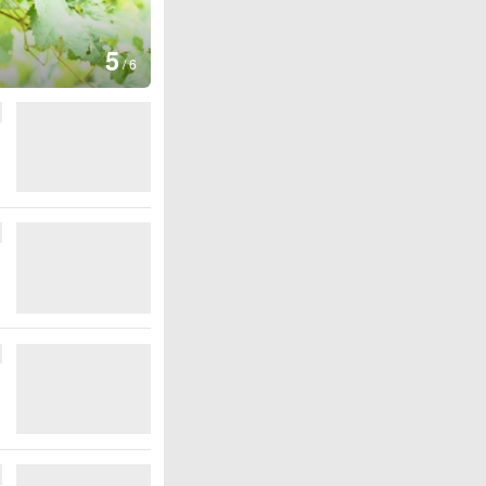
图集
5
湖北房县：路畅景美
/
6