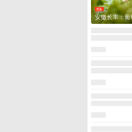
图集
安徽长丰：葡