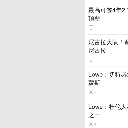
最高可签4年2
顶薪
尼古拉大队！塞
尼古拉
Lowe：切特
蒙斯
7
Lowe：杜伦
之一
7