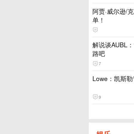
阿贾·威尔逊/
单！
解说谈AUBL
路吧
7
Lowe：凯斯
9