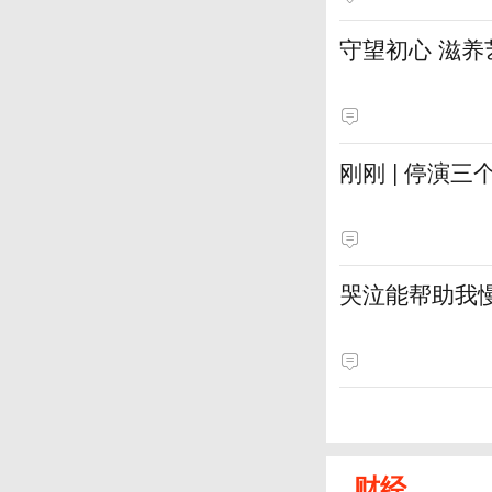
守望初心 滋养
刚刚 | 停演
哭泣能帮助我
财经