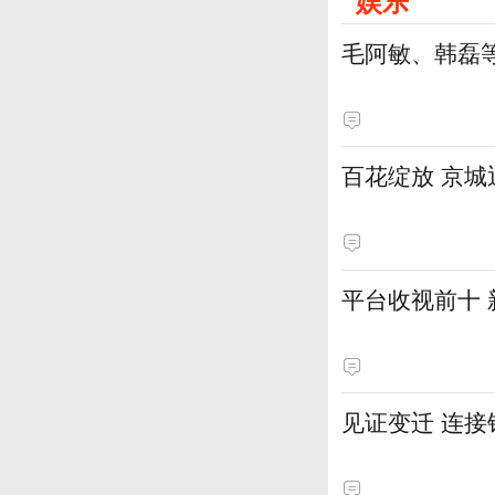
娱乐
毛阿敏、韩磊
百花绽放 京
平台收视前十
见证变迁 连接