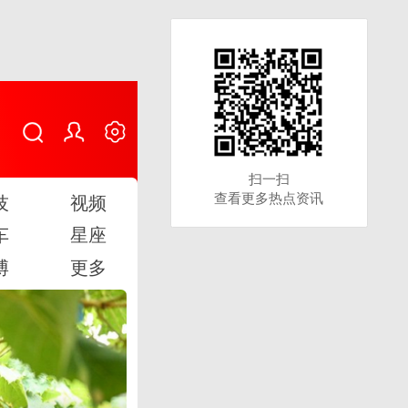
扫一扫
扫一扫
查看更多热点资讯
查看更多热点资讯
技
视频
车
星座
博
更多