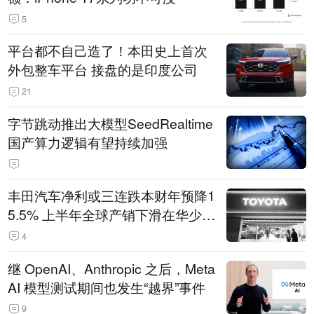
5
平台都不自己造了！本田史上首次
外包整车平台 接盘的是印度公司
21
字节跳动推出大模型SeedRealtime
国产算力逻辑有望持续加强
丰田汽车净利或三连跌本财年预降1
5.5% 上半年全球产销下滑在华少卖
14.3万辆
4
继 OpenAI、Anthropic 之后，Meta
AI 模型测试期间也发生“越界”事件
9