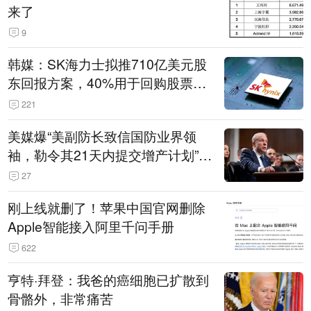
来了
9
韩媒：SK海力士拟推710亿美元股
东回报方案，40%用于回购股票，
相当于美股发行规模
221
美媒爆“美副防长致信国防业界领
袖，勒令其21天内提交增产计划”，
五角大楼回应
27
刚上线就删了！苹果中国官网删除
Apple智能接入阿里千问手册
622
亨特·拜登：我爸的癌细胞已扩散到
骨骼外，非常痛苦