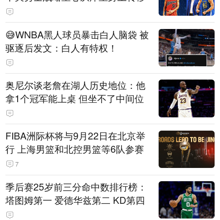
😅WNBA黑人球员暴击白人脑袋 被
驱逐后发文：白人有特权！
奥尼尔谈老詹在湖人历史地位：他
拿1个冠军能上桌 但坐不了中间位
FIBA洲际杯将与9月22日在北京举
行 上海男篮和北控男篮等6队参赛
7
季后赛25岁前三分命中数排行榜：
塔图姆第一 爱德华兹第二 KD第四