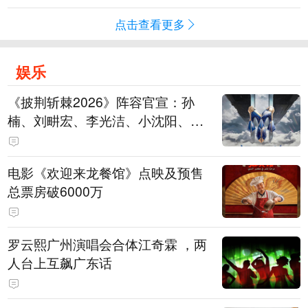
点击查看更多
娱乐
《披荆斩棘2026》阵容官宣：孙
楠、刘畊宏、李光洁、小沈阳、余
文乐、王传君等28位艺人
电影《欢迎来龙餐馆》点映及预售
总票房破6000万
罗云熙广州演唱会合体江奇霖 ，两
人台上互飙广东话