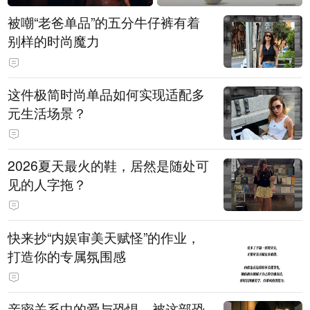
被嘲“老爸单品”的五分牛仔裤有着
别样的时尚魔力
这件极简时尚单品如何实现适配多
元生活场景？
2026夏天最火的鞋，居然是随处可
见的人字拖？
快来抄“内娱审美天赋怪”的作业，
打造你的专属氛围感
亲密关系中的爱与恐惧，被这部恐