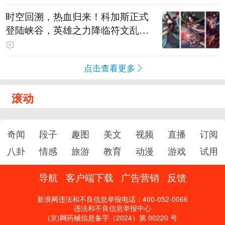
时空回溯，热血归来！科加斯正式
登陆峡谷，英雄之力降临符文乱
斗！
点击查看更多
滚动
奇闻
段子
趣图
美文
视频
直播
订阅
八卦
情感
旅游
教育
动漫
游戏
试用
导航
客户端下载
广告营销
反馈
新浪网违法和不良信息举报电话：400-052-0066
违法和不良信息举报中心
(京)网药械信息备字（2024）第 00220 号