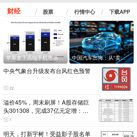
财经
股票
行情中心
下载APP
苹果拿下高端手机市场65%的份额：iPhone 17系列功不可没
中国汽车出海：从“卖出去”到“走进去”
中央气象台升级发布台风红色预警
22
溢价45%，周末刷屏！A股存储巨
头301308，完成37亿元定增：现
价386.6元，定增价560元
1
明天，打新宇树！受益影子股名单