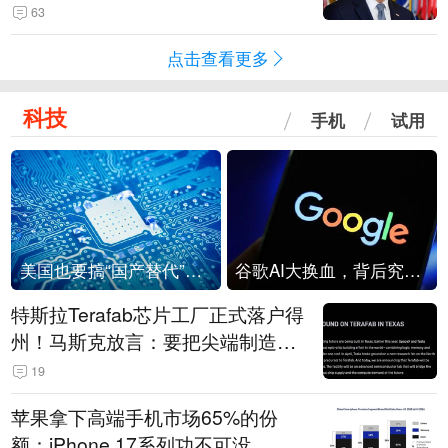
63
点击查看更多
科技
手机
试用
美国也要搞“国产替代”？先算清三笔账
谷歌AI大换血，背后究竟发生了什么？
特斯拉Terafab芯片工厂正式落户得
州！马斯克放言：要把尖端制造带
回美国
19
苹果拿下高端手机市场65%的份
额：iPhone 17系列功不可没