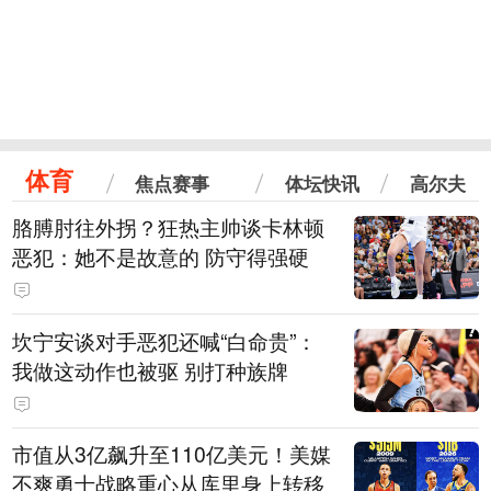
体育
焦点赛事
体坛快讯
高尔夫
胳膊肘往外拐？狂热主帅谈卡林顿
恶犯：她不是故意的 防守得强硬
坎宁安谈对手恶犯还喊“白命贵”：
我做这动作也被驱 别打种族牌
市值从3亿飙升至110亿美元！美媒
不爽勇士战略重心从库里身上转移