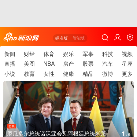
标准版
智能版
新闻
财经
体育
娱乐
军事
科技
视频
直播
美图
NBA
房产
股票
汽车
星座
小说
教育
女性
健康
精品
微博
更多
图集
2
总统米莱
美国斯波坎：野火烧毁700多所房屋
/
6