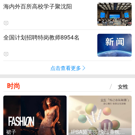
海内外百所高校学子聚沈阳
全国计划招聘特岗教师8954名
点击查看更多
时尚
女性
裙子
IPSA茵芙莎 悦己香氛凝露上市