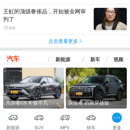
王虹的顶级奢侈品，开始被全网审
判了
516
点击查看更多
汽车
新能源
新车
视频
凡尔赛C5 X 驭不凡
探险者 四驱穿越版
新能源
SUV
MPV
轿车
更多