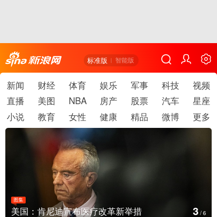
标准版
智能版
新闻
财经
体育
娱乐
军事
科技
视频
直播
美图
NBA
房产
股票
汽车
星座
小说
教育
女性
健康
精品
微博
更多
图集
4
肯尼迪宣布医疗改革新举措
云南普洱：
/
6