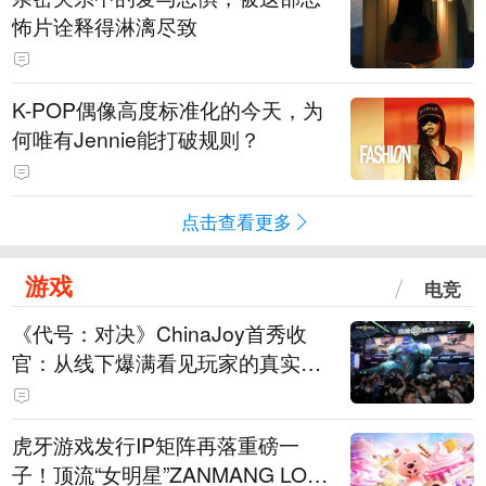
怖片诠释得淋漓尽致
K-POP偶像高度标准化的今天，为
何唯有Jennie能打破规则？
点击查看更多
游戏
电竞
《代号：对决》ChinaJoy首秀收
官：从线下爆满看见玩家的真实期
待
虎牙游戏发行IP矩阵再落重磅一
子！顶流“女明星”ZANMANG LOO