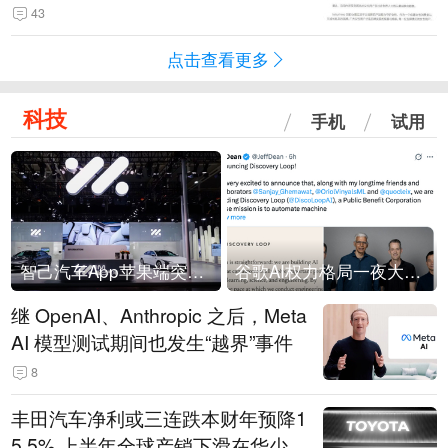
43
点击查看更多
科技
手机
试用
智己汽车App苹果端突然“下架”
谷歌AI权力格局一夜大洗牌
继 OpenAI、Anthropic 之后，Meta
AI 模型测试期间也发生“越界”事件
8
丰田汽车净利或三连跌本财年预降1
5.5% 上半年全球产销下滑在华少卖