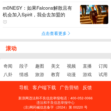
m0NESY：如果Falcons解散且有
机会加入Spirit，我会去加盟的
点击查看更多
滚动
奇闻
段子
趣图
美文
视频
直播
订阅
八卦
情感
旅游
教育
动漫
游戏
试用
导航
客户端下载
广告营销
反馈
新浪网违法和不良信息举报电话：400-052-0066
违法和不良信息举报中心
(京)网药械信息备字（2024）第 00220 号