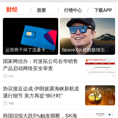
财经
股票
行情中心
下载APP
运营商干掉了流量卡，他们真的玩不起了
SpaceX火箭残骸撞击月球
国家网信办：对派拓公司在华销售
产品启动网络安全审查
131
协议接近达成 伊朗披露海峡新航道
通行细节 美方再提“倒计时”
166
韩国综指大跌5%触发熔断，SK海