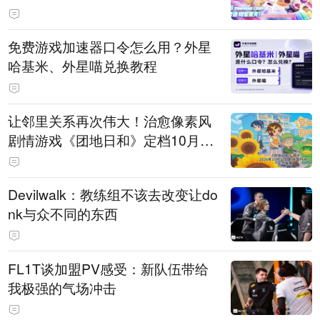
PY 正版3D消除手游《消消奇遇》
惊喜曝光
免费游戏加速器口令怎么用？外星
哈基米、外星喵兑换教程
让邻里关系再次伟大！治愈像素风
剧情游戏《团地日和》定档10月30
日发售
Devilwalk：教练组不该去改变让do
nk与众不同的东西
FL1T谈加盟PV感受：新队伍带给
我极强的气场冲击