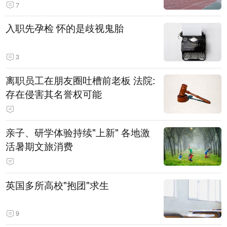
7
入职先孕检 怀的是歧视鬼胎
3
离职员工在朋友圈吐槽前老板 法院:
存在侵害其名誉权可能
亲子、研学体验持续"上新" 各地激
活暑期文旅消费
英国多所高校"抱团"求生
9