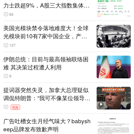
力士跌超9%，A股三大指数集体低
开
65
美国光模块禁令落地难度大！全球
光模块前10有7家中国企业，产业
界人士：想“脱钩”并不容易
127
伊朗总统：目前与最高领袖联络困
难 其决策过程遭人利用
9
提词器突然失灵，加拿大总理疑似
调侃特朗普：“我可不像某位领导
人，把这当成一场阴谋”，全场哄笑
视频
广告吐槽女生月经气味大？babysh
eep品牌发布致歉声明