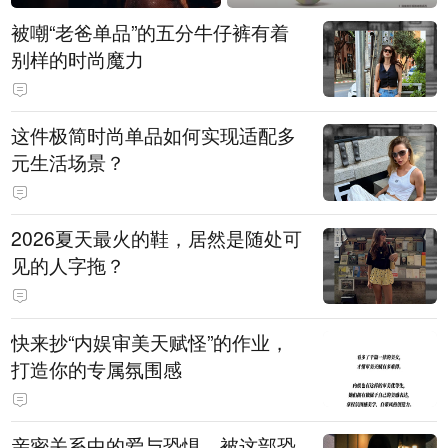
被嘲“老爸单品”的五分牛仔裤有着
别样的时尚魔力
这件极简时尚单品如何实现适配多
元生活场景？
2026夏天最火的鞋，居然是随处可
见的人字拖？
快来抄“内娱审美天赋怪”的作业，
打造你的专属氛围感
亲密关系中的爱与恐惧，被这部恐