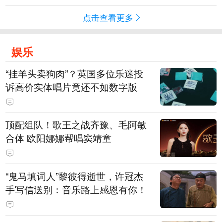
点击查看更多
娱乐
“挂羊头卖狗肉”？英国多位乐迷投
诉高价实体唱片竟还不如数字版
顶配组队！歌王之战齐豫、毛阿敏
合体 欧阳娜娜帮唱窦靖童
“鬼马填词人”黎彼得逝世，许冠杰
手写信送别：音乐路上感恩有你！