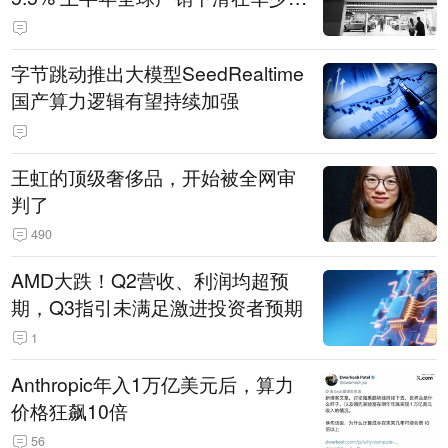
14.3万辆
字节跳动推出大模型SeedRealtime
国产算力逻辑有望持续加强
王虹的顶级奢侈品，开始被全网审
判了
490
AMD大跌！Q2营收、利润均超预
期，Q3指引未满足激进投资者预期
1
Anthropic年入1万亿美元后，算力
价格狂飙10倍
56