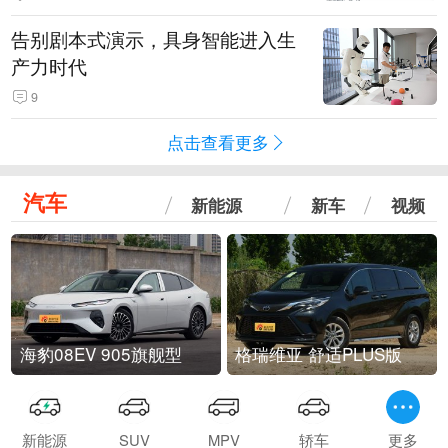
告别剧本式演示，具身智能进入生
产力时代
9
点击查看更多
汽车
新能源
新车
视频
海豹08EV 905旗舰型
格瑞维亚 舒适PLUS版
新能源
SUV
MPV
轿车
更多