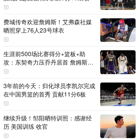
费城传奇欢迎詹姆斯！艾弗森社媒
晒照穿上76人23号球衣
生涯前500场比赛得分+篮板+助
攻：东契奇力压乔丹居首 詹姆斯第
六
3年前的今天：归化球员李凯尔完成
在中国男篮的首秀 贡献11分6板
继续升级！邹阳晒特训照：感谢经
历 美国训练 收官