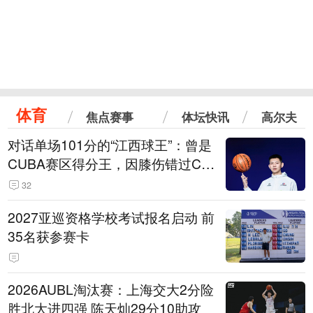
体育
焦点赛事
体坛快讯
高尔夫
对话单场101分的“江西球王”：曾是
CUBA赛区得分王，因膝伤错过CB
A选秀
32
2027亚巡资格学校考试报名启动 前
35名获参赛卡
2026AUBL淘汰赛：上海交大2分险
胜北大进四强 陈天灿29分10助攻