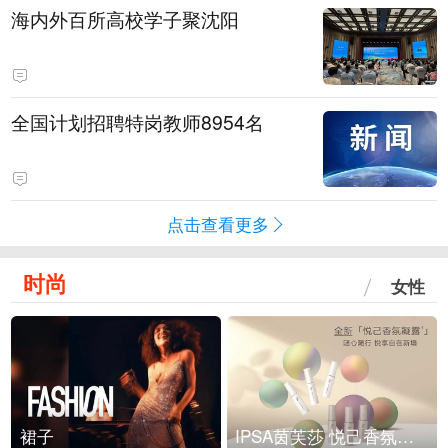
海内外百所高校学子聚沈阳
全国计划招聘特岗教师8954名
点击查看更多
时尚
女性
裙子
IPSA茵芙莎 悦己香氛凝露上市