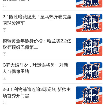
2-1险胜暗藏隐患！皇马热身赛先赢
两球险翻车
德转黄金年龄身价榜：哈兰德2.2亿
欧登顶姆巴佩第二
C罗大婚前夕，球迷误将另一对新
人当偶像围堵
2-3！利物浦遭连追3球逆转 新帅主
场首秀开门黑