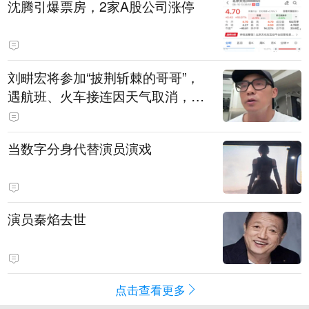
沈腾引爆票房，2家A股公司涨停
刘畊宏将参加“披荆斩棘的哥哥”，
遇航班、火车接连因天气取消，本
人回应：录节目太披荆斩棘了，还
得先乘风破浪
当数字分身代替演员演戏
演员秦焰去世
点击查看更多