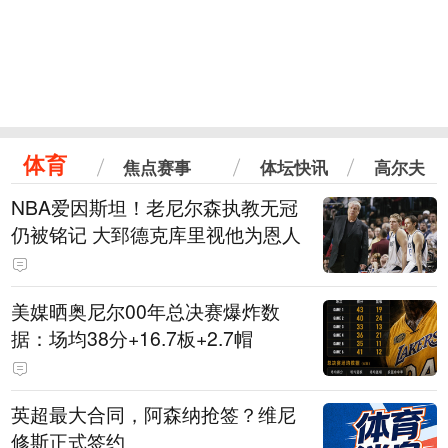
体育
焦点赛事
体坛快讯
高尔夫
NBA爱因斯坦！老尼尔森执教无冠
仍被铭记 大郅德克库里视他为恩人
美媒晒奥尼尔00年总决赛爆炸数
据：场均38分+16.7板+2.7帽
英超最大合同，阿森纳抢签？维尼
修斯正式签约