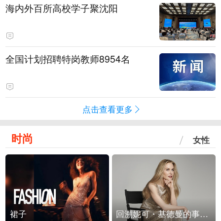
海内外百所高校学子聚沈阳
全国计划招聘特岗教师8954名
点击查看更多
时尚
女性
裙子
回溯妮可・基德曼的事业轨迹