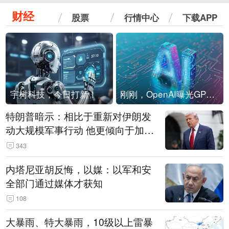
财经
股票
行情中心
下载APP
宇树科技，今日打新！
刚刚，OpenAI曝光GPT-6！传10万亿参数，8月强行发布
特朗普暗示：相比于重新对伊朗发
动大规模军事行动 他更倾向于加大
经济施压
343
内塔尼亚胡反悔，以媒：以军和安
全部门通过媒体才获知
108
大暴雨、特大暴雨，10级以上雷暴