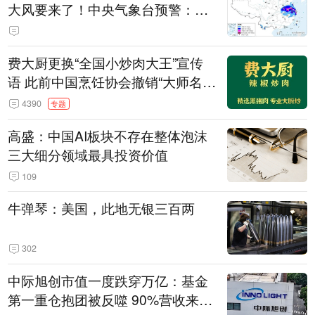
大风要来了！中央气象台预警：今
天到明天，浙江、安徽有特大暴雨
费大厨更换“全国小炒肉大王”宣传
语 此前中国烹饪协会撤销“大师名
师”等称号
4390
专题
高盛：中国AI板块不存在整体泡沫
三大细分领域最具投资价值
109
牛弹琴：美国，此地无银三百两
302
中际旭创市值一度跌穿万亿：基金
第一重仓抱团被反噬 90%营收来自