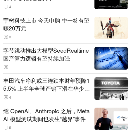
4
宇树科技上市 今天申购 中一签有望
赚20万元
3
字节跳动推出大模型SeedRealtime
国产算力逻辑有望持续加强
丰田汽车净利或三连跌本财年预降1
5.5% 上半年全球产销下滑在华少卖
14.3万辆
4
继 OpenAI、Anthropic 之后，Meta
AI 模型测试期间也发生“越界”事件
9