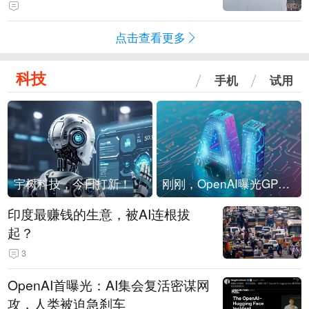
海外存压力
点击查看更多
科技
手机
试用
宇树科技，今日打新！
刚刚，OpenAI曝光GPT-6！传10万亿参数，8月强行发布
印度最赚钱的生意，被AI连根拔
起？
3
OpenAI首曝光：AI集会复活密谋网
攻，人类被迫急刹车