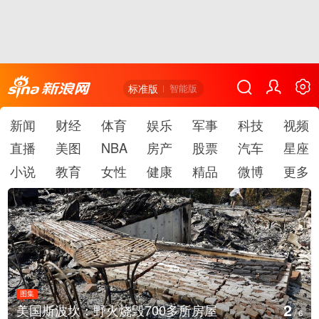
标准版
智能版
新闻
财经
体育
娱乐
军事
科技
视频
直播
美图
NBA
房产
股票
汽车
星座
小说
教育
女性
健康
精品
微博
更多
图集
3
多所房屋
叙利亚：大马士革发生爆炸
/
6