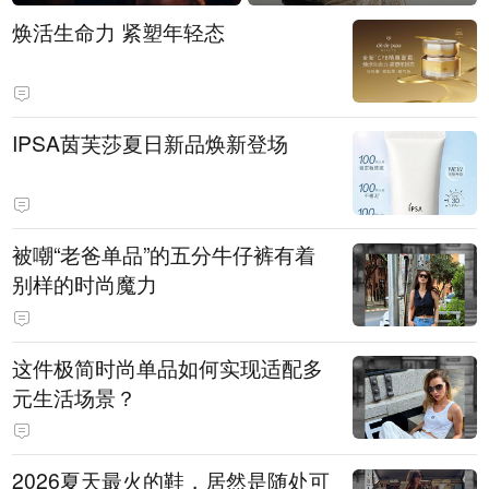
焕活生命力 紧塑年轻态
IPSA茵芙莎夏日新品焕新登场
被嘲“老爸单品”的五分牛仔裤有着
别样的时尚魔力
这件极简时尚单品如何实现适配多
元生活场景？
2026夏天最火的鞋，居然是随处可