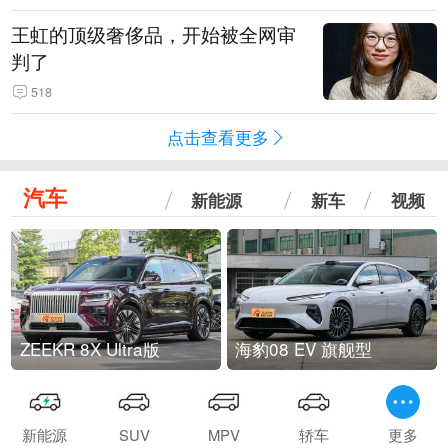
王虹的顶级奢侈品，开始被全网审
判了
518
点击查看更多
汽车
新能源
新车
视频
ZEEKR 8X Ultra版
海豹08 EV 旗舰型
新能源
SUV
MPV
轿车
更多