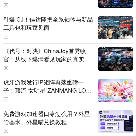
引爆 CJ！佳达隆携全系轴体与新品
工具包和玩家见面
《代号：对决》ChinaJoy首秀收
官：从线下爆满看见玩家的真实期
待
虎牙游戏发行IP矩阵再落重磅一
子！顶流“女明星”ZANMANG LOO
PY 正版3D消除手游《消消奇遇》
惊喜曝光
免费游戏加速器口令怎么用？外星
哈基米、外星喵兑换教程