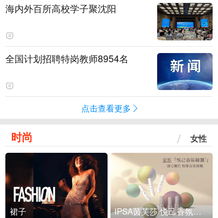
海内外百所高校学子聚沈阳
全国计划招聘特岗教师8954名
点击查看更多
时尚
女性
裙子
IPSA茵芙莎 悦己香氛凝露上市