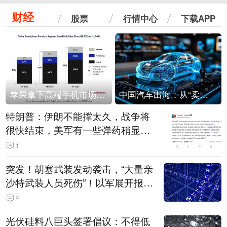
财经
股票
行情中心
下载APP
苹果拿下高端手机市场65%的份额：iPhone 17系列功不可没
中国汽车出海：从“卖出去”到“走进去”
特朗普：伊朗不能撑太久，战争将
很快结束，美军有一些弹药稍显紧
张！伊朗公布拟议的海峡管理文本
1
突发！胡塞武装发动袭击，“大量亲
沙特武装人员死伤”！以军展开报复
性空袭
4
光伏硅料八巨头签署倡议：不得低