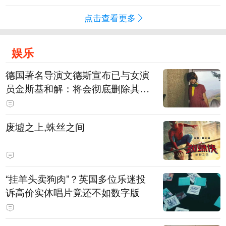
点击查看更多
娱乐
德国著名导演文德斯宣布已与女演
员金斯基和解：将会彻底删除其上
身裸露的画面
废墟之上,蛛丝之间
“挂羊头卖狗肉”？英国多位乐迷投
诉高价实体唱片竟还不如数字版