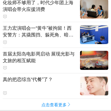
化妆师不够用了，时代少年团上海
演唱会带火应援消费
王力宏演唱会一“黄牛”被拘留！西
安警方：其撬围挡、躲死角、暗地
带10人入场
首届太阳岛电影周启动 展现光影与
文旅的相互赋能
真的把恋综当“代餐”了？
点击查看更多