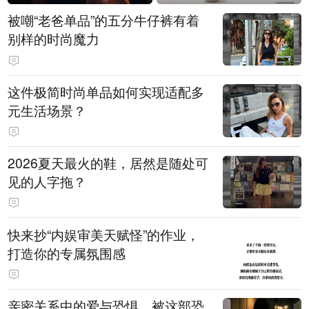
被嘲“老爸单品”的五分牛仔裤有着
别样的时尚魔力
这件极简时尚单品如何实现适配多
元生活场景？
2026夏天最火的鞋，居然是随处可
见的人字拖？
快来抄“内娱审美天赋怪”的作业，
打造你的专属氛围感
亲密关系中的爱与恐惧，被这部恐