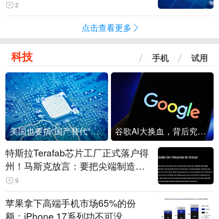
级？
2
点击查看更多
科技
手机
试用
美国也要搞“国产替代”？先算清三笔账
谷歌AI大换血，背后究竟发生了什么？
特斯拉Terafab芯片工厂正式落户得
州！马斯克放言：要把尖端制造带
回美国
9
苹果拿下高端手机市场65%的份
额：iPhone 17系列功不可没