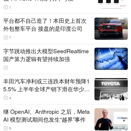
1
平台都不自己造了！本田史上首次
外包整车平台 接盘的是印度公司
7
字节跳动推出大模型SeedRealtime
国产算力逻辑有望持续加强
丰田汽车净利或三连跌本财年预降1
5.5% 上半年全球产销下滑在华少卖
14.3万辆
4
继 OpenAI、Anthropic 之后，Meta
AI 模型测试期间也发生“越界”事件
9