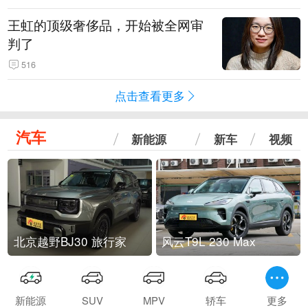
王虹的顶级奢侈品，开始被全网审
判了
516
点击查看更多
汽车
新能源
新车
视频
北京越野BJ30 旅行家
风云T9L 230 Max
新能源
SUV
MPV
轿车
更多