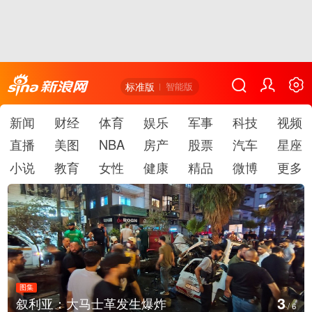
标准版
智能版
新闻
财经
体育
娱乐
军事
科技
视频
直播
美图
NBA
房产
股票
汽车
星座
小说
教育
女性
健康
精品
微博
更多
图集
4
叙利亚：大马士革发生爆炸
/
6