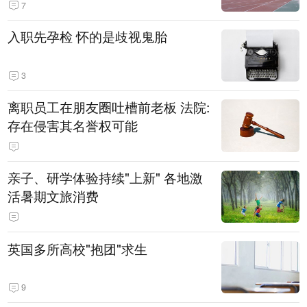
7
入职先孕检 怀的是歧视鬼胎
3
离职员工在朋友圈吐槽前老板 法院:
存在侵害其名誉权可能
亲子、研学体验持续"上新" 各地激
活暑期文旅消费
英国多所高校"抱团"求生
9