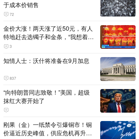
于成本价销售
72
金价大涨！两天涨了近50元，有人
特地赶去选镯子和金条，“我想着买
起来可以保值，小批量进一些货”
3
知情人士：沃什将准备在9月加息
837
“向特朗普同志致敬！”美国，超级
抹红大赛开始了
刚果（金）一纸禁令引爆铜市！铜
价逼近历史峰值，供应危机再升