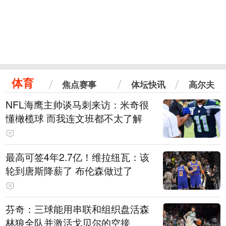
体育
焦点赛事
体坛快讯
高尔夫
NFL海鹰主帅谈马刺来访：米奇很
懂橄榄球 而我连文班都不太了解
最高可签4年2.7亿！维拉纽瓦：该
轮到唐斯降薪了 布伦森做过了
芬奇：三球能用串联和组织盘活森
林狼全队并激活戈贝尔的空接