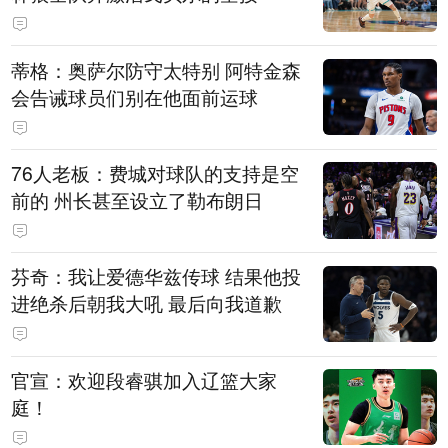
蒂格：奥萨尔防守太特别 阿特金森
会告诫球员们别在他面前运球
76人老板：费城对球队的支持是空
前的 州长甚至设立了勒布朗日
芬奇：我让爱德华兹传球 结果他投
进绝杀后朝我大吼 最后向我道歉
官宣：欢迎段睿骐加入辽篮大家
庭！